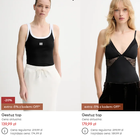
-20%
extra -5% z kodem: OFF*
extra -5% z kodem: OFF*
Gestuz top
Gestuz top
Cena aktualna:
Cena aktualna:
139,99 zł
179,99 zł
Cena regularna:
219,99 zł
Cena regularna:
299,99 zł
Najniższa cena:
174,99 zł
Najniższa cena:
189,99 zł