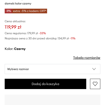
damski kolor czarny
-11%
extra -5% z kodem: OFF*
Cena aktualna:
119,99 zł
Cena regularna:
179,99 zł
-33%
Najniższa cena z 30 dni przed obniżką:
134,99 zł
 -11%
Kolor:
czarny
Tabela rozmiarów
Wybierz rozmiar
Dodaj do koszyka