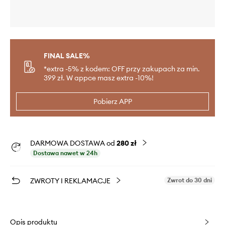
FINAL SALE%
*extra -5% z kodem: OFF przy zakupach za min.
399 zł. W appce masz extra -10%!
Pobierz APP
DARMOWA DOSTAWA od
280 zł
Dostawa nawet w 24h
ZWROTY I REKLAMACJE
Zwrot do 30 dni
Opis produktu