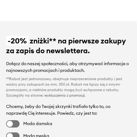
-20%
zniżki** na pierwsze zakupy
za zapis do newslettera.
Dołącz do naszej społeczności, aby otrzymywać informacje o
najnowszych promocjach i produktach.
**Rabat jest jednorazowy, obejmuje nieprzecenione produkty i jest
ważny przy zakupach za min. 350 zł. Rabat nie łączy się z innymi
promocjami, a niektóre produkty mogą być wyłączone z rabatu.
Szczegóły na stronie:
wykluczenia z promocji
.
Chcemy, żeby do Twojej skrzynki trafiało tylko to, co
naprawdę Cię interesuje. Powiedz, czy jest to:
Moda damska
Moda męska