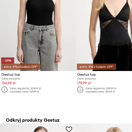
-20%
extra -5% z kodem: OFF*
extra -5% z kodem: OFF*
Gestuz top
Gestuz top
Cena aktualna:
Cena aktualna:
134,99 zł
179,99 zł
Cena regularna:
209,99 zł
Cena regularna:
299,99 zł
Najniższa cena:
169,99 zł
Najniższa cena:
189,99 zł
Odkryj produkty Gestuz