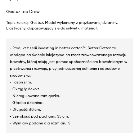
Gestuz top Drew
Top z kolekcji Gestuz. Model wykonany z prążkowanej dzianiny.
Elastyczny, dopasowujący się do sylwetki materiał.
- Produkt z serii investing in better cotton™. Better Cotton to
wiodąca na świecie inicjatywa na rzecz zrównoważonego rozwoju
bawełny, której misją jest pomoc społecznościom bawełnianym w
przetrwaniu i rozwoju, przy jednoczesnej ochronie i odbudowie
środowiska.
- Fason slim.
- Okrągły dekolt.
- Nieregulowane ramiączka.
- Gładka dzianina.
- Długość: 60 cm.
- Szerokość pod pachami: 35 cm.
- Wymiary podane dla rozmiaru: S.