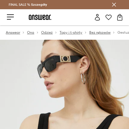
FINAL SALE %
Szczegóły
Oszczędzaj z Answear Club >
Answear
Ona
Odzież
Topy i t-shirty
Bez rękawów
Gestuz