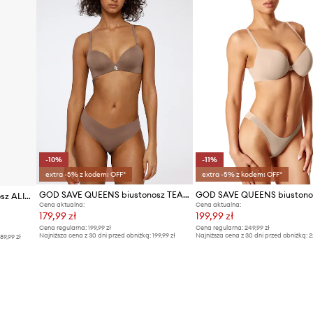
-10%
-11%
extra -5% z kodem: OFF*
extra -5% z kodem: OFF*
GOD SAVE QUEENS biustonosz TEARDROP BRA
GOD SAVE QUEENS biustonosz ALIZEE SUPER PUSH UP
Cena aktualna:
Cena aktualna:
179,99 zł
199,99 zł
Cena regularna:
199,99 zł
Cena regularna:
249,99 zł
Najniższa cena z 30 dni przed obniżką:
199,99 zł
Najniższa cena z 30 dni przed obniżką:
2
89,99 zł