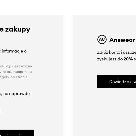
ze zakupy
Answear
 informacje o
Załóż konto i oszc
zyskujesz do
20%
s
dukty i jest ważny
nnymi promocjami, a
góły na stronie:
Dowiedz się w
to, co naprawdę
a