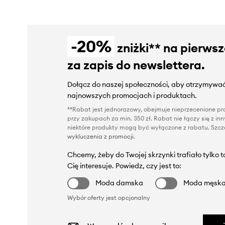
-20%
zniżki** na pierws
za zapis do newslettera.
Dołącz do naszej społeczności, aby otrzymywać
najnowszych promocjach i produktach.
**Rabat jest jednorazowy, obejmuje nieprzecenione pro
przy zakupach za min. 350 zł. Rabat nie łączy się z i
niektóre produkty mogą być wyłączone z rabatu. Szcze
wykluczenia z promocji
.
Chcemy, żeby do Twojej skrzynki trafiało tylko 
Cię interesuje. Powiedz, czy jest to:
Moda damska
Moda męsk
Wybór oferty jest opcjonalny