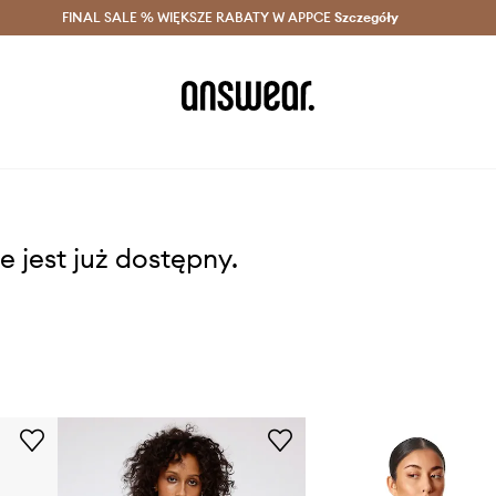
szczędzaj z Answear Club >
FINAL SALE % WIĘKSZE RABATY W APPCE
Dostawa nawet w 24h >
Szczegóły
News
e jest już dostępny.