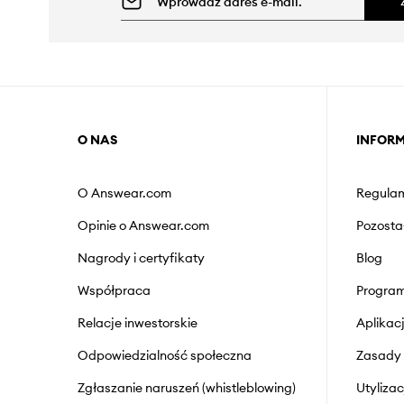
O NAS
INFOR
O Answear.com
Regulam
Opinie o Answear.com
Pozosta
Nagrody i certyfikaty
Blog
Współpraca
Program
Relacje inwestorskie
Aplika
Odpowiedzialność społeczna
Zasady 
Zgłaszanie naruszeń (whistleblowing)
Utyliza