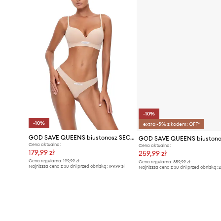
-10%
-10%
extra -5% z kodem: OFF*
GOD SAVE QUEENS biustonosz SECOND SKIN BRA WIRE-FREE
Cena aktualna:
Cena aktualna:
179,99 zł
259,99 zł
Cena regularna:
199,99 zł
Cena regularna:
359,99 zł
Najniższa cena z 30 dni przed obniżką:
199,99 zł
Najniższa cena z 30 dni przed obniżką:
2