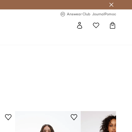
letter >
Regularne nowości >
Answear Club
Journal
Pomoc