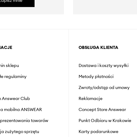
Zapisz mnie
MACJE
OBSŁUGA KLIENTA
in sklepu
Dostawa i koszty wysyłki
łe regulaminy
Metody płatności
Zwroty/odstąp od umowy
 Answear Club
Reklamacje
cja mobilna ANSWEAR
Concept Store Answear
prezentowania towarów
Punkt Odbioru w Krakowie
cja zużytego sprzętu
Karty podarunkowe