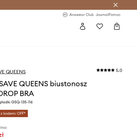
letter >
Regularne nowości >
Answear Club
Journal
Pomoc
5.0
VE QUEENS
SAVE QUEENS biustonosz
DROP BRA
 gładki GSQ-135-116
 z kodem: OFF*
lna:
zł