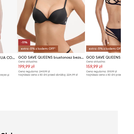
-11%
extra -5% z kodem: OFF*
extra -5% z kodem: OFF*
GOD SAVE QUEENS biustonosz bezszwowy ULTIMATE PUSH-UP BRA
GOD SAVE QUEENS gorset DUA CORSET
Cena aktualna:
Cena aktualna:
199,99 zł
159,99 zł
Cena regularna:
249,99 zł
Cena regularna:
319,99 zł
Najniższa cena z 30 dni przed obniżką:
224,99 zł
Najniższa cena z 30 dni przed obniżką
99,99 zł