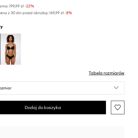
arna:
199,99 zł
-22%
ena z 30 dni przed obniżką:
169,99 zł
 -8%
ły
Tabela rozmiarów
rozmiar
Dodaj do koszyka