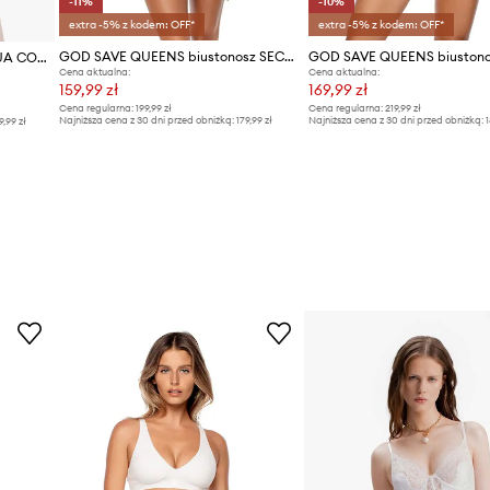
-11%
-10%
extra -5% z kodem: OFF*
extra -5% z kodem: OFF*
GOD SAVE QUEENS biustonosz SECOND SKIN BRA WIRE-FREE
GOD SAVE QUEENS gorset DUA CORSET
Cena aktualna:
Cena aktualna:
159,99 zł
169,99 zł
Cena regularna:
199,99 zł
Cena regularna:
219,99 zł
Najniższa cena z 30 dni przed obniżką:
179,99 zł
Najniższa cena z 30 dni przed obniżką:
1
9,99 zł