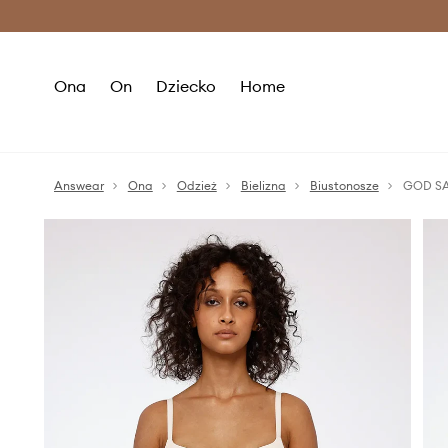
Premium Fashion Benefits >
O
Ona
On
Dziecko
Home
Answear
Ona
Odzież
Bielizna
Biustonosze
GOD SA