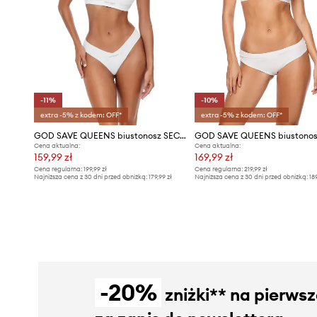
-11%
-10%
extra -5% z kodem: OFF*
extra -5% z kodem: OFF*
GOD SAVE QUEENS biustonosz SECOND SKIN BRA WIRE-FREE
Cena aktualna:
Cena aktualna:
159,99 zł
169,99 zł
Cena regularna:
199,99 zł
Cena regularna:
219,99 zł
Najniższa cena z 30 dni przed obniżką:
179,99 zł
Najniższa cena z 30 dni przed obniżką:
18
-20%
zniżki** na pierws