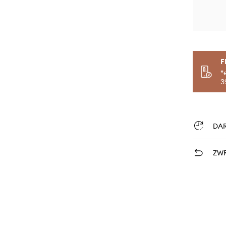
F
*
3
DA
ZWR