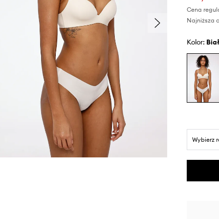
Cena regul
Najniższa c
Kolor:
bia
Wybierz 