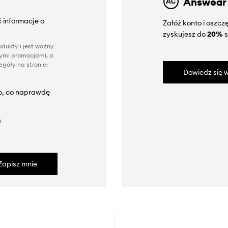
Answear
 informacje o
Załóż konto i oszc
zyskujesz do
20%
s
dukty i jest ważny
nnymi promocjami, a
góły na stronie:
Dowiedz się w
to, co naprawdę
a
Zapisz mnie