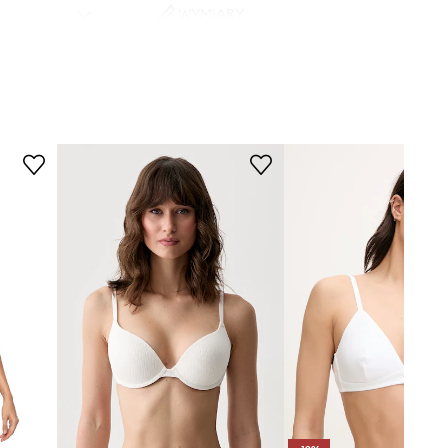
WYMIARY
Rozmiarówka zaniżona
Zalecamy wybór rozmiaru większego,
niż nosisz zazwyczaj.
Tabela rozmiarów
DANE TECHNICZNE
Usztywnienie miseczki
:
usztywniane