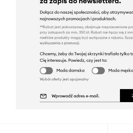
za zapis do newslettera.
Dołącz do naszej społeczności, aby otrzymywać
najnowszych promocjach i produktach.
**Rabat jest jednorazowy, obejmuje nieprzecenione pro
przy zakupach za min. 350 zł. Rabat nie łączy się z i
niektóre produkty mogą być wyłączone z rabatu. Szcze
wykluczenia z promocji
.
Chcemy, żeby do Twojej skrzynki trafiało tylko 
Cię interesuje. Powiedz, czy jest to:
Moda damska
Moda męsk
Wybór oferty jest opcjonalny