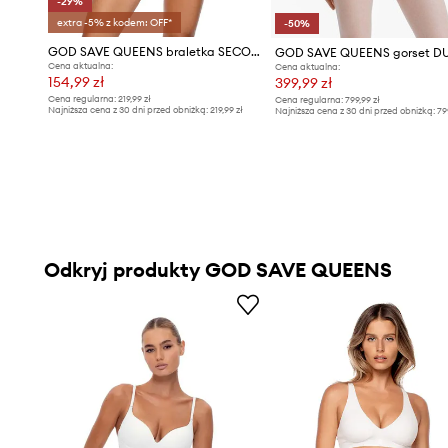
-29%
extra -5% z kodem: OFF*
-50%
GOD SAVE QUEENS braletka SECOND SKIN BRALETTE PUSH UP
Cena aktualna:
Cena aktualna:
154,99 zł
399,99 zł
Cena regularna:
219,99 zł
Cena regularna:
799,99 zł
Najniższa cena z 30 dni przed obniżką:
219,99 zł
Najniższa cena z 30 dni przed obniżką:
79
Odkryj produkty GOD SAVE QUEENS