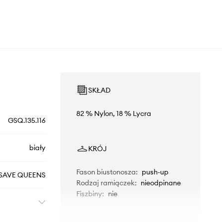
SKŁAD
82 % Nylon, 18 % Lycra
GSQ.135.116
biały
KRÓJ
Fason biustonosza
:
push-up
SAVE QUEENS
Rodzaj ramiączek
:
nieodpinane
Fiszbiny
:
nie