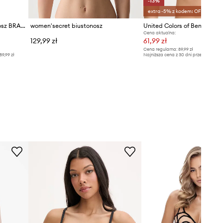
-13%
extra -5% z kodem: OFF*
GOD SAVE QUEENS biustonosz BRALETTE PUSH UP
women'secret biustonosz
Cena aktualna:
129,99 zł
61,99 zł
Cena regularna:
89,99 zł
89,99 zł
Najniższa cena z 30 dni przed obniżką