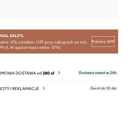
INAL SALE%
Pobierz APP
extra -5% z kodem: OFF przy zakupach za min.
99 zł. W appce masz extra -10%!
RMOWA DOSTAWA od
280 zł
Dostawa nawet w 24h
OTY I REKLAMACJE
Zwrot do 30 dni