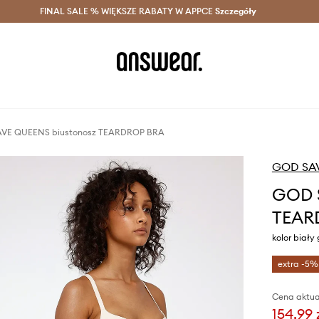
szczędzaj z Answear Club >
FINAL SALE % WIĘKSZE RABATY W APPCE
Dostawa nawet w 24h >
Szczegóły
News
VE QUEENS biustonosz TEARDROP BRA
GOD SA
GOD 
TEAR
kolor biały
extra -5%
Cena aktua
154,99 