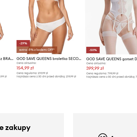
-29%
extra -5% z kodem: OFF*
-50%
GOD SAVE QUEENS biustonosz BRALETTE PUSH UP
GOD SAVE QUEENS braletka SECOND SKIN BRALETTE PUSH UP
Cena aktualna:
Cena aktualna:
154,99 zł
399,99 zł
Cena regularna:
219,99 zł
Cena regularna:
799,99 zł
9,99 zł
Najniższa cena z 30 dni przed obniżką:
219,99 zł
Najniższa cena z 30 dni przed obniżką:
7
ze zakupy