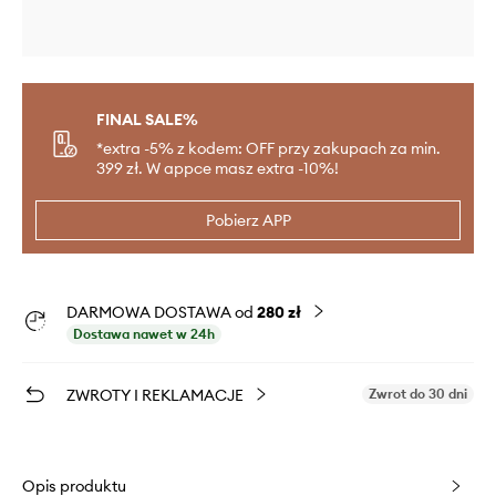
FINAL SALE%
*extra -5% z kodem: OFF przy zakupach za min.
399 zł. W appce masz extra -10%!
Pobierz APP
DARMOWA DOSTAWA od
280 zł
Dostawa nawet w 24h
ZWROTY I REKLAMACJE
Zwrot do 30 dni
Opis produktu