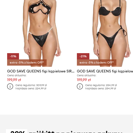
-11%
-21%
extra -5% z kodem: OFF*
extra -5% z kodem: OFF*
GOD SAVE QUEENS figi kąpielowe SIRENA BOTTOM
Cena aktualna:
Cena aktualna:
199,99 zł
199,99 zł
Cena regularna:
309,99 zł
Cena regularna:
254,99 zł
Najniższa cena:
224,99 zł
Najniższa cena:
254,99 zł