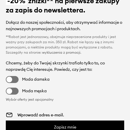
-20%
zniżki** na pierwsze zakupy
za zapis do newslettera.
Dołącz do naszej społeczności, aby otrzymywać informacje o
najnowszych promocjach i produktach.
**Rabat jest jednorazowy, obejmuje nieprzecenione produkty i jest
ważny przy zakupach za min. 350 zł. Rabat nie łączy się z innymi
promocjami, a niektóre produkty mogą być wyłączone z rabatu.
Szczegóły na stronie:
wykluczenia z promocji
.
Chcemy, żeby do Twojej skrzynki trafiało tylko to, co
naprawdę Cię interesuje. Powiedz, czy jest to:
Moda damska
Moda męska
Wybór oferty jest opcjonalny
Zapisz mnie