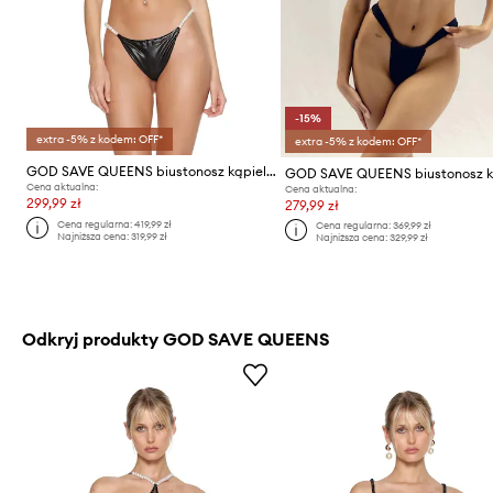
-15%
extra -5% z kodem: OFF*
extra -5% z kodem: OFF*
GOD SAVE QUEENS biustonosz kąpielowy MIA TOP
Cena aktualna:
Cena aktualna:
299,99 zł
279,99 zł
Cena regularna:
419,99 zł
Cena regularna:
369,99 zł
Najniższa cena:
319,99 zł
Najniższa cena:
329,99 zł
Odkryj produkty GOD SAVE QUEENS