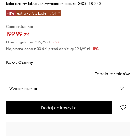
kolor czarny lekko usztywniona miseczka GSQ-158-220
-11%
extra -5% z kodem: OFF*
Cena aktualna:
199,99 zł
Cena regularna:
279,99 zł
-28%
Najniższa cena z 30 dni przed obniżką:
224,99 zł
 -11%
Kolor:
czarny
Tabela rozmiarów
Wybierz rozmiar
Dodaj do koszyka