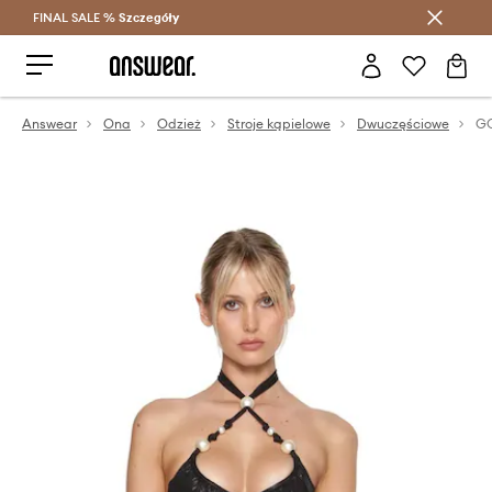
FINAL SALE %
Szczegóły
Oszczędzaj z Answear Club >
Answear
Ona
Odzież
Stroje kąpielowe
Dwuczęściowe