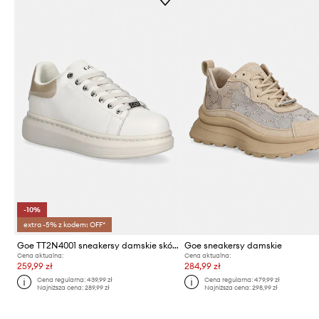
-10%
extra -5% z kodem: OFF*
Goe TT2N4001 sneakersy damskie skórzane
Goe sneakersy damskie
Cena aktualna:
Cena aktualna:
259,99 zł
284,99 zł
Cena regularna:
439,99 zł
Cena regularna:
479,99 zł
Najniższa cena:
289,99 zł
Najniższa cena:
298,99 zł