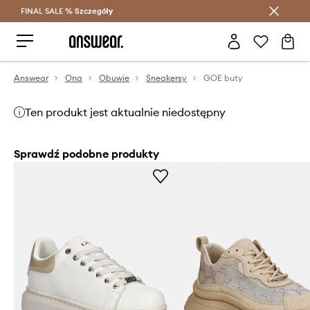
FINAL SALE %
Szczegóły
Oszczędzaj z Answear Club >
Answear
Ona
Obuwie
Sneakersy
GOE buty
Ten produkt jest aktualnie niedostępny
Sprawdź podobne produkty