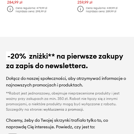
284,99 zł
259,99 zł
Cena regularna:
479,99 zł
Cena regularna:
439,99 zł
Najniższa cena:
298,99 zł
Najniższa cena:
289,99 zł
-20%
zniżki** na pierwsze zakupy
za zapis do newslettera.
Dołącz do naszej społeczności, aby otrzymywać informacje o
najnowszych promocjach i produktach.
**Rabat jest jednorazowy, obejmuje nieprzecenione produkty i jest
ważny przy zakupach za min. 350 zł. Rabat nie łączy się z innymi
promocjami, a niektóre produkty mogą być wyłączone z rabatu.
Szczegóły na stronie:
wykluczenia z promocji
.
Chcemy, żeby do Twojej skrzynki trafiało tylko to, co
naprawdę Cię interesuje. Powiedz, czy jest to: