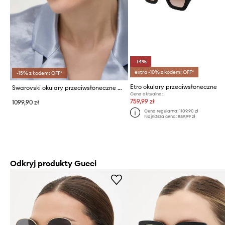
-14%
extra -10% z kodem: OFF*
-15% z kodem: OFF*
Etro okulary przeciwsłoneczne
Swarovski okulary przeciwsłoneczne CONSTELLA
Cena aktualna:
759,99 zł
1099,90 zł
Cena regularna:
1109,90 zł
Najniższa cena:
889,99 zł
Odkryj produkty Gucci