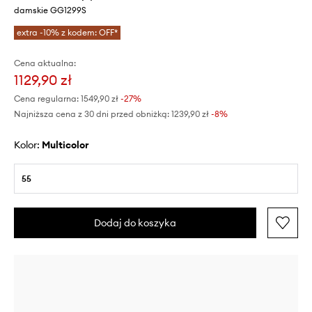
damskie GG1299S
extra -10% z kodem: OFF*
Cena aktualna:
1129,90 zł
Cena regularna:
1549,90 zł
-27%
Najniższa cena z 30 dni przed obniżką:
1239,90 zł
 -8%
Kolor:
multicolor
55
Dodaj do koszyka