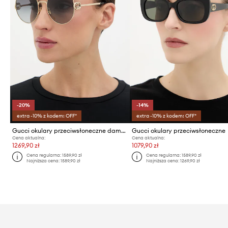
-20%
-14%
extra -10% z kodem: OFF*
extra -10% z kodem: OFF*
Gucci okulary przeciwsłoneczne damskie
Gucci okulary przeciwsłoneczne
Cena aktualna:
Cena aktualna:
1269,90 zł
1079,90 zł
Cena regularna:
1589,90 zł
Cena regularna:
1589,90 zł
Najniższa cena:
1589,90 zł
Najniższa cena:
1269,90 zł