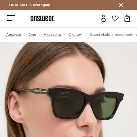
FINAL SALE %
Szczegóły
Oszczędzaj z Answear Club >
Answear
Ona
Akcesoria
Okulary
Gucci okulary przeciwsłon