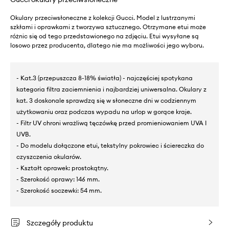
Okulary przeciwsłoneczne z kolekcji Gucci. Model z lustrzanymi
szkłami i oprawkami z tworzywa sztucznego. Otrzymane etui może
różnic się od tego przedstawionego na zdjęciu. Etui wysyłane są
losowo przez producenta, dlatego nie ma możliwości jego wyboru.
- Kat.3 (przepuszcza 8-18% światła) - najczęściej spotykana
kategoria filtra zaciemnienia i najbardziej uniwersalna. Okulary z
kat. 3 doskonale sprawdzą się w słoneczne dni w codziennym
użytkowaniu oraz podczas wypadu na urlop w gorące kraje.
- Filtr UV chroni wrażliwą tęczówkę przed promieniowaniem UVA I
UVB.
- Do modelu dołączone etui, tekstylny pokrowiec i ściereczka do
czyszczenia okularów.
- Kształt oprawek: prostokątny.
- Szerokość oprawy: 146 mm.
- Szerokość soczewki: 54 mm.
Szczegóły produktu