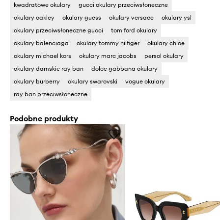
kwadratowe okulary
gucci okulary przeciwsłoneczne
okulary oakley
okulary guess
okulary versace
okulary ysl
okulary przeciwsłoneczne gucci
tom ford okulary
okulary balenciaga
okulary tommy hilfiger
okulary chloe
okulary michael kors
okulary marc jacobs
persol okulary
okulary damskie ray ban
dolce gabbana okulary
okulary burberry
okulary swarovski
vogue okulary
ray ban przeciwsłoneczne
Podobne produkty