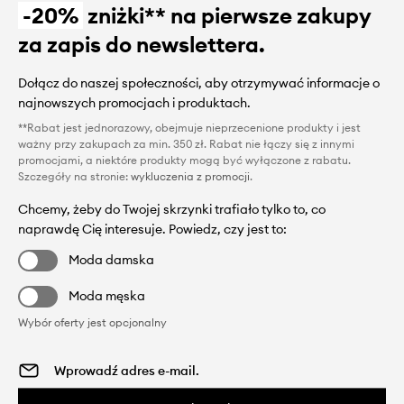
-20%
zniżki** na pierwsze zakupy
za zapis do newslettera.
Dołącz do naszej społeczności, aby otrzymywać informacje o
najnowszych promocjach i produktach.
**Rabat jest jednorazowy, obejmuje nieprzecenione produkty i jest
ważny przy zakupach za min. 350 zł. Rabat nie łączy się z innymi
promocjami, a niektóre produkty mogą być wyłączone z rabatu.
Szczegóły na stronie:
wykluczenia z promocji
.
Chcemy, żeby do Twojej skrzynki trafiało tylko to, co
naprawdę Cię interesuje. Powiedz, czy jest to:
Moda damska
Moda męska
Wybór oferty jest opcjonalny