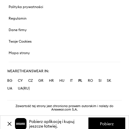
Polityka prywatności
Regulamin
Dane firmy
Twoje Cookies
Mapa strony
WEARETHEANSWEAR IN:
BG
CY
CZ
GR
HR
HU
IT
PL
RO
SI
SK
UA
UA(RU)
Zawartość tej strony jest chroniona prawem autorskim i należy do
Answear.com S.A.
Pobierz aplikację i kupuj
Pobierz
jeszcze łatwiej.