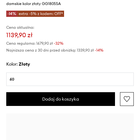
damskie kolor złoty GG1805SA
-14%
extra -5% z kodem: OFF*
Cena aktualna:
1139,90 zł
Cena regularna:
1679,90 zł
-32%
Najniższa cena z 30 dni przed obniżką:
1339,90 zł
 -14%
Kolor:
złoty
60
Dodaj do koszyka