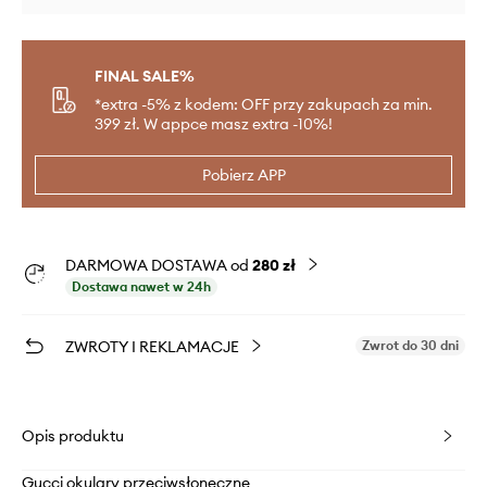
FINAL SALE%
*extra -5% z kodem: OFF przy zakupach za min.
399 zł. W appce masz extra -10%!
Pobierz APP
DARMOWA DOSTAWA od
280 zł
Dostawa nawet w 24h
ZWROTY I REKLAMACJE
Zwrot do 30 dni
Opis produktu
Gucci okulary przeciwsłoneczne