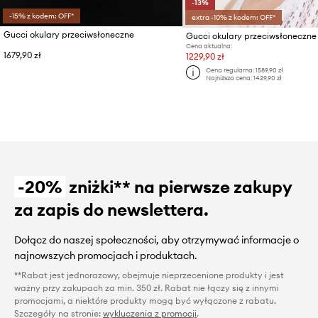
-13%
-15% z kodem: OFF*
extra -10% z kodem: OFF*
Gucci okulary przeciwsłoneczne
Gucci okulary przeciwsłoneczne
Cena aktualna:
1679,90 zł
1229,90 zł
Cena regularna:
1589,90 zł
Najniższa cena:
1429,90 zł
-20%
zniżki** na pierwsze zakupy
za zapis do newslettera.
Dołącz do naszej społeczności, aby otrzymywać informacje o
najnowszych promocjach i produktach.
**Rabat jest jednorazowy, obejmuje nieprzecenione produkty i jest
ważny przy zakupach za min. 350 zł. Rabat nie łączy się z innymi
promocjami, a niektóre produkty mogą być wyłączone z rabatu.
Szczegóły na stronie:
wykluczenia z promocji
.