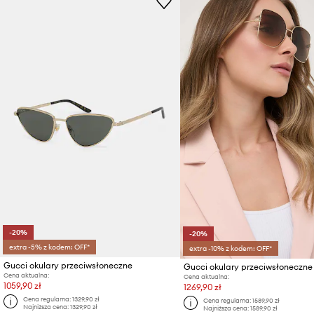
-20%
-20%
extra -5% z kodem: OFF*
extra -10% z kodem: OFF*
Gucci okulary przeciwsłoneczne
Gucci okulary przeciwsłoneczne
Cena aktualna:
Cena aktualna:
1059,90 zł
1269,90 zł
Cena regularna:
1329,90 zł
Cena regularna:
1589,90 zł
Najniższa cena:
1329,90 zł
Najniższa cena:
1589,90 zł