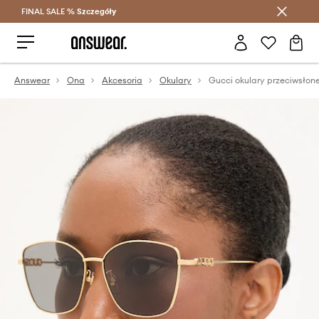
FINAL SALE %
Szczegóły
Oszczędzaj z Answear Club >
Answear
Ona
Akcesoria
Okulary
Gucci okulary przeciwsłon