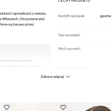
CECHY PRODUKTU
szkłami i oprawkami z metalu.
Kształt oprawek
geomet
we Włoszech. Otrzymane etui
yłane są losowo przez
Typ soczewki
Wzór oprawki
owaniem słonecznym.
m zaciemnieniu. Okulary z
DANE PRODUKTU
u promieni słonecznych.
Zobacz więcej
ie.
kularów.
Kod producenta
Kolor producenta
Kolor