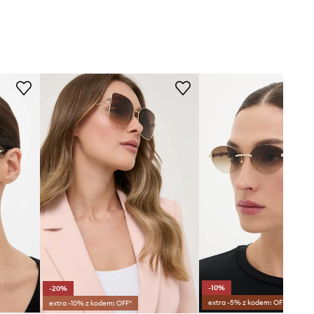
-10%
-20%
extra -5% z kodem: OFF*
extra -10% z kodem: OFF*