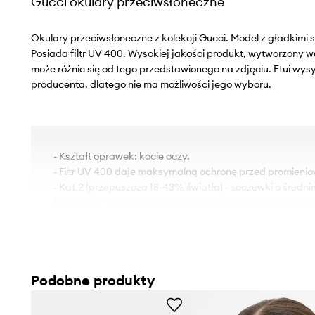
Gucci okulary przeciwsłoneczne
Okulary przeciwsłoneczne z kolekcji Gucci. Model z gładkimi 
Posiada filtr UV 400. Wysokiej jakości produkt, wytworzony 
może różnic się od tego przedstawionego na zdjęciu. Etui wys
producenta, dlatego nie ma możliwości jego wyboru.
- Kształt oprawek: kocie oczy.
- Filtr UV 400 daje maksymalną ochronę przed promieni
- Kat.2 (przepuszcza 18-43% światła) - soczewki o średni
filtrem kat. 2 sprawdzają się w dni o niewielkim natężeni
- Regulowane noski umożliwiają indywidualne dopasowan
- Do modelu dołączone etui i ściereczka do czyszczenia o
- Model zapakowany w pudełko firmowe.
- Szerokość oprawy: 145 mm.
Podobne produkty
- Szerokość soczewki: 57 mm.