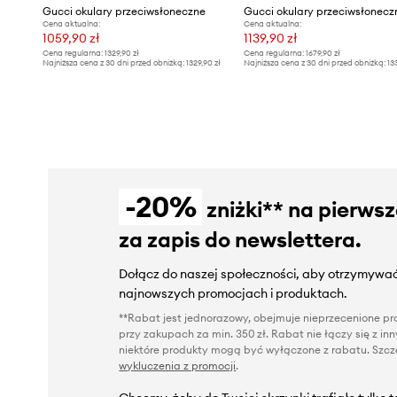
Gucci okulary przeciwsłoneczne
Gucci okulary przeciwsłonecz
Cena aktualna:
Cena aktualna:
1059,90 zł
1139,90 zł
Cena regularna:
1329,90 zł
Cena regularna:
1679,90 zł
Najniższa cena z 30 dni przed obniżką:
1329,90 zł
Najniższa cena z 30 dni przed obniżką:
13
-20%
zniżki** na pierws
za zapis do newslettera.
Dołącz do naszej społeczności, aby otrzymywać
najnowszych promocjach i produktach.
**Rabat jest jednorazowy, obejmuje nieprzecenione pro
przy zakupach za min. 350 zł. Rabat nie łączy się z i
niektóre produkty mogą być wyłączone z rabatu. Szcze
wykluczenia z promocji
.