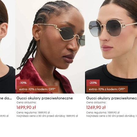
Marka
ID Produktu
-10%
-20%
extra -10% z kodem: OFF*
extra -10% z kodem: OFF*
Gucci okulary przeciwsłoneczne damskie
Gucci okulary przeciwsłoneczne
Cena aktualna:
Cena aktualna:
1699,90 zł
1269,90 zł
Cena regularna:
1889,90 zł
Cena regularna:
1589,90 zł
59,90 zł
Najniższa cena z 30 dni przed obniżką:
1889,90 zł
Najniższa cena z 30 dni przed obniżką:
1