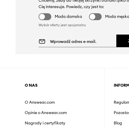
Chcemy, żeby do Twojej skrzynki trafiało tylko 
Cię interesuje. Powiedz, czy jest to:
Moda damska
Moda męsk
Wybór oferty jest opcjonalny
O NAS
INFOR
O Answear.com
Regulam
Opinie o Answear.com
Pozosta
Nagrody i certyfikaty
Blog