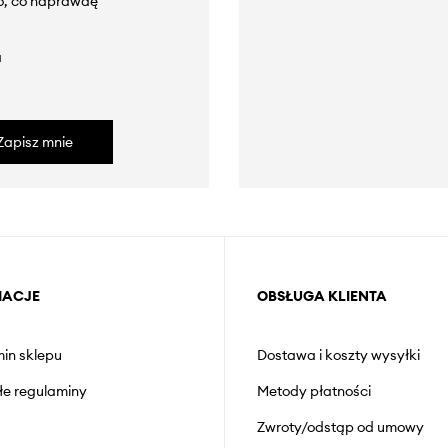
to, co naprawdę
a
Zapisz mnie
MACJE
OBSŁUGA KLIENTA
in sklepu
Dostawa i koszty wysyłki
łe regulaminy
Metody płatności
Zwroty/odstąp od umowy