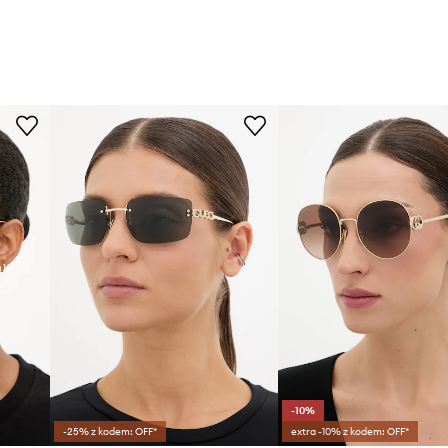
-10%
-25% z kodem: OFF*
extra -10% z kodem: OFF*