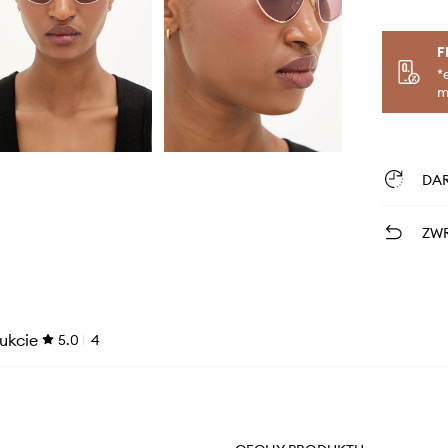
F
*
m
DA
ZWR
ukcie
5.0
4