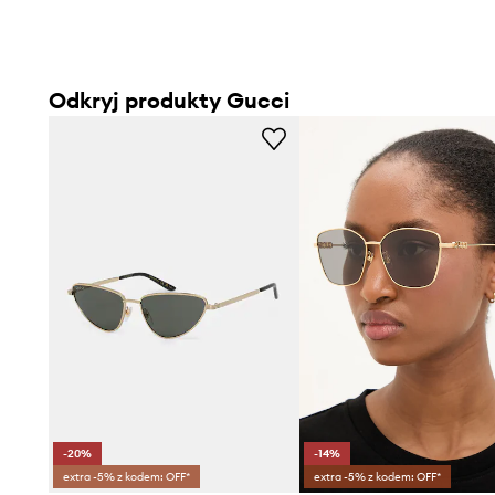
Odkryj produkty Gucci
-20%
-14%
extra -5% z kodem: OFF*
extra -5% z kodem: OFF*