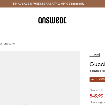
szczędzaj z Answear Club >
FINAL SALE % WIĘKSZE RABATY W APPCE
Dostawa nawet w 24h >
Szczegóły
News
iwsłoneczne
Gucci
Gucci
damskie ko
extra -10
Cena aktua
849,99 
Cena regul