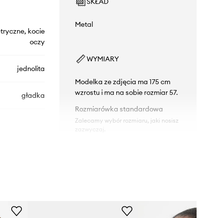
SKŁAD
Metal
ryczne, kocie
oczy
WYMIARY
jednolita
Modelka ze zdjęcia ma 175 cm
wzrostu i ma na sobie rozmiar 57.
gładka
Rozmiarówka standardowa
Zalecamy wybór rozmiaru, jaki nosisz
zazwyczaj.
DANE TECHNICZNE
GG1879S
Powłoki i właściwości soczewek
:
003
UV400
Kategoria filtra
:
Kat. 2
złoty
Polaryzacja
:
nie