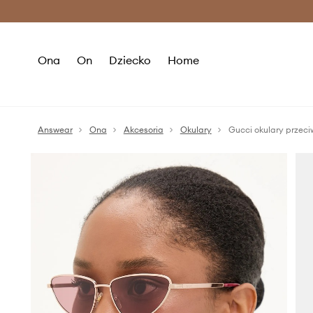
Premium Fashion Benefits >
O
Ona
On
Dziecko
Home
Answear
Ona
Akcesoria
Okulary
Gucci okulary przec