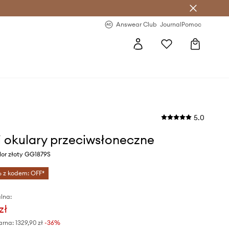
letter >
Regularne nowości >
Answear Club
Journal
Pomoc
5.0
 okulary przeciwsłoneczne
lor złoty GG1879S
% z kodem: OFF*
lna:
zł
arna:
1329,90 zł
-36%