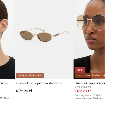
Gucci
-19%
-15% z kodem: OFF*
extra -10% z kodem: OFF*
Gucci okulary przeciwsłoneczne damskie
Gucci okulary przeciwsłoneczne
Cena aktualna:
1679,90 zł
1379,90 zł
Cena regularna:
1719,90 zł
589,90 zł
Najniższa cena z 30 dni przed obniżką