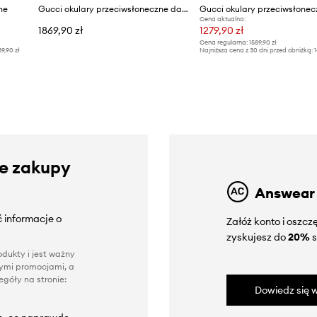
ne
Gucci okulary przeciwsłoneczne damskie
Cena aktualna:
1869,90 zł
1279,90 zł
Cena regularna:
1589,90 zł
39,90 zł
Najniższa cena z 30 dni przed obniżką:
1
ze zakupy
Answear
 informacje o
Załóż konto i oszc
zyskujesz do
20%
s
dukty i jest ważny
nnymi promocjami, a
góły na stronie:
Dowiedz się w