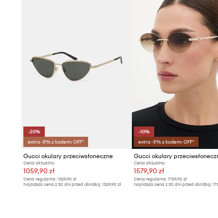
-20%
-10%
extra -5% z kodem: OFF*
extra -5% z kodem: OFF*
Gucci okulary przeciwsłoneczne
Cena aktualna:
Cena aktualna:
1059,90 zł
1579,90 zł
Cena regularna:
1329,90 zł
Cena regularna:
1759,90 zł
Najniższa cena z 30 dni przed obniżką:
1329,90 zł
Najniższa cena z 30 dni przed obniżką:
17