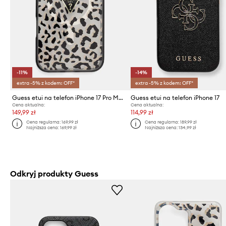
-11%
-14%
extra -5% z kodem: OFF*
extra -5% z kodem: OFF*
Guess etui na telefon iPhone 17 Pro Max
Guess etui na telefon iPhone 17
Cena aktualna:
Cena aktualna:
149,99 zł
114,99 zł
Cena regularna:
169,99 zł
Cena regularna:
189,99 zł
Najniższa cena:
169,99 zł
Najniższa cena:
134,99 zł
Odkryj produkty Guess