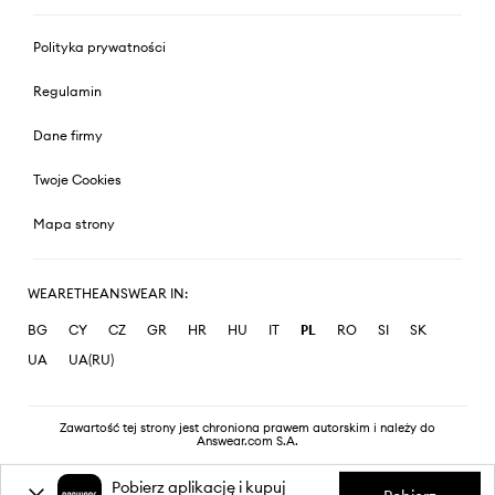
Polityka prywatności
Regulamin
Dane firmy
Twoje Cookies
Mapa strony
WEARETHEANSWEAR IN:
BG
CY
CZ
GR
HR
HU
IT
PL
RO
SI
SK
UA
UA(RU)
Zawartość tej strony jest chroniona prawem autorskim i należy do
Answear.com S.A.
Pobierz aplikację i kupuj