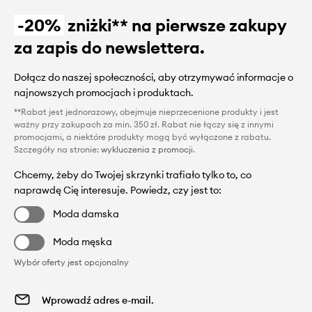
-20%
zniżki** na pierwsze zakupy
za zapis do newslettera.
Dołącz do naszej społeczności, aby otrzymywać informacje o
najnowszych promocjach i produktach.
**Rabat jest jednorazowy, obejmuje nieprzecenione produkty i jest
ważny przy zakupach za min. 350 zł. Rabat nie łączy się z innymi
promocjami, a niektóre produkty mogą być wyłączone z rabatu.
Szczegóły na stronie:
wykluczenia z promocji
.
Chcemy, żeby do Twojej skrzynki trafiało tylko to, co
naprawdę Cię interesuje. Powiedz, czy jest to:
Moda damska
Moda męska
Wybór oferty jest opcjonalny