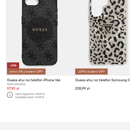
-14%
extra -5% z kodem: OFF*
-25% z kodem: OFF*
Guess etui na telefon iPhone 16e
Cena aktualna:
97,99 zł
209,99 zł
Cena regularna:
159,99 zł
Najniższa cena:
114,99 zł