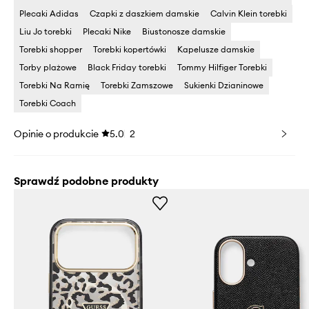
Plecaki Adidas
Czapki z daszkiem damskie
Calvin Klein torebki
Liu Jo torebki
Plecaki Nike
Biustonosze damskie
Torebki shopper
Torebki kopertówki
Kapelusze damskie
Torby plażowe
Black Friday torebki
Tommy Hilfiger Torebki
Torebki Na Ramię
Torebki Zamszowe
Sukienki Dzianinowe
Torebki Coach
Opinie o produkcie
5.0
2
Sprawdź podobne produkty