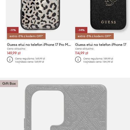
-11%
-14%
extra -5% z kodem: OFF*
extra -5% z kodem: OFF*
Guess etui na telefon iPhone 17 Pro Max
Guess etui na telefon iPhone 17
Cena aktualna:
Cena aktualna:
149,99 zł
114,99 zł
Cena regularna:
169,99 zł
Cena regularna:
189,99 zł
Najniższa cena:
169,99 zł
Najniższa cena:
134,99 zł
Gift Box