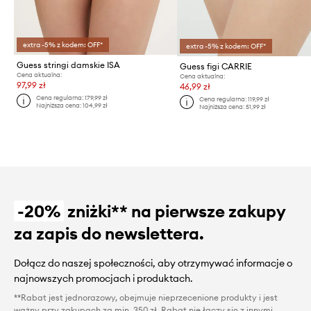
extra -5% z kodem: OFF*
extra -5% z kodem: OFF*
Guess stringi damskie ISA
Guess figi CARRIE
Cena aktualna:
Cena aktualna:
97,99 zł
46,99 zł
Cena regularna:
179,99 zł
Cena regularna:
119,99 zł
Najniższa cena:
104,99 zł
Najniższa cena:
51,99 zł
-20%
zniżki** na pierwsze zakupy
za zapis do newslettera.
Dołącz do naszej społeczności, aby otrzymywać informacje o
najnowszych promocjach i produktach.
**Rabat jest jednorazowy, obejmuje nieprzecenione produkty i jest
ważny przy zakupach za min. 350 zł. Rabat nie łączy się z innymi