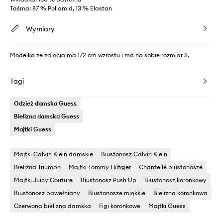
Taśma: 87 % Poliamid, 13 % Elastan
Wymiary
Modelka ze zdjęcia ma 172 cm wzrostu i ma na sobie rozmiar S.
Tagi
Odzież damska Guess
Bielizna damska Guess
Majtki Guess
Majtki Calvin Klein damskie
Biustonosz Calvin Klein
Bielizna Triumph
Majtki Tommy Hilfiger
Chantelle biustonosze
Majtki Juicy Couture
Biustonosz Push Up
Biustonosz koronkowy
Biustonosz bawełniany
Biustonosze miękkie
Bielizna koronkowa
Czerwona bielizna damska
Figi koronkowe
Majtki Guess