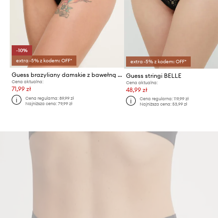
-10%
extra -5% z kodem: OFF*
extra -5% z kodem: OFF*
Guess brazyliany damskie z bawełną MARIKA
Guess stringi BELLE
Cena aktualna:
Cena aktualna:
71,99 zł
48,99 zł
Cena regularna:
89,99 zł
Cena regularna:
119,99 zł
Najniższa cena:
79,99 zł
Najniższa cena:
53,99 zł