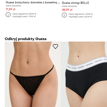
Guess brazyliany damskie z bawełną MARIKA
Guess stringi BELLE
Cena aktualna:
Cena aktualna:
71,99 zł
48,99 zł
Cena regularna:
89,99 zł
Cena regularna:
119,99 zł
Najniższa cena:
79,99 zł
Najniższa cena:
53,99 zł
Odkryj produkty Guess