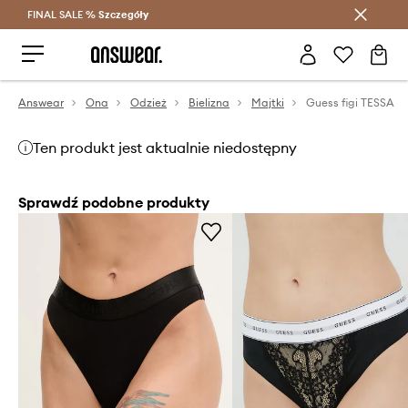
FINAL SALE %
Szczegóły
Oszczędzaj z Answear Club >
Answear
Ona
Odzież
Bielizna
Majtki
Guess figi TESSA
Ten produkt jest aktualnie niedostępny
Sprawdź podobne produkty