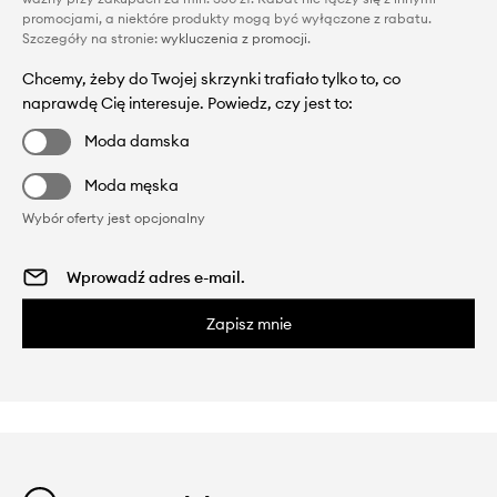
promocjami, a niektóre produkty mogą być wyłączone z rabatu.
Szczegóły na stronie:
wykluczenia z promocji
.
Chcemy, żeby do Twojej skrzynki trafiało tylko to, co
naprawdę Cię interesuje. Powiedz, czy jest to:
Moda damska
Moda męska
Wybór oferty jest opcjonalny
Zapisz mnie