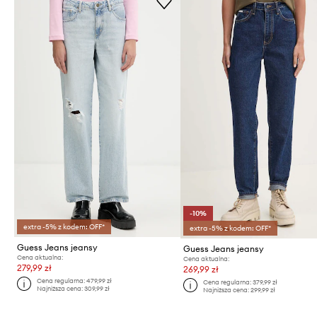
-10%
extra -5% z kodem: OFF*
extra -5% z kodem: OFF*
Guess Jeans jeansy
Guess Jeans jeansy
Cena aktualna:
Cena aktualna:
279,99 zł
269,99 zł
Cena regularna:
479,99 zł
Cena regularna:
379,99 zł
Najniższa cena:
309,99 zł
Najniższa cena:
299,99 zł