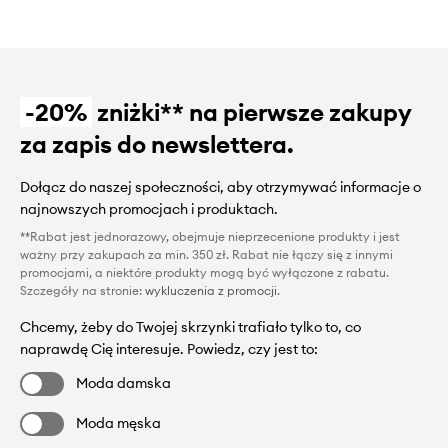
-20%
zniżki** na pierwsze zakupy
za zapis do newslettera.
Dołącz do naszej społeczności, aby otrzymywać informacje o
najnowszych promocjach i produktach.
**Rabat jest jednorazowy, obejmuje nieprzecenione produkty i jest
ważny przy zakupach za min. 350 zł. Rabat nie łączy się z innymi
promocjami, a niektóre produkty mogą być wyłączone z rabatu.
Szczegóły na stronie:
wykluczenia z promocji
.
Chcemy, żeby do Twojej skrzynki trafiało tylko to, co
naprawdę Cię interesuje. Powiedz, czy jest to:
Moda damska
Moda męska