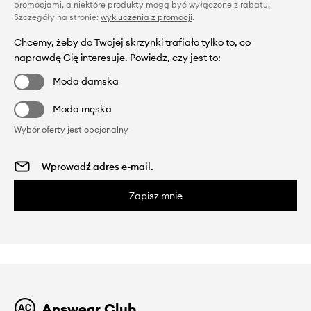
promocjami, a niektóre produkty mogą być wyłączone z rabatu.
Szczegóły na stronie:
wykluczenia z promocji
.
Chcemy, żeby do Twojej skrzynki trafiało tylko to, co
naprawdę Cię interesuje. Powiedz, czy jest to:
Moda damska
Moda męska
Wybór oferty jest opcjonalny
Zapisz mnie
Answear Club