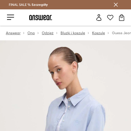
FINAL SALE %
Szczegóły
Oszczędzaj z Answear Club >
Answear
Ona
Odzież
Bluzki i koszule
Koszule
Guess Jean