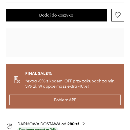
Dodaj do koszyka
FINAL SALE%
*extra -5% z kodem: OFF przy zakupach za min.
399 zł. W appce masz extra -10%!
Pobierz APP
DARMOWA DOSTAWA od
280 zł
Dostawa nawet w 24h