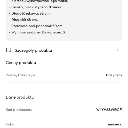
- Z przodu wyhaftowane logo marki.
- Cienka, nieelastyczna tkanina.
- Długość rękawa: 62 cm.
- Długość: 68 cm.
- Szerokość pod pachami: 50 cm.
- Wymiary podane dla rozmiaru: S.
Szczegóły produktu
Cechy produktu
Rodzaj kołnierzyka
klasyczny
Dane produktu
Kod producenta
W4YH68.WGCF1
Kolor
niebieski