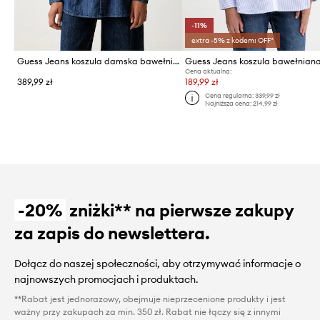
-11%
extra -5% z kodem: OFF*
Guess Jeans koszula damska bawełniana
Guess Jeans koszula bawełnian
Cena aktualna:
389,99 zł
189,99 zł
Cena regularna:
339,99 zł
Najniższa cena:
214,99 zł
-20%
zniżki** na pierwsze zakupy
za zapis do newslettera.
Dołącz do naszej społeczności, aby otrzymywać informacje o
najnowszych promocjach i produktach.
**Rabat jest jednorazowy, obejmuje nieprzecenione produkty i jest
ważny przy zakupach za min. 350 zł. Rabat nie łączy się z innymi