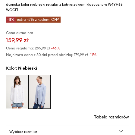
damska kolor niebieski regular z kołnierzykiem klasycznym W4YH68
WGCF1
-11%
extra -5% z kodem: OFF*
Cena aktualna:
159,99 zł
Cena regularna:
299,99 zł
-46%
Najniższa cena z 30 dni przed obniżką:
179,99 zł
 -11%
Kolor:
niebieski
Tabela rozmiarów
Wybierz rozmiar