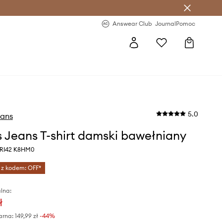
letter >
Regularne nowości >
Answear Club
Journal
Pomoc
5.0
eans
 Jeans T-shirt damski bawełniany
RI42 K8HM0
 z kodem: OFF*
lna:
ł
arna:
149,99 zł
-44%