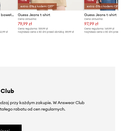
-11%
-10%
extra -5% z kodem: OFF*
extra -5% z kodem: OFF*
Guess Jeans T-shirt damski z bawełną
Guess Jeans t-shirt
Guess Jeans t-shirt
Cena aktualna:
Cena aktualna:
79,99 zł
97,99 zł
Cena regularna:
159,99 zł
Cena regularna:
169,99 zł
2,99 zł
Najniższa cena z 30 dni przed obniżką:
89,99 zł
Najniższa cena z 30 dni przed obniżką
 Club
zędzaj przy każdym zakupie. W Answear Club
tałego rabatu od cen regularnych.