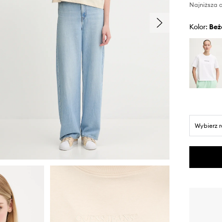
Najniższa c
Kolor:
be
Wybierz 