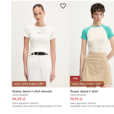
kształtów ciała
Idealnie wpisuje się w
casualowy styl
, odpowiedni na róż
wyjścia
Wyposażony w
okrągły dekolt
, który estetycznie prezent
w noszeniu
Urozmaicony
subtelnym nadrukiem z logo
, dodającym c
rozpoznawalności marce
-11%
extra -5% z kodem: OFF*
extra -5% z kodem: OFF*
Guess Jeans t-shirt damski
Guess Jeans t-shirt
Cena aktualna:
Cena aktualna:
94,99 zł
79,99 zł
Cena regularna:
159,99 zł
Cena regularna:
159,99 zł
Najniższa cena z 30 dni przed obniżką:
101,99 zł
Najniższa cena z 30 dni przed obniżką:
89