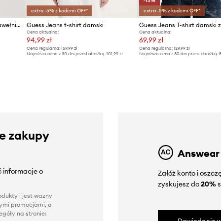
-15%
extra -5% z kodem: OFF*
extra -5% z kodem: OFF*
Guess Jeans T-shirt damski bawełniany z elastanem
Guess Jeans t-shirt damski
Cena aktualna:
Cena aktualna:
94,99 zł
69,99 zł
Cena regularna:
159,99 zł
Cena regularna:
129,99 zł
Najniższa cena z 30 dni przed obniżką:
101,99 zł
Najniższa cena z 30 dni przed obniżką:
8
ze zakupy
Answear
 informacje o
Załóż konto i oszc
zyskujesz do
20%
s
dukty i jest ważny
nnymi promocjami, a
góły na stronie: