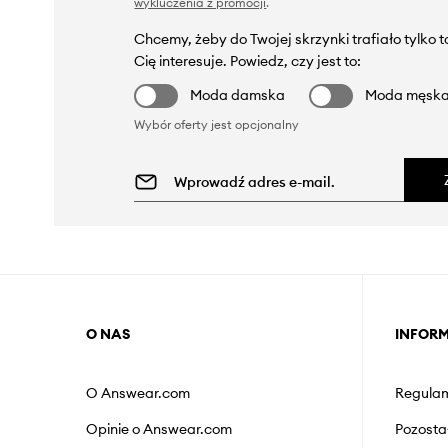
wykluczenia z promocji
.
Chcemy, żeby do Twojej skrzynki trafiało tylko 
Cię interesuje. Powiedz, czy jest to:
Moda damska
Moda męsk
Wybór oferty jest opcjonalny
O NAS
INFOR
O Answear.com
Regulam
Opinie o Answear.com
Pozosta