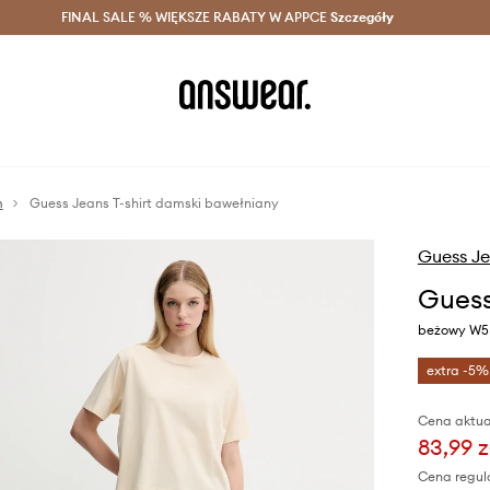
szczędzaj z Answear Club >
FINAL SALE % WIĘKSZE RABATY W APPCE
Dostawa nawet w 24h >
Szczegóły
News
m
Guess Jeans T-shirt damski bawełniany
Guess J
Guess
beżowy W5
extra -5%
Cena aktua
83,99 z
Cena regul