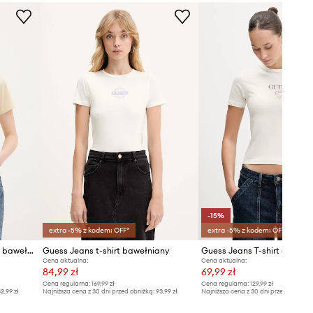
Rozmiarówka standardowa
Zalecamy wybór rozmiaru, jaki nosisz
zazwyczaj.
Tabela rozmiarów
-15%
extra -5% z kodem: OFF*
extra -5% z kodem: OFF*
Guess Jeans T-shirt damski z bawełną
Guess Jeans t-shirt bawełniany
Cena aktualna:
Cena aktualna:
84,99 zł
69,99 zł
Cena regularna:
169,99 zł
Cena regularna:
129,99 zł
2,99 zł
Najniższa cena z 30 dni przed obniżką:
93,99 zł
Najniższa cena z 30 dni przed obniżką