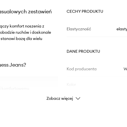
casualowych zestawień
CECHY PRODUKTU
łączy komfort noszenia z
Elastyczność
elast
obodzie ruchów i doskonale
m stanowi bazę dla wielu
DANE PRODUKTU
uess Jeans?
Kod producenta
W
Kolor
 i komfortowemu
Zobacz więcej
Marka
i i przyjemności w
Producent
asowuje się do