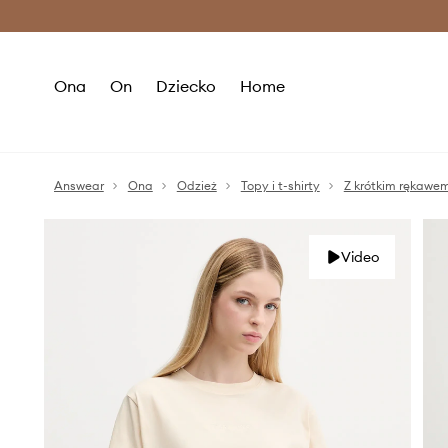
Premium Fashion Benefits >
O
Ona
On
Dziecko
Home
Answear
Ona
Odzież
Topy i t-shirty
Z krótkim rękawe
Video