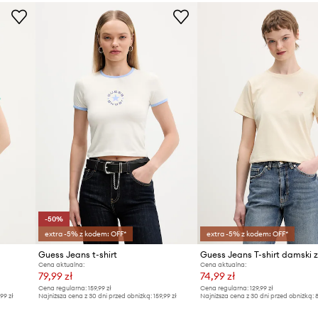
ID Produktu
norodne, luźne
uje się i jest wygodny
harakteru i
-50%
extra -5% z kodem: OFF*
extra -5% z kodem: OFF*
Guess Jeans t-shirt
Cena aktualna:
Cena aktualna:
79,99 zł
74,99 zł
Cena regularna:
159,99 zł
Cena regularna:
129,99 zł
,99 zł
Najniższa cena z 30 dni przed obniżką:
159,99 zł
Najniższa cena z 30 dni przed obniżką:
8