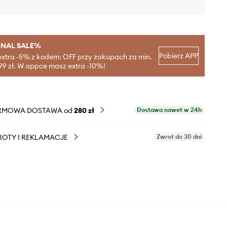
INAL SALE%
Pobierz APP
extra -5% z kodem: OFF przy zakupach za min.
99 zł. W appce masz extra -10%!
RMOWA DOSTAWA od
280 zł
Dostawa nawet w 24h
OTY I REKLAMACJE
Zwrot do 30 dni