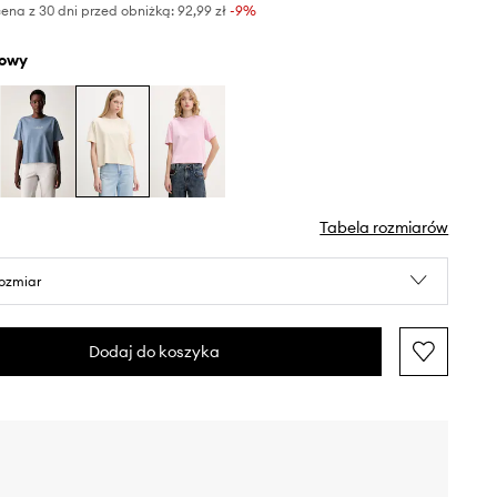
ena z 30 dni przed obniżką:
92,99 zł
 -9%
żowy
Tabela rozmiarów
rozmiar
Dodaj do koszyka