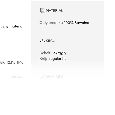
MATERIAŁ
Cały produkt
:
100% Bawełna
yczny materiał
KRÓJ
Dekolt
:
okrągły
Krój
:
regular fit
5RI42.K8HM0
beżowy
WYMIARY
Długość
:
51 cm
Guess Jeans
Szerokość pod pachami
:
50 cm
Wymiary podane dla rozmiaru
:
S
Modelka ze zdjęcia ma 179 cm
wzrostu i ma na sobie rozmiar S.