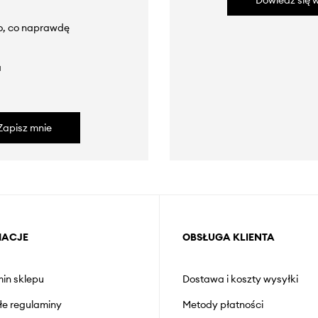
Dowiedz się w
to, co naprawdę
a
Zapisz mnie
MACJE
OBSŁUGA KLIENTA
in sklepu
Dostawa i koszty wysyłki
łe regulaminy
Metody płatności