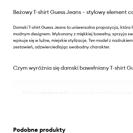
Beżowy T-shirt Guess Jeans – stylowy element 
Damski T-shirt Guess Jeans to uniwersalna propozycja, która 
modnym designem. Wykonany z miękkiej bawełny, sprzyja sw
wpisuje się w luźne, miejskie stylizacje. Ten model z nadrukie
zestawień, odzwierciedlając swobodny charakter.
Czym wyróżnia się damski bawełniany T-shirt G
Posiada
regularny krój
, który sprzyja swobodzie ruchów
ułożeniu na sylwetce
Wykonany z
miękkiej bawełny
, co sprzyja przewiewnośc
dotyku
Podobne produkty
Charakteryzuje się
elastycznym materiałem
, który dop