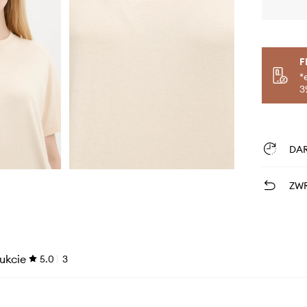
F
*
3
DA
ZWR
ukcie
5.0
3