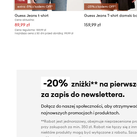
-10%
extra -5% z kodem: OFF*
-25% z kodem: OFF*
Guess Jeans t-shirt
Cena aktualna:
89,99 zł
159,99 zł
Cena regularna:
159,99 zł
Najniższa cena z 30 dni przed obniżką:
99,99 zł
-20%
zniżki** na pierws
za zapis do newslettera.
Dołącz do naszej społeczności, aby otrzymywać
najnowszych promocjach i produktach.
**Rabat jest jednorazowy, obejmuje nieprzecenione pro
przy zakupach za min. 350 zł. Rabat nie łączy się z i
niektóre produkty mogą być wyłączone z rabatu. Szcze