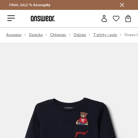
FINAL SALE %
Szczegóły
Oszczędzaj z Answear Club >
Answear
Dziecko
Chłopiec
Odzież
T-shirty i polo