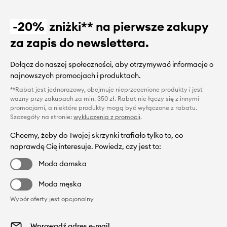
-20%
zniżki** na pierwsze zakupy
za zapis do newslettera.
Dołącz do naszej społeczności, aby otrzymywać informacje o
najnowszych promocjach i produktach.
**Rabat jest jednorazowy, obejmuje nieprzecenione produkty i jest
ważny przy zakupach za min. 350 zł. Rabat nie łączy się z innymi
promocjami, a niektóre produkty mogą być wyłączone z rabatu.
Szczegóły na stronie:
wykluczenia z promocji
.
Chcemy, żeby do Twojej skrzynki trafiało tylko to, co
naprawdę Cię interesuje. Powiedz, czy jest to:
Moda damska
Moda męska
Wybór oferty jest opcjonalny