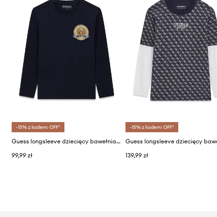
-15% z kodem: OFF*
-15% z kodem: OFF*
Guess longsleeve dziecięcy bawełniany
99,99 zł
139,99 zł