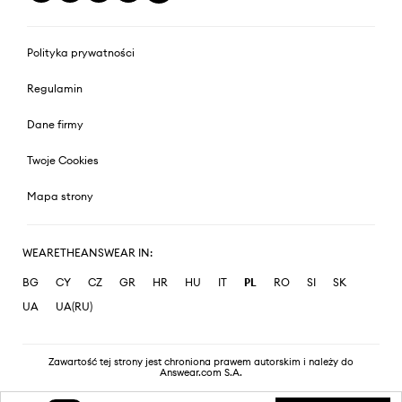
Polityka prywatności
Regulamin
Dane firmy
Twoje Cookies
Mapa strony
WEARETHEANSWEAR IN:
BG
CY
CZ
GR
HR
HU
IT
PL
RO
SI
SK
UA
UA(RU)
Zawartość tej strony jest chroniona prawem autorskim i należy do
Answear.com S.A.