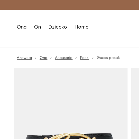
Premium Fashion Benefits >
O
Ona
On
Dziecko
Home
Answear
Ona
Akcesoria
Paski
Guess pasek