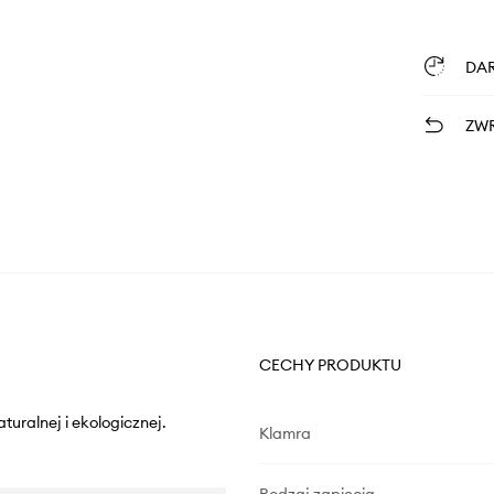
DA
ZWR
CECHY PRODUKTU
uralnej i ekologicznej.
Klamra