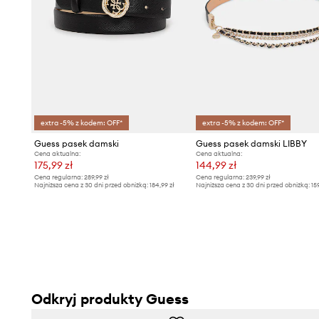
extra -5% z kodem: OFF*
extra -5% z kodem: OFF*
Guess pasek damski
Guess pasek damski LIBBY
Cena aktualna:
Cena aktualna:
175,99 zł
144,99 zł
Cena regularna:
289,99 zł
Cena regularna:
239,99 zł
Najniższa cena z 30 dni przed obniżką:
184,99 zł
Najniższa cena z 30 dni przed obniżką:
15
Odkryj produkty Guess