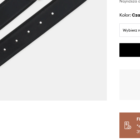
Najniższa c
Kolor:
cz
Wybierz 
F
*
3