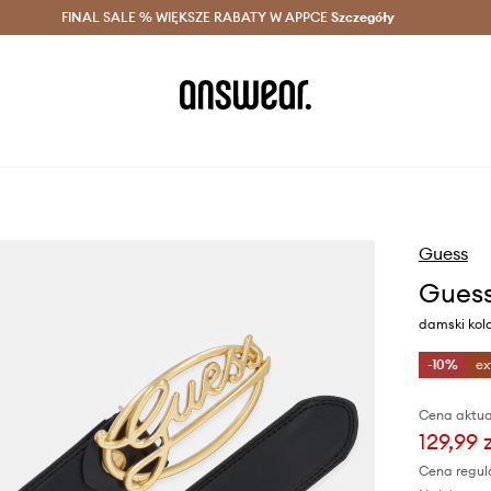
szczędzaj z Answear Club >
FINAL SALE % WIĘKSZE RABATY W APPCE
Dostawa nawet w 24h >
Szczegóły
News
Guess
Guess
damski kol
-10%
ex
Cena aktua
129,99 
Cena regul