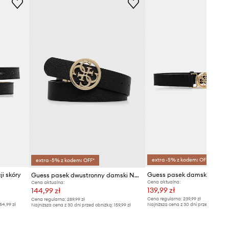
extra -5% z kodem: OFF*
extra -5% z kodem: OFF*
i skóry
Guess pasek dwustronny damski NOELLE
Cena aktualna:
Cena aktualna:
139,99 zł
144,99 zł
Cena regularna:
239,99 zł
Cena regularna:
289,99 zł
54,99 zł
Najniższa cena z 30 dni przed obniżką
Najniższa cena z 30 dni przed obniżką:
159,99 zł