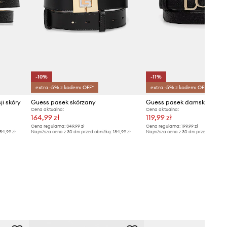
-10%
-11%
extra -5% z kodem: OFF*
extra -5% z kodem: OFF*
i skóry
Guess pasek skórzany
Guess pasek damski ANISE
Cena aktualna:
Cena aktualna:
164,99 zł
119,99 zł
Cena regularna:
349,99 zł
Cena regularna:
199,99 zł
54,99 zł
Najniższa cena z 30 dni przed obniżką:
184,99 zł
Najniższa cena z 30 dni przed obniżką