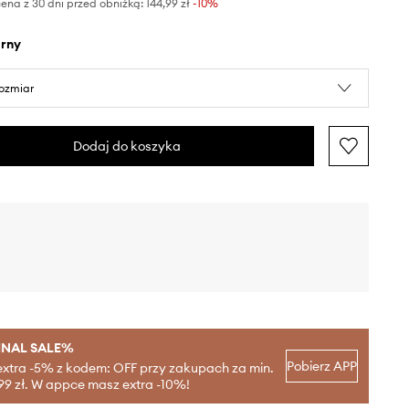
ena z 30 dni przed obniżką:
144,99 zł
 -10%
arny
rozmiar
Dodaj do koszyka
INAL SALE%
Pobierz APP
extra -5% z kodem: OFF przy zakupach za min.
99 zł. W appce masz extra -10%!