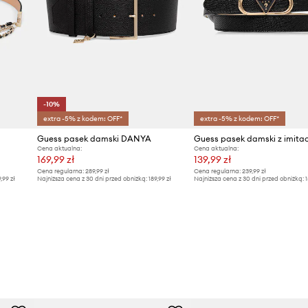
-10%
extra -5% z kodem: OFF*
extra -5% z kodem: OFF*
Guess pasek damski DANYA
Guess pasek damski z imitacj
Cena aktualna:
Cena aktualna:
169,99 zł
139,99 zł
Cena regularna:
289,99 zł
Cena regularna:
239,99 zł
9,99 zł
Najniższa cena z 30 dni przed obniżką:
189,99 zł
Najniższa cena z 30 dni przed obniżką:
1