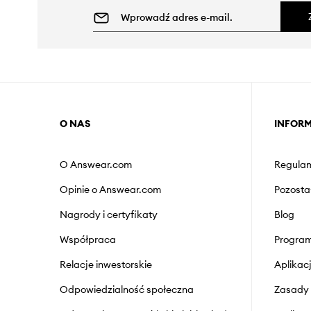
O NAS
INFOR
O Answear.com
Regulam
Opinie o Answear.com
Pozosta
Nagrody i certyfikaty
Blog
Współpraca
Program
Relacje inwestorskie
Aplika
Odpowiedzialność społeczna
Zasady 