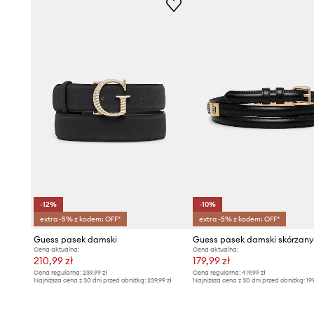
-12%
-10%
extra -5% z kodem: OFF*
extra -5% z kodem: OFF*
Guess pasek damski
Guess pasek damski skórzan
Cena aktualna:
Cena aktualna:
210,99 zł
179,99 zł
Cena regularna:
239,99 zł
Cena regularna:
419,99 zł
Najniższa cena z 30 dni przed obniżką:
239,99 zł
Najniższa cena z 30 dni przed obniżką:
19