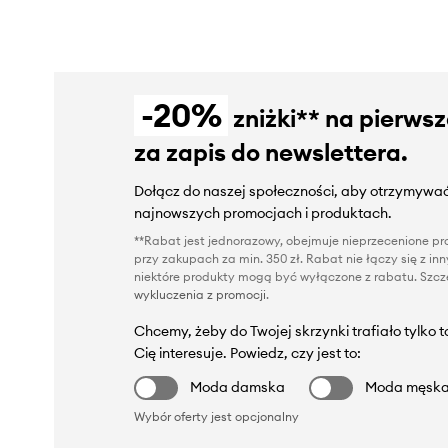
-20%
zniżki** na pierws
za zapis do newslettera.
Dołącz do naszej społeczności, aby otrzymywać
najnowszych promocjach i produktach.
**Rabat jest jednorazowy, obejmuje nieprzecenione pro
przy zakupach za min. 350 zł. Rabat nie łączy się z i
niektóre produkty mogą być wyłączone z rabatu. Szcze
wykluczenia z promocji
.
Chcemy, żeby do Twojej skrzynki trafiało tylko 
Cię interesuje. Powiedz, czy jest to:
Moda damska
Moda męsk
Wybór oferty jest opcjonalny