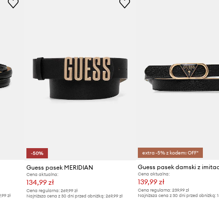
extra -5% z kodem: OFF*
-50%
y
Guess pasek damski z imitacj
Guess pasek MERIDIAN
Cena aktualna:
Cena aktualna:
139,99 zł
134,99 zł
Cena regularna:
239,99 zł
Cena regularna:
269,99 zł
9,99 zł
Najniższa cena z 30 dni przed obniżką:
1
Najniższa cena z 30 dni przed obniżką:
269,99 zł