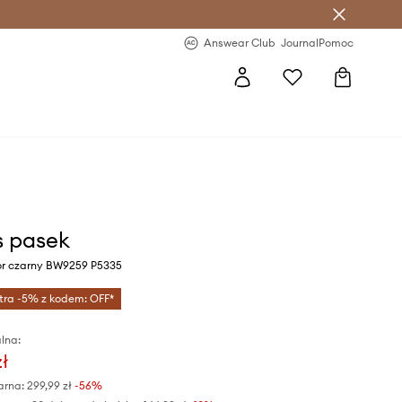
letter >
Regularne nowości >
Answear Club
Journal
Pomoc
 pasek
or czarny BW9259 P5335
tra -5% z kodem: OFF*
lna:
zł
arna:
299,99 zł
-56%