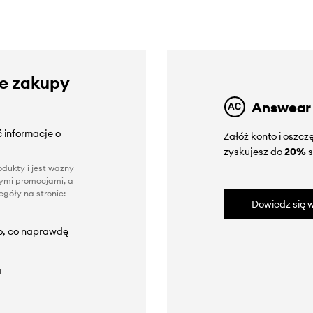
ze zakupy
Answear
 informacje o
Załóż konto i oszc
zyskujesz do
20%
s
dukty i jest ważny
nnymi promocjami, a
góły na stronie:
Dowiedz się w
to, co naprawdę
a