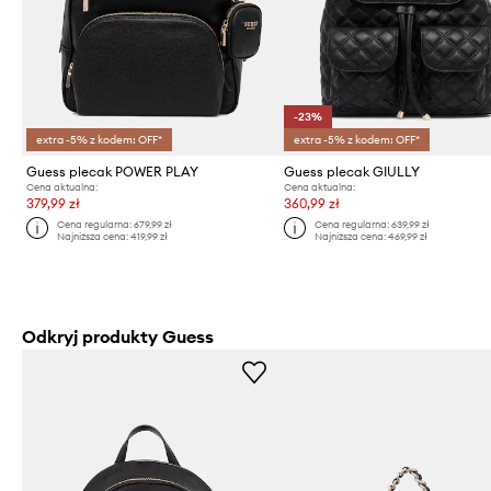
-23%
extra -5% z kodem: OFF*
extra -5% z kodem: OFF*
Guess plecak POWER PLAY
Guess plecak GIULLY
Cena aktualna:
Cena aktualna:
379,99 zł
360,99 zł
Cena regularna:
679,99 zł
Cena regularna:
639,99 zł
Najniższa cena:
419,99 zł
Najniższa cena:
469,99 zł
Odkryj produkty Guess