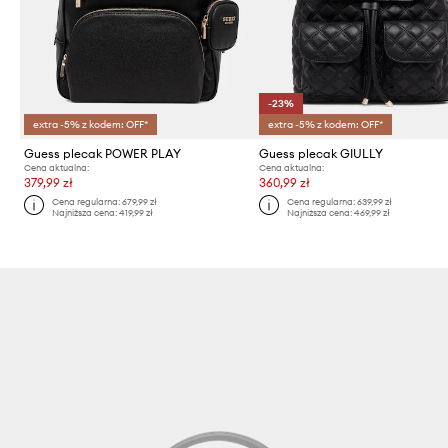
-23%
extra -5% z kodem: OFF*
extra -5% z kodem: OFF*
Guess plecak POWER PLAY
Guess plecak GIULLY
Cena aktualna:
Cena aktualna:
379,99 zł
360,99 zł
Cena regularna:
679,99 zł
Cena regularna:
639,99 zł
Najniższa cena:
419,99 zł
Najniższa cena:
469,99 zł