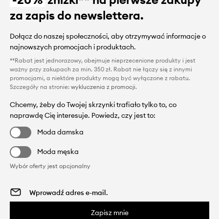
za zapis do newslettera.
Dołącz do naszej społeczności, aby otrzymywać informacje o
najnowszych promocjach i produktach.
**Rabat jest jednorazowy, obejmuje nieprzecenione produkty i jest
ważny przy zakupach za min. 350 zł. Rabat nie łączy się z innymi
promocjami, a niektóre produkty mogą być wyłączone z rabatu.
Szczegóły na stronie:
wykluczenia z promocji
.
Chcemy, żeby do Twojej skrzynki trafiało tylko to, co
naprawdę Cię interesuje. Powiedz, czy jest to:
Moda damska
Moda męska
Wybór oferty jest opcjonalny
Zapisz mnie