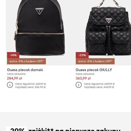
-14%
-23%
extra -5% z kodem: OFF*
extra -5% z kodem: OFF*
Guess plecak damski
Guess plecak GIULLY
Cena aktualna:
Cena aktualna:
284,99 zł
360,99 zł
Cena regularna:
669,99 zł
Cena regularna:
639,99 zł
Najniższa cena:
334,99 zł
Najniższa cena:
469,99 zł
-20%
zniżki** na pierwsze zakupy