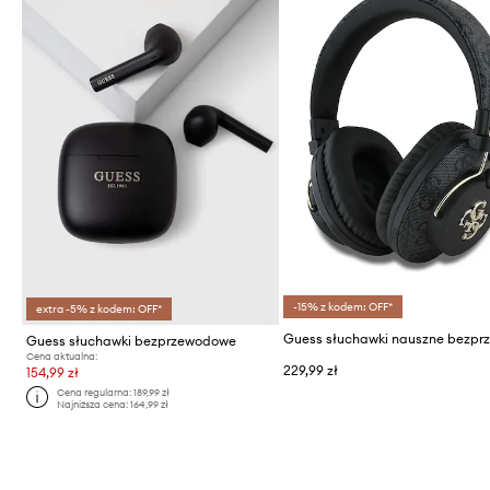
-15% z kodem: OFF*
extra -5% z kodem: OFF*
Guess słuchawki bezprzewodowe
Cena aktualna:
229,99 zł
154,99 zł
Cena regularna:
189,99 zł
Najniższa cena:
164,99 zł