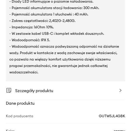
- Diody LED informujące o poziomie naładowania.
- Pojemność akumulatora stacji ładowania: 300 mAh.
- Pojemność akumulatora 1 słuchawki : 40 mAh.
- Zakres częstotliwości: 2,402G-2,480G.
- Impedancja: 16Ohm 10%.
- W zestawie kabel USB-C i komplet wkładek dousznych.
- Wodoodporność: IPX 5.
- Wodoodporność oznacza podwyższoną odporność na działanie
wody. Produkt w kontakcie z wodą zachowuje swoje właściwości,
co pozwala na większy komfort użytkowania dzięki niższemu
progowi przemakalności, nie gwarantuje jednak całkowitej
wodoszczelności.
Szczegóły produktu
Dane produktu
Kod producenta
GUTWSJL4GBK
Kolor
czarny