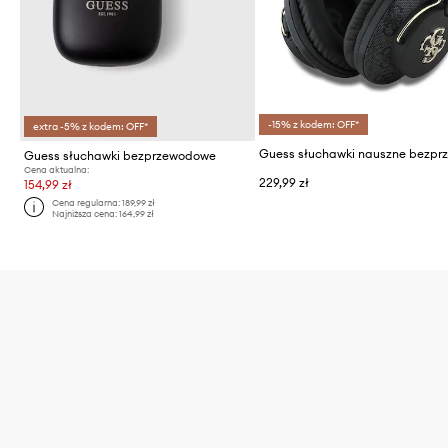
-15% z kodem: OFF*
extra -5% z kodem: OFF*
Guess słuchawki bezprzewodowe
Cena aktualna:
229,99 zł
154,99 zł
Cena regularna:
189,99 zł
Najniższa cena:
164,99 zł