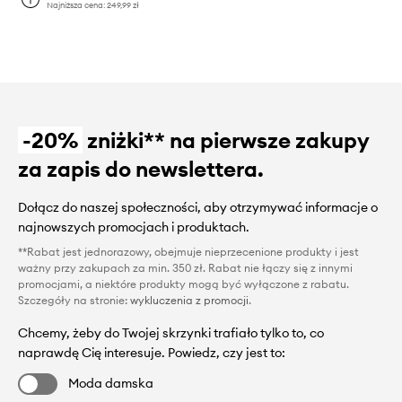
Najniższa cena:
249,99 zł
-20%
zniżki** na pierwsze zakupy
za zapis do newslettera.
Dołącz do naszej społeczności, aby otrzymywać informacje o
najnowszych promocjach i produktach.
**Rabat jest jednorazowy, obejmuje nieprzecenione produkty i jest
ważny przy zakupach za min. 350 zł. Rabat nie łączy się z innymi
promocjami, a niektóre produkty mogą być wyłączone z rabatu.
Szczegóły na stronie:
wykluczenia z promocji
.
Chcemy, żeby do Twojej skrzynki trafiało tylko to, co
naprawdę Cię interesuje. Powiedz, czy jest to:
Moda damska