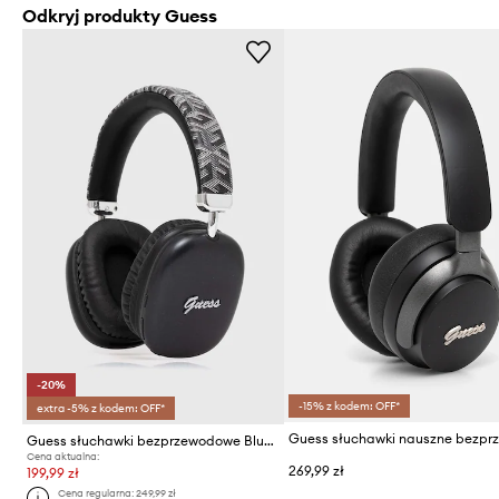
Odkryj produkty Guess
-20%
-15% z kodem: OFF*
extra -5% z kodem: OFF*
Guess słuchawki bezprzewodowe Bluetooth Gcube Metallic Script Logo
Cena aktualna:
269,99 zł
199,99 zł
Cena regularna:
249,99 zł