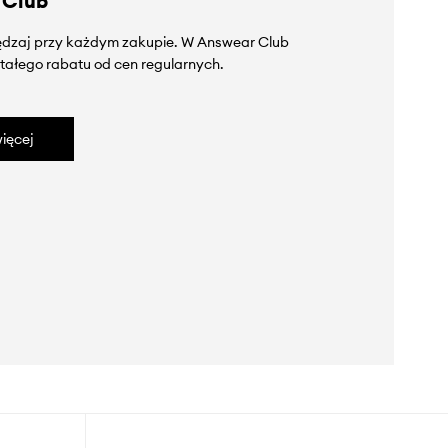
 Club
zędzaj przy każdym zakupie. W Answear Club
tałego rabatu od cen regularnych.
ięcej