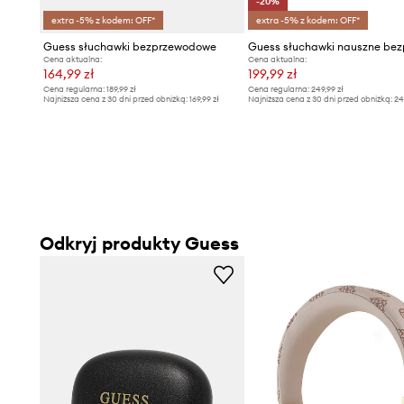
-20%
Obsługi Klienta.
extra -5% z kodem: OFF*
extra -5% z kodem: OFF*
Guess słuchawki bezprzewodowe
Cena aktualna:
Cena aktualna:
164,99 zł
199,99 zł
Cena regularna:
189,99 zł
Cena regularna:
249,99 zł
Najniższa cena z 30 dni przed obniżką:
169,99 zł
Najniższa cena z 30 dni przed obniżką:
24
Odkryj produkty Guess