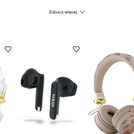
ID Produktu
lają cieszyć się ulubioną
Zobacz więcej
akcji i niesamowitej
godna dla użytkownika
anie sparowanym z nimi
o do słuchawek.
 redukcja otaczającego
ując zakłócenia z
em IPX4, chroni przed
ym powietrzu, nawet w
ezentem.
taktuj się z naszym Biurem