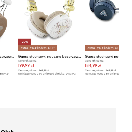
-20%
extra -5% z kodem: OFF*
extra -5% z kodem: OFF*
Guess słuchawki nauszne bezprzewodowe Grained Classic Round Shape
Guess słuchawki nauszne bezprzewodowe Triangle Round Shape
Cena aktualna:
Cena aktualna:
199,99 zł
184,99 zł
Cena regularna:
249,99 zł
Cena regularna:
249,99 zł
89,99 zł
Najniższa cena z 30 dni przed obniżką:
249,99 zł
Najniższa cena z 30 dni przed obniżką