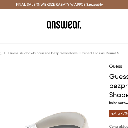
szczędzaj z Answear Club >
FINAL SALE % WIĘKSZE RABATY W APPCE
Dostawa nawet w 24h >
Szczegóły
News
i
Guess słuchawki nauszne bezprzewodowe Grained Classic Round Shape
Guess
Guess
bezpr
Shap
kolor beżo
extra -5%
Cena aktua