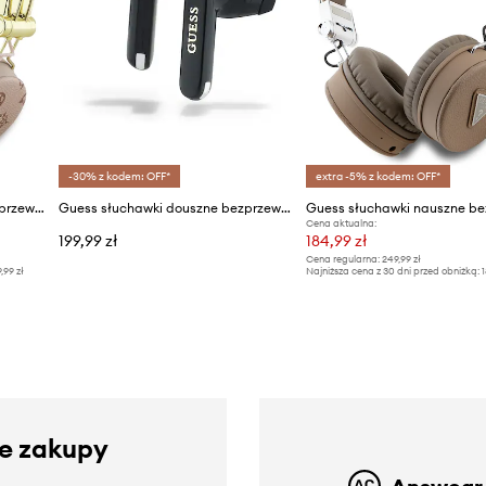
-30% z kodem: OFF*
extra -5% z kodem: OFF*
Guess słuchawki nauszne bezprzewodowe Peony Script Round Shape
Guess słuchawki douszne bezprzewodowe Elongated Metalic Printed Logo
Cena aktualna:
199,99 zł
184,99 zł
Cena regularna:
249,99 zł
9,99 zł
Najniższa cena z 30 dni przed obniżką:
1
ze zakupy