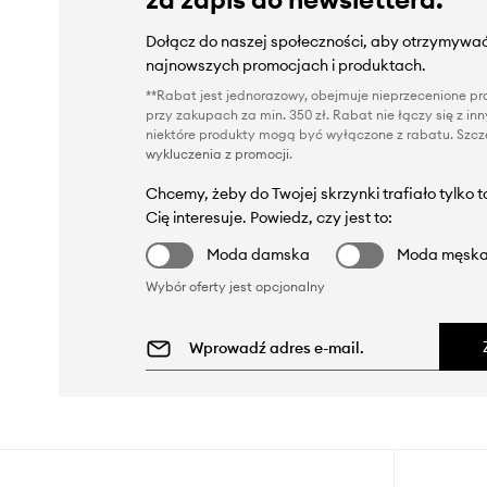
Dołącz do naszej społeczności, aby otrzymywać
najnowszych promocjach i produktach.
**Rabat jest jednorazowy, obejmuje nieprzecenione pro
przy zakupach za min. 350 zł. Rabat nie łączy się z i
niektóre produkty mogą być wyłączone z rabatu. Szcze
wykluczenia z promocji
.
Chcemy, żeby do Twojej skrzynki trafiało tylko 
Cię interesuje. Powiedz, czy jest to:
Moda damska
Moda męsk
Wybór oferty jest opcjonalny