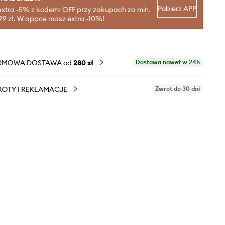
Pobierz APP
extra -5% z kodem: OFF przy zakupach za min.
99 zł. W appce masz extra -10%!
RMOWA DOSTAWA od
280 zł
Dostawa nawet w 24h
OTY I REKLAMACJE
Zwrot do 30 dni