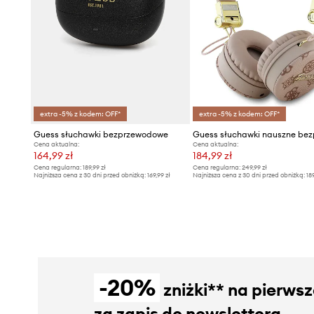
extra -5% z kodem: OFF*
extra -5% z kodem: OFF*
Guess słuchawki bezprzewodowe
Cena aktualna:
Cena aktualna:
164,99 zł
184,99 zł
Cena regularna:
189,99 zł
Cena regularna:
249,99 zł
Najniższa cena z 30 dni przed obniżką:
169,99 zł
Najniższa cena z 30 dni przed obniżką:
18
-20%
zniżki** na pierws
za zapis do newslettera.