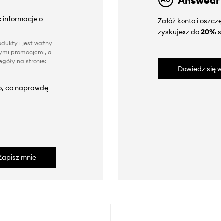
Answear
 informacje o
Załóż konto i oszc
zyskujesz do
20%
s
dukty i jest ważny
nnymi promocjami, a
góły na stronie:
Dowiedz się w
to, co naprawdę
a
Zapisz mnie