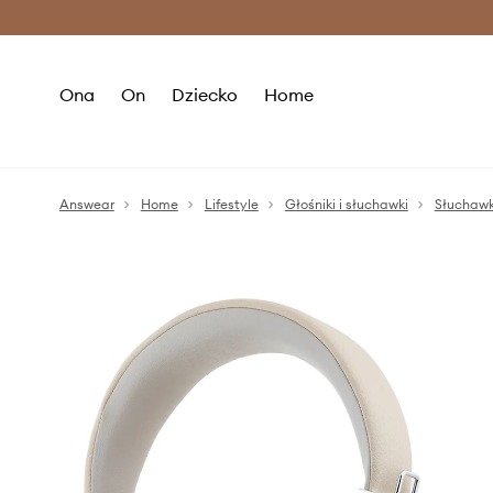
Premium Fashion Benefits >
O
Ona
On
Dziecko
Home
Answear
Home
Lifestyle
Głośniki i słuchawki
Słuchawk