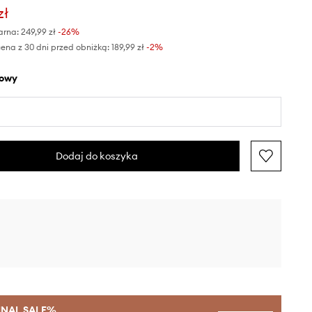
zł
arna:
249,99 zł
-26%
ena z 30 dni przed obniżką:
189,99 zł
 -2%
żowy
Dodaj do koszyka
INAL SALE%