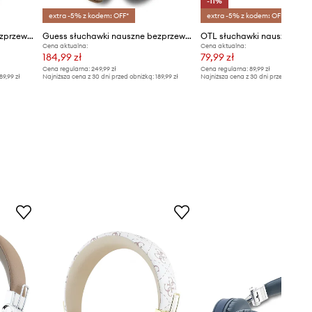
-11%
extra -5% z kodem: OFF*
extra -5% z kodem: OFF*
Guess słuchawki nauszne bezprzewodowe Peony Script Round Shape
Guess słuchawki nauszne bezprzewodowe Grained Classic Round Shape
Cena aktualna:
Cena aktualna:
184,99 zł
79,99 zł
Cena regularna:
249,99 zł
Cena regularna:
89,99 zł
89,99 zł
Najniższa cena z 30 dni przed obniżką:
189,99 zł
Najniższa cena z 30 dni przed obniżką