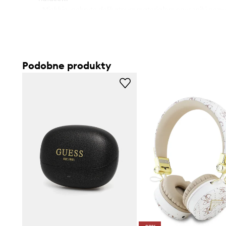
- Miękkie, pokryte delikatnym materiałem nauszniki pozwa
muzyką przez wiele godzin bez uczucia dyskomfortu.
- Najnowsza wersja Bluetooth 5.3 to obietnica szybkiej re
płynności połączenia z telefonem.
- Fukcja asystenta głosowego - nowoczesna i bardzo do
Podobne produkty
funkcja, która umożliwia korzystanie słuchawek i sterow
urządzeniem za pomocą komend głosowych bezpośredni
- Technologia ENC (Environmental Noise Cancellation) -
hałasu, jeszcze lepsze doświadczenia dźwiękowe, elimin
otoczenia i skupiając się na czystości dźwięku.
- Zasięg bluetooth: do 10 m.
- Wbudowany mikrofon do rozmów hands-free.
- Odporność na działanie wilgoci potwierdzone standard
potem i kurzem, podczas wszelkich aktywności na śwież
niesprzyjających warunkach atmosferycznych.
- Parametry techniczne: 20000 Hz, 112 db, 32 Om.
- Czas ładowania: 2 h.
- Czas działania baterii: do 32 h.
- Całość zapakowana w pudełko, może być świetnym pr
- Aby otrzymać papierową wersję instrukcji obsługi skon