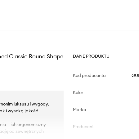
ed Classic Round Shape
DANE PRODUKTU
Kod producenta
GU
Kolor
nonim luksusu i wygody,
Marka
jak i wysoką jakość
nia – ich ergonomiczny
Producent
olację od zewnętrznych