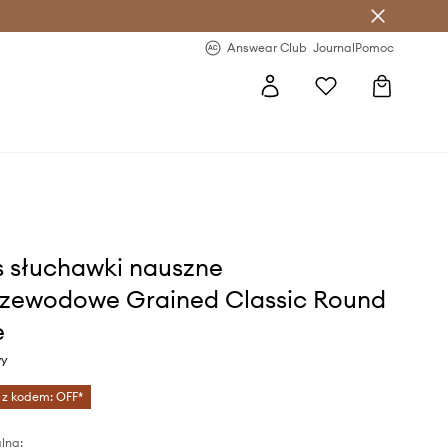
letter >
Regularne nowości >
Answear Club
Journal
Pomoc
 słuchawki nauszne
zewodowe Grained Classic Round
e
wy
 z kodem: OFF*
lna: