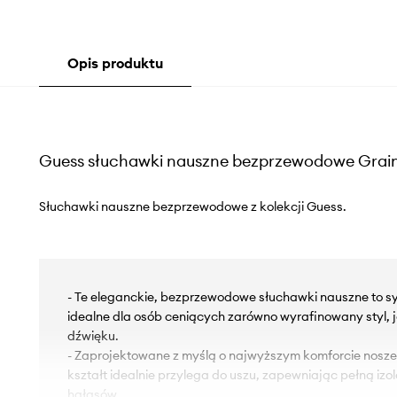
Opis produktu
Guess słuchawki nauszne bezprzewodowe Grain
Słuchawki nauszne bezprzewodowe z kolekcji Guess.
- Te eleganckie, bezprzewodowe słuchawki nauszne to sy
idealne dla osób ceniących zarówno wyrafinowany styl, 
dźwięku.
- Zaprojektowane z myślą o najwyższym komforcie nosze
kształt idealnie przylega do uszu, zapewniając pełną iz
hałasów.