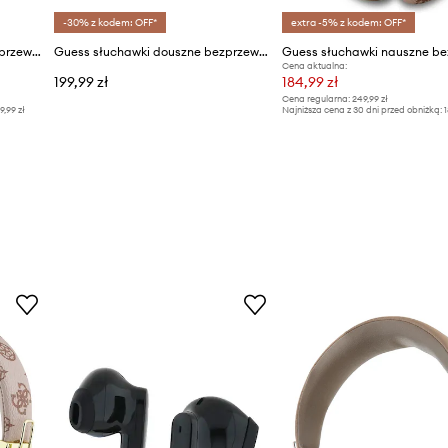
-30% z kodem: OFF*
extra -5% z kodem: OFF*
Guess słuchawki nauszne bezprzewodowe Triangle Round Shape
Guess słuchawki douszne bezprzewodowe Elongated Metalic Printed Logo
Cena aktualna:
199,99 zł
184,99 zł
Cena regularna:
249,99 zł
9,99 zł
Najniższa cena z 30 dni przed obniżką:
1