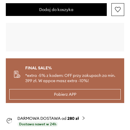
Dodaj do koszyka
FINAL SALE%
*extra -5% z kodem: OFF przy zakupach za min.
399 zł. W appce masz extra -10%!
Pobierz APP
DARMOWA DOSTAWA od
280 zł
Dostawa nawet w 24h