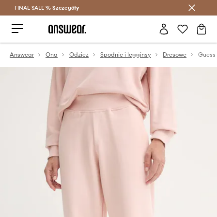
FINAL SALE %
Szczegóły
Oszczędzaj z Answear Club >
Answear
Ona
Odzież
Spodnie i legginsy
Dresowe