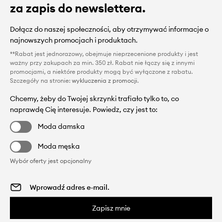
za zapis do newslettera.
Dołącz do naszej społeczności, aby otrzymywać informacje o
najnowszych promocjach i produktach.
**Rabat jest jednorazowy, obejmuje nieprzecenione produkty i jest
ważny przy zakupach za min. 350 zł. Rabat nie łączy się z innymi
promocjami, a niektóre produkty mogą być wyłączone z rabatu.
Szczegóły na stronie:
wykluczenia z promocji
.
Chcemy, żeby do Twojej skrzynki trafiało tylko to, co
naprawdę Cię interesuje. Powiedz, czy jest to:
Moda damska
Moda męska
Wybór oferty jest opcjonalny
Zapisz mnie