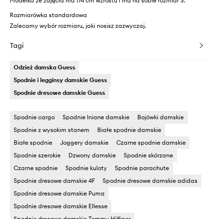
Modelka ze zdjęcia ma 174 cm wzrostu i ma na sobie rozmiar S.
Rozmiarówka standardowa
Zalecamy wybór rozmiaru, jaki nosisz zazwyczaj.
Tagi
Odzież damska Guess
Spodnie i legginsy damskie Guess
Spodnie dresowe damskie Guess
Spodnie cargo
Spodnie lniane damskie
Bojówki damskie
Spodnie z wysokim stanem
Białe spodnie damskie
Białe spodnie
Joggery damskie
Czarne spodnie damskie
Spodnie szerokie
Dzwony damskie
Spodnie skórzane
Czarne spodnie
Spodnie kuloty
Spodnie parachute
Spodnie dresowe damskie 4F
Spodnie dresowe damskie adidas
Spodnie dresowe damskie Puma
Spodnie dresowe damskie Ellesse
Spodnie dresowe damskie Tommy Hilfiger