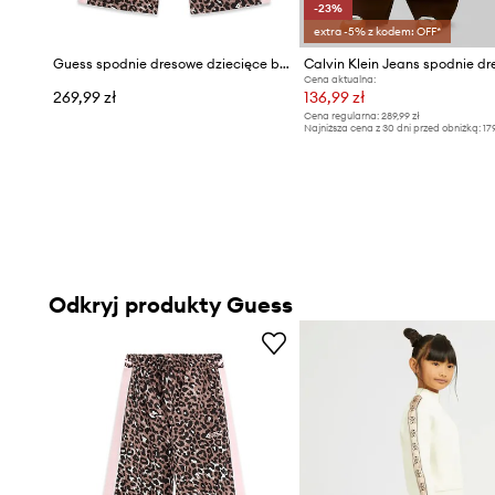
-23%
extra -5% z kodem: OFF*
Guess spodnie dresowe dziecięce bawełniane
Cena aktualna:
269,99 zł
136,99 zł
Cena regularna:
289,99 zł
Najniższa cena z 30 dni przed obniżką:
17
Odkryj produkty Guess