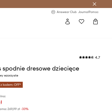
letter >
Regularne nowości >
Answear Club
Journal
Pomoc
4.7
 spodnie dresowe dziecięce
owy wzorzyste
 z kodem: OFF*
lna:
ł
arna:
269,99 zł
-33%