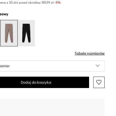
ena z 30 dni przed obniżką:
189,99 zł
 -5%
ązowy
Tabela rozmiarów
rozmiar
Dodaj do koszyka