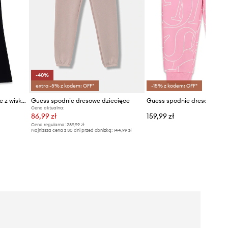
-40%
extra -5% z kodem: OFF*
-15% z kodem: OFF*
Guess spodnie flare dziecięce z wiskozą
Guess spodnie dresowe dziecięce
Cena aktualna:
86,99 zł
159,99 zł
Cena regularna:
289,99 zł
Najniższa cena z 30 dni przed obniżką:
144,99 zł