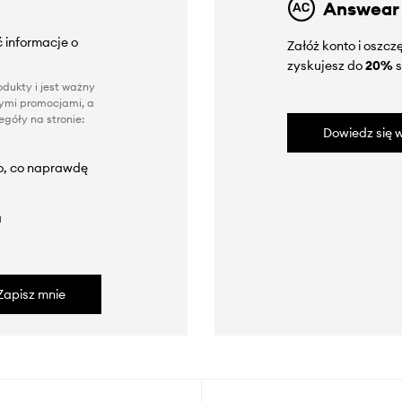
Answear
 informacje o
Załóż konto i oszc
zyskujesz do
20%
s
dukty i jest ważny
nnymi promocjami, a
góły na stronie:
Dowiedz się w
to, co naprawdę
a
Zapisz mnie