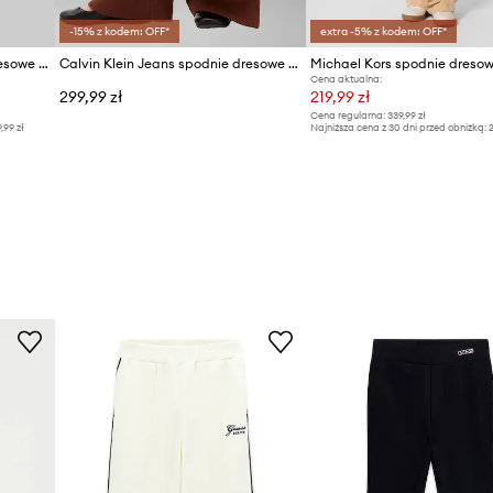
-15% z kodem: OFF*
extra -5% z kodem: OFF*
Calvin Klein Jeans spodnie dresowe bawełniane dziecięce
Calvin Klein Jeans spodnie dresowe dziecięce bawełniane
Cena aktualna:
299,99 zł
219,99 zł
Cena regularna:
339,99 zł
9,99 zł
Najniższa cena z 30 dni przed obniżką:
2