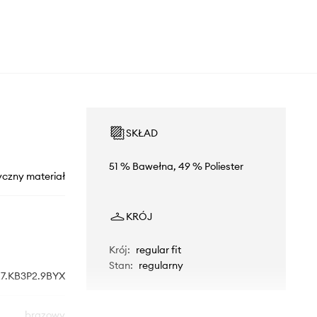
SKŁAD
51 % Bawełna, 49 % Poliester
yczny materiał
KRÓJ
Krój
:
regular fit
Stan
:
regularny
7.KB3P2.9BYX
brązowy