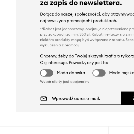
za zapis do newslettera.
Dołącz do naszej społeczności, aby otrzymywać
najnowszych promocjach i produktach.
**Rabat jest jednorazowy, obejmuje nieprzecenione pro
przy zakupach za min. 350 zł. Rabat nie łączy się z i
niektóre produkty mogą być wyłączone z rabatu. Szcze
wykluczenia z promocji
.
Chcemy, żeby do Twojej skrzynki trafiało tylko 
Cię interesuje. Powiedz, czy jest to:
Moda damska
Moda męsk
Wybór oferty jest opcjonalny