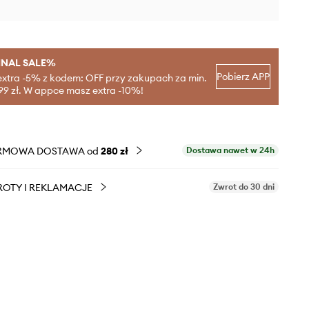
INAL SALE%
Pobierz APP
extra -5% z kodem: OFF przy zakupach za min.
99 zł. W appce masz extra -10%!
RMOWA DOSTAWA od
280 zł
Dostawa nawet w 24h
OTY I REKLAMACJE
Zwrot do 30 dni