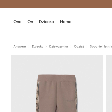
Premium Fashion Benefits >
O
Ona
On
Dziecko
Home
Answear
Dziecko
Dziewczynka
Odzież
Spodnie i leggi