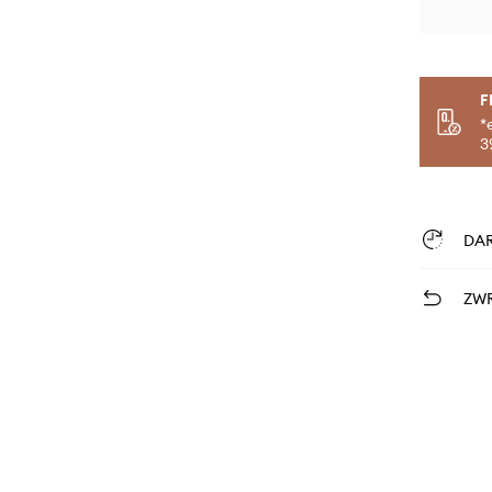
F
*
3
DA
ZWR