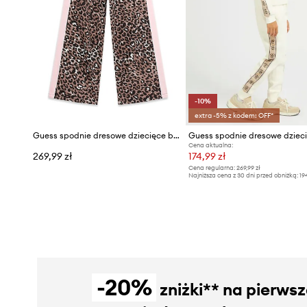
-10%
extra -5% z kodem: OFF*
Guess spodnie dresowe dziecięce bawełniane
Guess spodnie dresowe dziec
Cena aktualna:
269,99 zł
174,99 zł
Cena regularna:
269,99 zł
Najniższa cena z 30 dni przed obniżką:
19
-20%
zniżki** na pierws