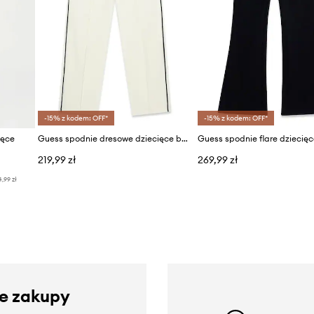
-15% z kodem: OFF*
-15% z kodem: OFF*
ięce
Guess spodnie dresowe dziecięce bawełniane
219,99 zł
269,99 zł
4,99 zł
ze zakupy