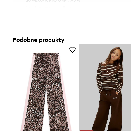
- Szerokość w biodrach: 38 cm.
- Szerokość w pasie: 30 cm.
- Wysokość stanu: 24 cm.
- Szerokość nogawki na dole: 12 cm.
- Szerokość nogawki: 21 cm.
- Długość nogawki: 84 cm.
Podobne produkty
- Wymiary podane dla wzrostu: 125/135 cm.