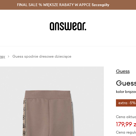
szczędzaj z Answear Club >
FINAL SALE % WIĘKSZE RABATY W APPCE
Dostawa nawet w 24h >
Szczegóły
News
nsy
Guess spodnie dresowe dziecięce
Guess
Guess
kolor brąz
extra -5%
Cena aktua
179,99 z
Cena regul