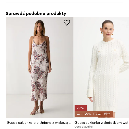
Sprawdź podobne produkty
-10%
extra -5% z kodem: OFF*
Guess sukienka bieliźniana z wiskozą AKILINA
Cena aktualna: