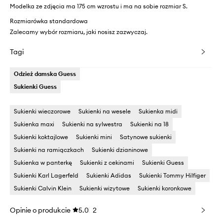
Modelka ze zdjęcia ma 175 cm wzrostu i ma na sobie rozmiar S.
Rozmiarówka standardowa
Zalecamy wybór rozmiaru, jaki nosisz zazwyczaj.
Tagi
Odzież damska Guess
Sukienki Guess
Sukienki wieczorowe
Sukienki na wesele
Sukienka midi
Sukienka maxi
Sukienki na sylwestra
Sukienki na 18
Sukienki koktajlowe
Sukienki mini
Satynowe sukienki
Sukienki na ramiączkach
Sukienki dzianinowe
Sukienka w panterkę
Sukienki z cekinami
Sukienki Guess
Sukienki Karl Lagerfeld
Sukienki Adidas
Sukienki Tommy Hilfiger
Sukienki Calvin Klein
Sukienki wizytowe
Sukienki koronkowe
Opinie o produkcie
5.0
2