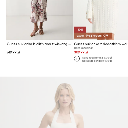
-10%
extra -5% z kodem: OFF*
Guess sukienka bieliźniana z wiskozą AKILINA
Cena aktualna:
619,99 zł
309,99 zł
Cena regularna:
669,99 zł
Najniższa cena:
344,99 zł