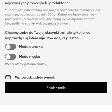
najnowszych promocjach i produktach.
**Rabat jest jednorazowy, obejmuje nieprzecenione produkty i jest
ważny przy zakupach za min. 350 zł. Rabat nie łączy się z innymi
promocjami, a niektóre produkty mogą być wyłączone z rabatu.
Szczegóły na stronie:
wykluczenia z promocji
.
Chcemy, żeby do Twojej skrzynki trafiało tylko to, co
naprawdę Cię interesuje. Powiedz, czy jest to:
Moda damska
Moda męska
Wybór oferty jest opcjonalny
Zapisz mnie