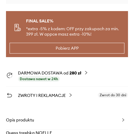
FINAL SALE%
*extra -5% z kodem: OFF przy zakupach za min.
399 zł. W appce masz extra -10%!
Pobierz APP
DARMOWA DOSTAWA od
280 zł
Dostawa nawet w 24h
ZWROTY I REKLAMACJE
Zwrot do 30 dni
Opis produktu
Guess torebka NOELLE