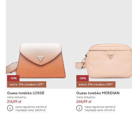
-10%
-10%
extra -5% z kodem: OFF*
extra -5% z kodem: OFF*
Guess torebka LOSSIE
Guess torebka MERIDIAN
Cena aktualna:
Cena aktualna:
214,99 zł
244,99 zł
Cena regularna:
649,99 zł
Cena regularna:
569,99 zł
Najniższa cena:
239,99 zł
Najniższa cena:
274,99 zł