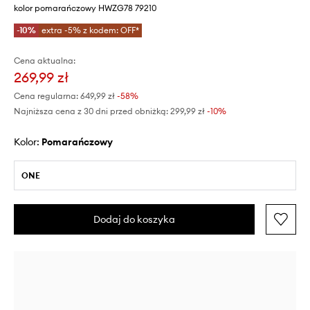
kolor pomarańczowy HWZG78 79210
-10%
extra -5% z kodem: OFF*
Cena aktualna:
269,99 zł
Cena regularna:
649,99 zł
-58%
Najniższa cena z 30 dni przed obniżką:
299,99 zł
 -10%
Kolor:
pomarańczowy
ONE
Dodaj do koszyka