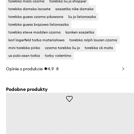
torebka mala czarna
torebka liu jo shopper
torebka damska lacoste
saszetka nike damska
torebka guess czarna pikowana
liu jo listonoszka
torebka guess brązowa listonoszka
torebka steve madden czarna
kanken saszetka
karl lagerfeld torba materiałowa
torebka ralph lauren czarna
mini torebka pinko
czarna torebka liu jo
torebka ck mała
us polo assn torba
torby valentino
Opinie o produkcie
4.9
8
Podobne produkty