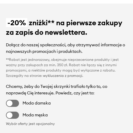
-20%
zniżki** na pierwsze zakupy
za zapis do newslettera.
Dołącz do naszej społeczności, aby otrzymywać informacje o
najnowszych promocjach i produktach.
**Rabat jest jednorazowy, obejmuje nieprzecenione produkty i jest
ważny przy zakupach za min. 350 zł. Rabat nie łączy się z innymi
promocjami, a niektóre produkty mogą być wyłączone z rabatu.
Szczegóły na stronie:
wykluczenia z promocji
.
Chcemy, żeby do Twojej skrzynki trafiało tylko to, co
naprawdę Cię interesuje. Powiedz, czy jest to:
Moda damska
Moda męska
Wybór oferty jest opcjonalny