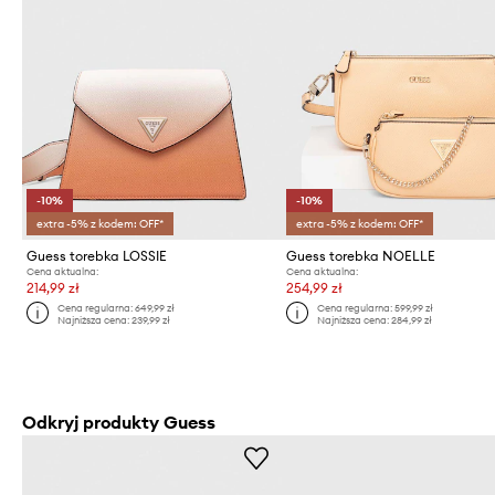
-10%
-10%
extra -5% z kodem: OFF*
extra -5% z kodem: OFF*
Guess torebka LOSSIE
Guess torebka NOELLE
Cena aktualna:
Cena aktualna:
214,99 zł
254,99 zł
Cena regularna:
649,99 zł
Cena regularna:
599,99 zł
Najniższa cena:
239,99 zł
Najniższa cena:
284,99 zł
Odkryj produkty Guess