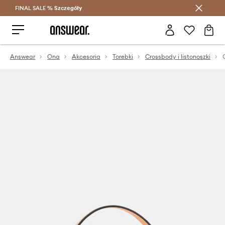
FINAL SALE %
Szczegóły
Oszczędzaj z Answear Club >
Answear
Ona
Akcesoria
Torebki
Crossbody i listonoszki