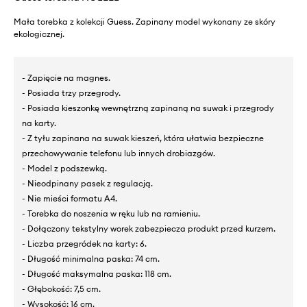
Mała torebka z kolekcji Guess. Zapinany model wykonany ze skóry
ekologicznej.
- Zapięcie na magnes.
- Posiada trzy przegrody.
- Posiada kieszonkę wewnętrzną zapinaną na suwak i przegrody
na karty.
- Z tyłu zapinana na suwak kieszeń, która ułatwia bezpieczne
przechowywanie telefonu lub innych drobiazgów.
- Model z podszewką.
- Nieodpinany pasek z regulacją.
- Nie mieści formatu A4.
- Torebka do noszenia w ręku lub na ramieniu.
- Dołączony tekstylny worek zabezpiecza produkt przed kurzem.
- Liczba przegródek na karty: 6.
- Długość minimalna paska: 74 cm.
- Długość maksymalna paska: 118 cm.
- Głębokość: 7,5 cm.
- Wysokość: 16 cm.