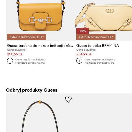
-10%
extra -5% z kodem: OFF*
extra -5% z kodem: OFF*
Guess torebka damska z imitacji skóry JANIE
Guess torebka BRAMINA
Cena aktualna:
Cena aktualna:
350,99 zł
254,99 zł
Cena regularna:
589,99 zł
Cena regularna:
599,99 zł
Najniższa cena:
379,99 zł
Najniższa cena:
284,99 zł
Odkryj produkty Guess