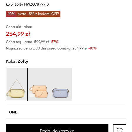
kolor żółty HWZG78 79710
-10%
extra -5% z kodem: OFF*
Cena aktualna:
254,99 zł
Cena regularna:
599,99 zł
-57%
Najniższa cena z 30 dni przed obniżką:
284,99 zł
 -10%
Kolor:
żółty
ONE
Dodaj do koszyka