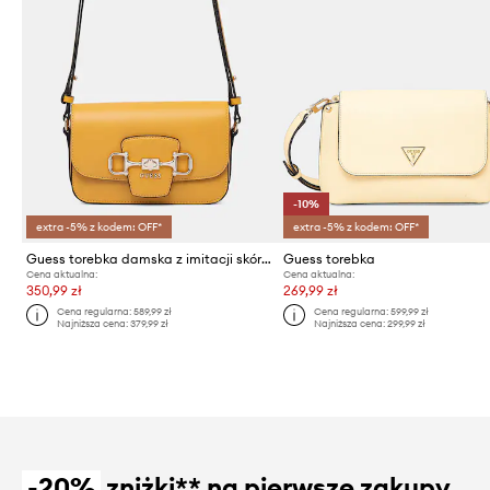
-10%
extra -5% z kodem: OFF*
extra -5% z kodem: OFF*
Guess torebka damska z imitacji skóry JANIE
Guess torebka
Cena aktualna:
Cena aktualna:
350,99 zł
269,99 zł
Cena regularna:
589,99 zł
Cena regularna:
599,99 zł
Najniższa cena:
379,99 zł
Najniższa cena:
299,99 zł
-20%
zniżki** na pierwsze zakupy