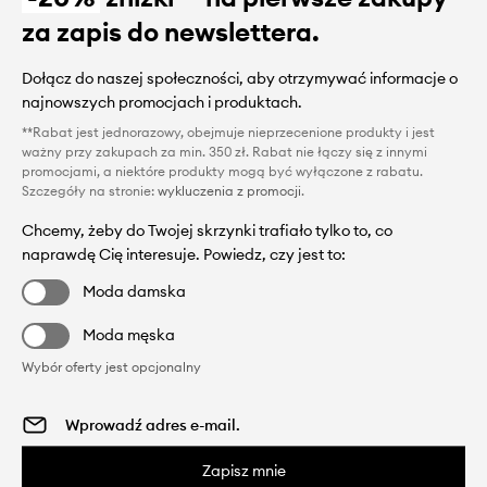
za zapis do newslettera.
Dołącz do naszej społeczności, aby otrzymywać informacje o
najnowszych promocjach i produktach.
**Rabat jest jednorazowy, obejmuje nieprzecenione produkty i jest
ważny przy zakupach za min. 350 zł. Rabat nie łączy się z innymi
promocjami, a niektóre produkty mogą być wyłączone z rabatu.
Szczegóły na stronie:
wykluczenia z promocji
.
Chcemy, żeby do Twojej skrzynki trafiało tylko to, co
naprawdę Cię interesuje. Powiedz, czy jest to:
Moda damska
Moda męska
Wybór oferty jest opcjonalny
Zapisz mnie