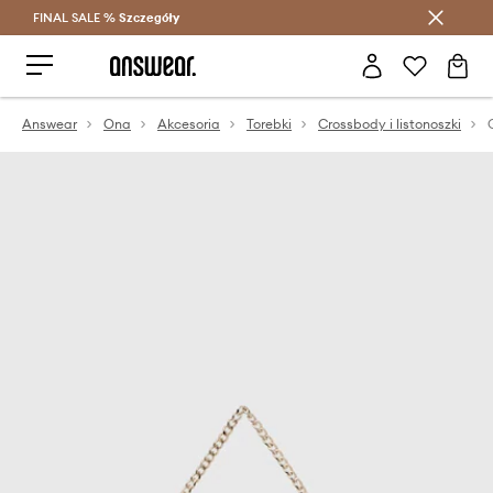
FINAL SALE %
Szczegóły
Oszczędzaj z Answear Club >
Answear
Ona
Akcesoria
Torebki
Crossbody i listonoszki