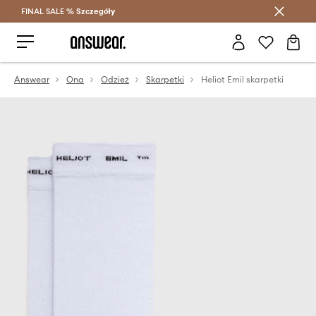
FINAL SALE %
Szczegóły
Oszczędzaj z Answear Club >
Answear
Ona
Odzież
Skarpetki
Heliot Emil skarpetki