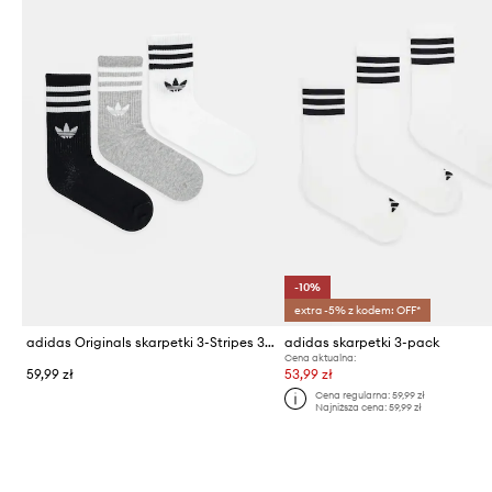
-10%
extra -5% z kodem: OFF*
adidas Originals skarpetki 3-Stripes 3-pack
adidas skarpetki 3-pack
Cena aktualna:
59,99 zł
53,99 zł
Cena regularna:
59,99 zł
Najniższa cena:
59,99 zł