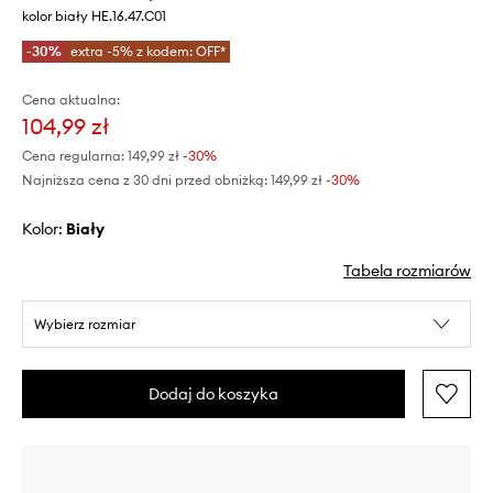
kolor biały HE.16.47.C01
-30%
extra -5% z kodem: OFF*
Cena aktualna:
104,99 zł
Cena regularna:
149,99 zł
-30%
Najniższa cena z 30 dni przed obniżką:
149,99 zł
 -30%
Kolor:
biały
Tabela rozmiarów
Wybierz rozmiar
Dodaj do koszyka