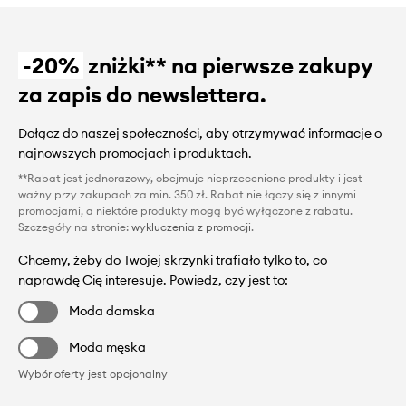
-20%
zniżki** na pierwsze zakupy
za zapis do newslettera.
Dołącz do naszej społeczności, aby otrzymywać informacje o
najnowszych promocjach i produktach.
**Rabat jest jednorazowy, obejmuje nieprzecenione produkty i jest
ważny przy zakupach za min. 350 zł. Rabat nie łączy się z innymi
promocjami, a niektóre produkty mogą być wyłączone z rabatu.
Szczegóły na stronie:
wykluczenia z promocji
.
Chcemy, żeby do Twojej skrzynki trafiało tylko to, co
naprawdę Cię interesuje. Powiedz, czy jest to:
Moda damska
Moda męska
Wybór oferty jest opcjonalny