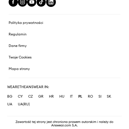
Polityka prywatności
Regulamin
Dane firmy
Twoje Cookies
Mapa strony
WEARETHEANSWEAR IN:
BG
CY
CZ
GR
HR
HU
IT
PL
RO
SI
SK
UA
UA(RU)
Zawartość tej strony jest chroniona prawem autorskim i należy do
Answear.com S.A.