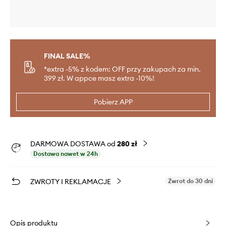
FINAL SALE%
*extra -5% z kodem: OFF przy zakupach za min.
399 zł. W appce masz extra -10%!
Pobierz APP
DARMOWA DOSTAWA od
280 zł
Dostawa nawet w 24h
ZWROTY I REKLAMACJE
Zwrot do 30 dni
Opis produktu