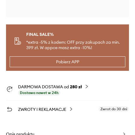
FINAL SALE%
*extra -5% z kodem: OFF przy zakupach za min.
399 zł. W appce masz extra -10%!
Pobierz APP
DARMOWA DOSTAWA od
280 zł
Dostawa nawet w 24h
ZWROTY I REKLAMACJE
Zwrot do 30 dni
Opis produktu