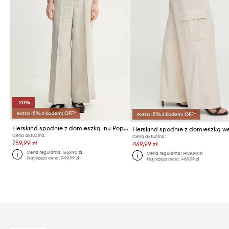
-20%
extra -5% z kodem: OFF*
extra -5% z kodem: OFF*
Herskind spodnie z domieszką lnu Poppy
Cena aktualna:
Cena aktualna:
759,99 zł
469,99 zł
Cena regularna:
1669,90 zł
Cena regularna:
1439,90 zł
Najniższa cena:
949,99 zł
Najniższa cena:
489,99 zł