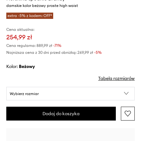
damskie kolor beżowy proste high waist
extra -5% z kodem: OFF*
Cena aktualna:
254,99 zł
Cena regularna:
889,99 zł
-71%
Najniższa cena z 30 dni przed obniżką:
269,99 zł
 -5%
Kolor:
beżowy
Tabela rozmiarów
Wybierz rozmiar
Dodaj do koszyka