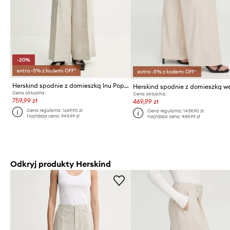
-20%
extra -5% z kodem: OFF*
extra -5% z kodem: OFF*
Herskind spodnie z domieszką lnu Poppy
Cena aktualna:
Cena aktualna:
759,99 zł
469,99 zł
Cena regularna:
1669,90 zł
Cena regularna:
1439,90 zł
Najniższa cena:
949,99 zł
Najniższa cena:
489,99 zł
Odkryj produkty Herskind