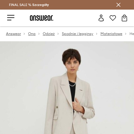
FINAL SALE %
Szczegóły
Oszczędzaj z Answear Club >
Answear
Ona
Odzież
Spodnie i legginsy
Materiałowe
He