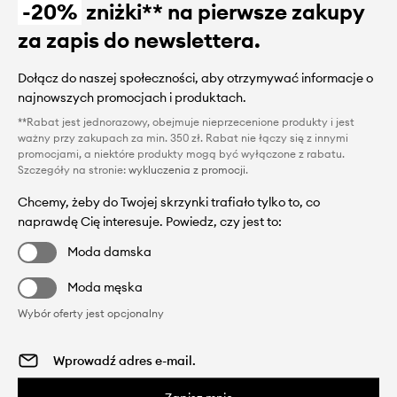
-20%
zniżki** na pierwsze zakupy
za zapis do newslettera.
Dołącz do naszej społeczności, aby otrzymywać informacje o
najnowszych promocjach i produktach.
**Rabat jest jednorazowy, obejmuje nieprzecenione produkty i jest
ważny przy zakupach za min. 350 zł. Rabat nie łączy się z innymi
promocjami, a niektóre produkty mogą być wyłączone z rabatu.
Szczegóły na stronie:
wykluczenia z promocji
.
Chcemy, żeby do Twojej skrzynki trafiało tylko to, co
naprawdę Cię interesuje. Powiedz, czy jest to:
Moda damska
Moda męska
Wybór oferty jest opcjonalny