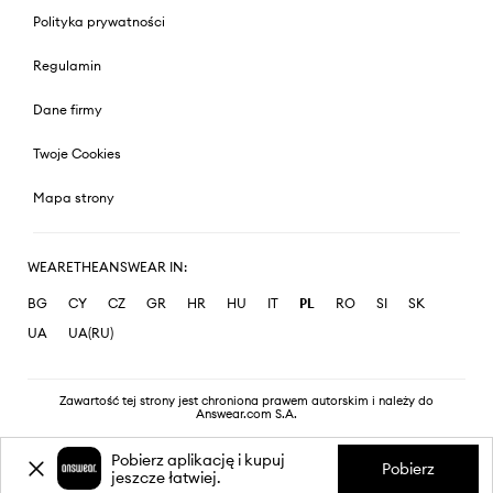
Polityka prywatności
Regulamin
Dane firmy
Twoje Cookies
Mapa strony
WEARETHEANSWEAR IN:
BG
CY
CZ
GR
HR
HU
IT
PL
RO
SI
SK
UA
UA(RU)
Zawartość tej strony jest chroniona prawem autorskim i należy do
Answear.com S.A.
Pobierz aplikację i kupuj
Pobierz
jeszcze łatwiej.