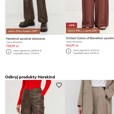
-29%
extra -5% z kodem: OFF*
extra -5% z kodem: OFF*
Herskind spodnie skórzane
Cena aktualna:
Cena aktualna:
154,99 zł
739,99 zł
Cena regularna:
219,99 zł
Cena regularna:
2599,90 zł
Najniższa cena:
219,99 zł
Najniższa cena:
779,99 zł
Odkryj produkty Herskind