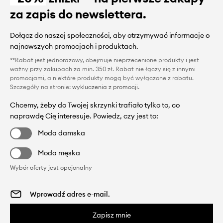
za zapis do newslettera.
Dołącz do naszej społeczności, aby otrzymywać informacje o
najnowszych promocjach i produktach.
**Rabat jest jednorazowy, obejmuje nieprzecenione produkty i jest
ważny przy zakupach za min. 350 zł. Rabat nie łączy się z innymi
promocjami, a niektóre produkty mogą być wyłączone z rabatu.
Szczegóły na stronie:
wykluczenia z promocji
.
Chcemy, żeby do Twojej skrzynki trafiało tylko to, co
naprawdę Cię interesuje. Powiedz, czy jest to:
Moda damska
Moda męska
Wybór oferty jest opcjonalny
Zapisz mnie