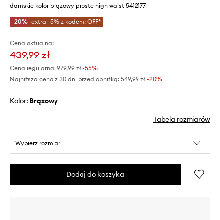
damskie kolor brązowy proste high waist 5412177
-20%
extra -5% z kodem: OFF*
Cena aktualna:
439,99 zł
Cena regularna:
979,99 zł
-55%
Najniższa cena z 30 dni przed obniżką:
549,99 zł
 -20%
Kolor:
brązowy
Tabela rozmiarów
Wybierz rozmiar
Dodaj do koszyka