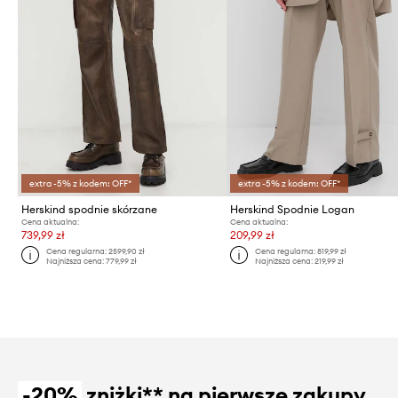
extra -5% z kodem: OFF*
extra -5% z kodem: OFF*
Herskind spodnie skórzane
Herskind Spodnie Logan
Cena aktualna:
Cena aktualna:
739,99 zł
209,99 zł
Cena regularna:
2599,90 zł
Cena regularna:
819,99 zł
Najniższa cena:
779,99 zł
Najniższa cena:
219,99 zł
-20%
zniżki** na pierwsze zakupy