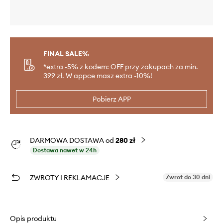
FINAL SALE%
*extra -5% z kodem: OFF przy zakupach za min.
399 zł. W appce masz extra -10%!
Pobierz APP
DARMOWA DOSTAWA od
280 zł
Dostawa nawet w 24h
ZWROTY I REKLAMACJE
Zwrot do 30 dni
Opis produktu