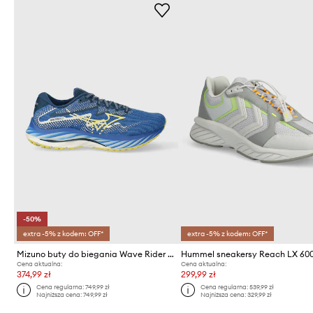
-50%
extra -5% z kodem: OFF*
extra -5% z kodem: OFF*
Mizuno buty do biegania Wave Rider 27
Hummel sneakersy Reach LX 60
Cena aktualna:
Cena aktualna:
374,99 zł
299,99 zł
Cena regularna:
749,99 zł
Cena regularna:
539,99 zł
Najniższa cena:
749,99 zł
Najniższa cena:
329,99 zł