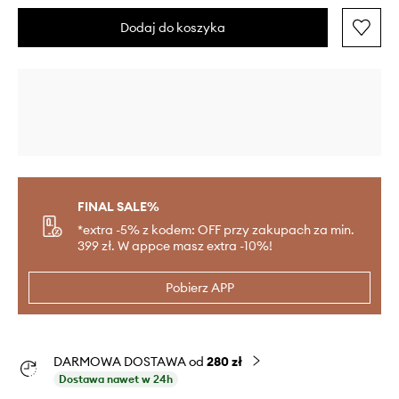
Dodaj do koszyka
FINAL SALE%
*extra -5% z kodem: OFF przy zakupach za min.
399 zł. W appce masz extra -10%!
Pobierz APP
DARMOWA DOSTAWA od
280 zł
Dostawa nawet w 24h