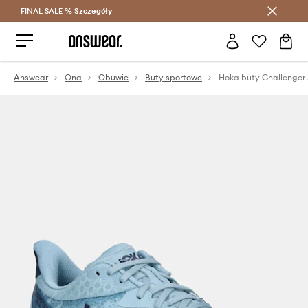
FINAL SALE %
Szczegóły
Oszczędzaj z Answear Club >
Answear
Ona
Obuwie
Buty sportowe
Hoka buty Challenger