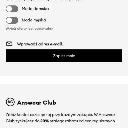
Moda damska
Moda męska
Wybór oferty jest opcjonalny
Zapisz mnie
Answear Club
Załóż konto i oszczędzaj przy każdym zakupie. W Answear
Club zyskujesz do
20%
stałego rabatu od cen regularnych.