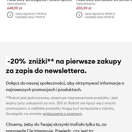
Cena aktualna:
Cena aktualna:
649,99 zł
655,99 zł
Cena regularna:
799,99 zł
Cena regularna:
819,99 zł
Najniższa cena:
719,99 zł
Najniższa cena:
819,99 zł
-20%
zniżki** na pierwsze zakupy
za zapis do newslettera.
Dołącz do naszej społeczności, aby otrzymywać informacje o
najnowszych promocjach i produktach.
**Rabat jest jednorazowy, obejmuje nieprzecenione produkty i jest
ważny przy zakupach za min. 350 zł. Rabat nie łączy się z innymi
promocjami, a niektóre produkty mogą być wyłączone z rabatu.
Szczegóły na stronie:
wykluczenia z promocji
.
Chcemy, żeby do Twojej skrzynki trafiało tylko to, co
naprawdę Cię interesuje. Powiedz, czy jest to: