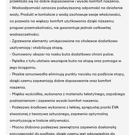
przekłada się na dobre dopasowanie i wysoki komfort noszenia.
- Wodoodporność oznacza podwyższoną odporność na działanie
wody. Produkt w kontakcie z wodą zachowuje swoje właściwości,
co pozwala na większy komfort użytkowania dzięki niższemu
progowi przemakalności, nie gwarantuje jednak całkowitej
wodoszczelności.
- Zgrzewane elementy umiejscowione na cholewce dodatkowo
usztywniają i stabilizują stopę.
- Gumowany obszar na nosku buta dodatkowo chroni palce.
- Pętelka z tyłu ułatwia wsunięcie buta na stopę oraz pomaga w
jego ściąganiu.
- Płaskie sznurowadła eliminują punkty nacisku na podbicie stopy,
dzięki czemu zapewniają dobre dopasowanie oraz komfort
noszenia.
- Miękka wyściółka, wykonana z materiału tekstylnego, zapobiega
podrażnieniom i zapewnia wysoki komfort noszenia.
- Podeszwa środkowa wykonana z lekkiej, sprężystej pianki EVA
stworzonej z tworzywa sztucznego, zapewnia optymalną
amortyzację w trakcie aktywności.
- Mocno żłobiona podeszwa zewnętrzna zapewnia doskonałą
przyczepność do podłoża, dzięki czemu jest odpowiednia do