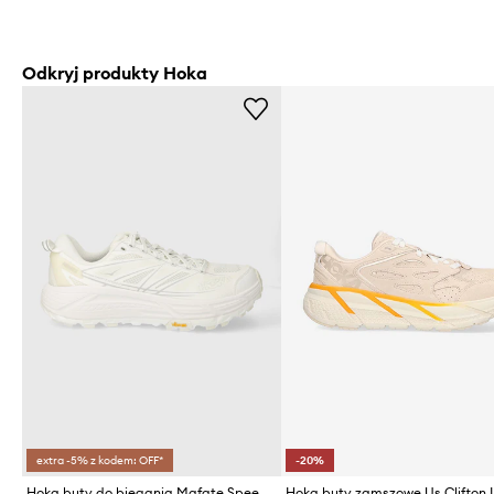
Odkryj produkty Hoka
extra -5% z kodem: OFF*
-20%
Hoka buty do biegania Mafate Speed 2
Hoka buty zamszowe Us Clifton 