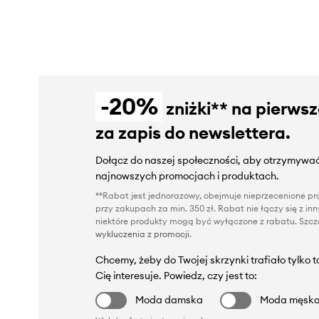
-20%
zniżki** na pierws
za zapis do newslettera.
Dołącz do naszej społeczności, aby otrzymywać
najnowszych promocjach i produktach.
**Rabat jest jednorazowy, obejmuje nieprzecenione pro
przy zakupach za min. 350 zł. Rabat nie łączy się z i
niektóre produkty mogą być wyłączone z rabatu. Szcze
wykluczenia z promocji
.
Chcemy, żeby do Twojej skrzynki trafiało tylko 
Cię interesuje. Powiedz, czy jest to:
Moda damska
Moda męsk