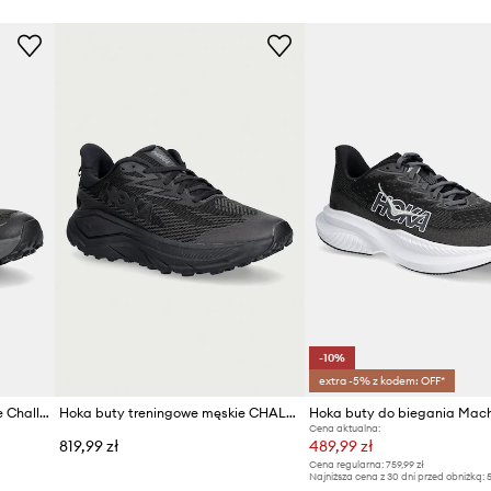
-10%
extra -5% z kodem: OFF*
Hoka buty do biegania męskie Challenger 8
Hoka buty treningowe męskie CHALLENGER 8 GTX
Hoka buty do biegania Mach
Cena aktualna:
819,99 zł
489,99 zł
Cena regularna:
759,99 zł
Najniższa cena z 30 dni przed obniżką:
5