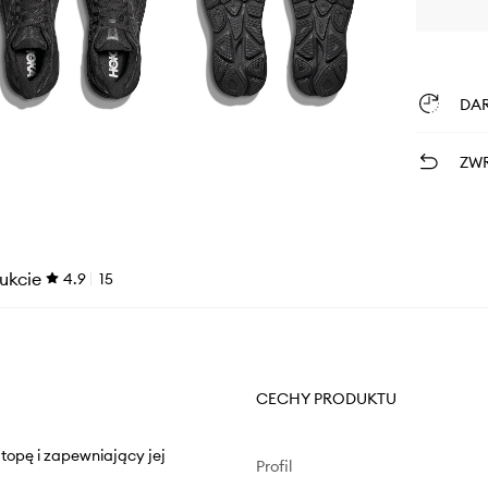
DA
ZWR
ukcie
4.9
15
CECHY PRODUKTU
stopę i zapewniający jej
Profil