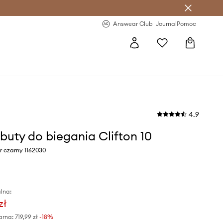
letter >
Regularne nowości >
Answear Club
Journal
Pomoc
4.9
buty do biegania Clifton 10
r czarny 1162030
lna:
zł
arna:
719,99 zł
-18%