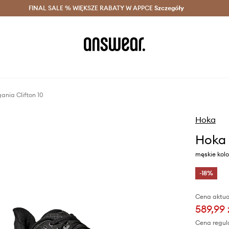
szczędzaj z Answear Club >
FINAL SALE % WIĘKSZE RABATY W APPCE
Dostawa nawet w 24h >
Szczegóły
News
ania Clifton 10
Hoka
Hoka 
męskie kolo
-18%
Cena aktua
589,99 
Cena regul