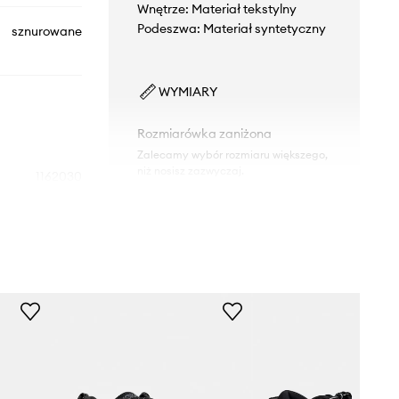
Wnętrze: Materiał tekstylny
Podeszwa: Materiał syntetyczny
sznurowane
WYMIARY
Rozmiarówka zaniżona
Zalecamy wybór rozmiaru większego,
niż nosisz zazwyczaj.
1162030
Tabela rozmiarów
BBLC
czarny
Hoka