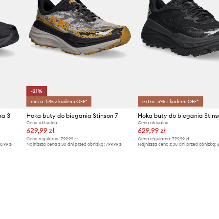
stabilne osadzenie stopy
ID Produktu
ki biegu. Dzięki tej
 jest w niej zagłębiona, co
dba o dobrą przyczepność.
-21%
extra -5% z kodem: OFF*
extra -5% z kodem: OFF*
na 3
Hoka buty do biegania Stinson 7
Hoka buty do biegania Stins
Cena aktualna:
Cena aktualna:
629,99 zł
629,99 zł
Cena regularna:
799,99 zł
Cena regularna:
799,99 zł
8,99 zł
Najniższa cena z 30 dni przed obniżką:
799,99 zł
Najniższa cena z 30 dni przed obniżką:
6