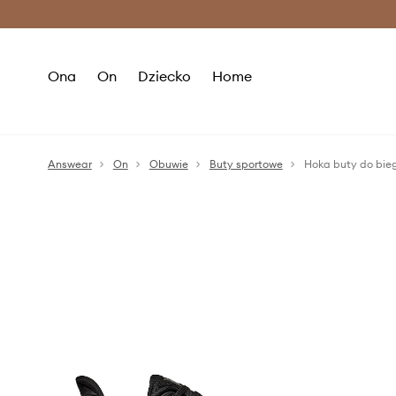
Premium Fashion Benefits >
O
Ona
On
Dziecko
Home
Answear
On
Obuwie
Buty sportowe
Hoka buty do bieg