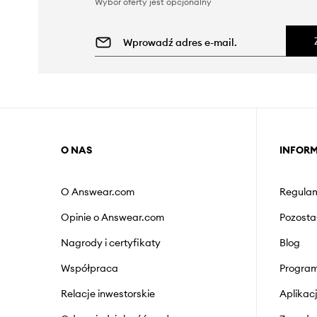
Wybór oferty jest opcjonalny
O NAS
INFOR
O Answear.com
Regulam
Opinie o Answear.com
Pozosta
Nagrody i certyfikaty
Blog
Współpraca
Program
Relacje inwestorskie
Aplika