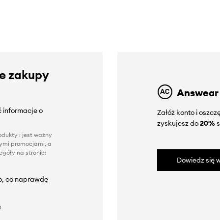
ze zakupy
Answear
 informacje o
Załóż konto i oszc
zyskujesz do
20%
s
dukty i jest ważny
nnymi promocjami, a
góły na stronie:
Dowiedz się w
to, co naprawdę
a