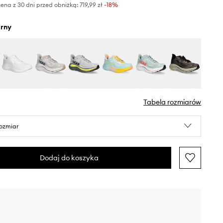
ena z 30 dni przed obniżką:
719,99 zł
 -18%
arny
Tabela rozmiarów
rozmiar
Dodaj do koszyka