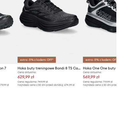
extra -5% z kodem: OFF*
extra -5% z kodem: OFF*
on 7
Hoka buty treningowe Bondi 8 TS Caged
Hoka One One buty BONDI
Cena aktualna:
Cena aktualna:
629,99 zł
569,99 zł
Cena regularna:
749,99 zł
Cena regularna:
719,99 zł
79,99 zł
Najniższa cena z 30 dni przed obniżką:
674,99 zł
Najniższa cena z 30 dni przed obniżką