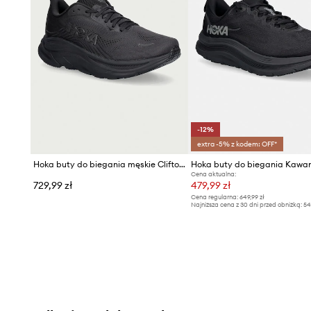
- ACTIVE FOOT FRAME jest rozwiązaniem zapewniającym 
w bucie, niezależnie od jej kształtu i szerokości oraz techni
tehcnologii stopa zamiast leżeć na powierzchni podeszwy,
zwiększa stabilizację podczas biegu.
- Gumowa, żłobiona podeszwa zewnętrzna jest trwała i 
- Wysokość dropu: 8 mm.
-12%
extra -5% z kodem: OFF*
Hoka buty do biegania męskie Clifton 11
Hoka buty do biegania Kawa
Cena aktualna:
729,99 zł
479,99 zł
Cena regularna:
649,99 zł
Najniższa cena z 30 dni przed obniżką:
54