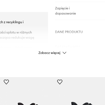
Zapięcie i
dopasowanie
 z recyklingu i
DANE PRODUKTU
ości splotu w różnych
nacząco redukuje wagę
Kod producenta
ie stopy, dzięki czemu
Zobacz więcej
utrzymanie obuwia w
Kolor producenta
nki EVA stworzonej z
Kolor
w trakcie aktywności.
wy, charakteryzujący się
worzy to unikalny efekt
Marka
e biegu, tym samym
na zwiększenie
Producent
zeństwo po zmroku.