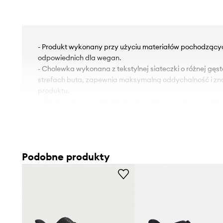
- Produkt wykonany przy użyciu materiałów pochodzących
odpowiednich dla wegan.
- Cholewka wykonana z tekstylnej siateczki o różnej gęst
strefach buta, zapewnia maksymalną oddychalność i z
produktu.
- Płaskie sznurowadła eliminują punkty nacisku na podbic
zapewniają dobre dopasowanie oraz komfort noszenia.
- Tekstylne wnętrze jest komfortowe dla stopy i ułatwia 
czystości.
- Podeszwa środkowa wykonana z lekkiej, sprężystej pia
Podobne produkty
tworzywa sztucznego, zapewnia optymalną amortyzację 
- META-ROCKER to specjalny układ geometrii śródpodesz
niewielką różnicą w obszarze pomiędzy piętą a palcami. T
podparcia, ułatwiając poprawne stawianie stóp w czasi
wspierając jego odpowiednią technikę co przekłada się 
efektywności biegu.
- Elementy odblaskowe zwiększają widoczność i bezpiec