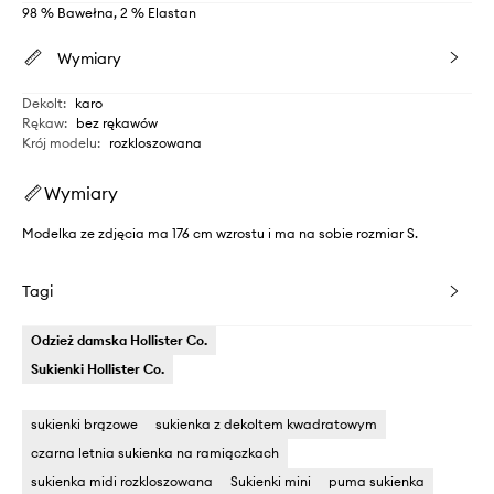
98 % Bawełna, 2 % Elastan
Wymiary
Dekolt
:
karo
Rękaw
:
bez rękawów
Krój modelu
:
rozkloszowana
Wymiary
Modelka ze zdjęcia ma 176 cm wzrostu i ma na sobie rozmiar S.
Tagi
Odzież damska Hollister Co.
Sukienki Hollister Co.
sukienki brązowe
sukienka z dekoltem kwadratowym
czarna letnia sukienka na ramiączkach
sukienka midi rozkloszowana
Sukienki mini
puma sukienka