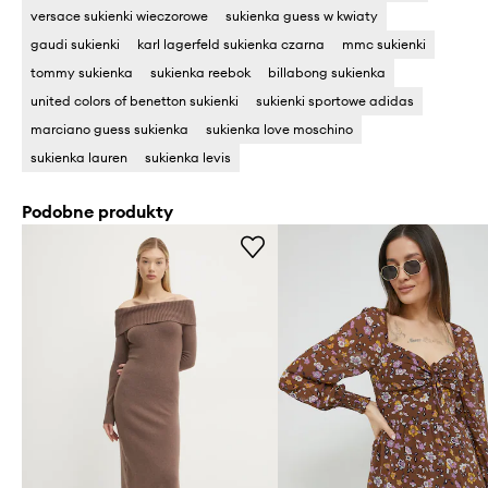
versace sukienki wieczorowe
sukienka guess w kwiaty
gaudi sukienki
karl lagerfeld sukienka czarna
mmc sukienki
tommy sukienka
sukienka reebok
billabong sukienka
united colors of benetton sukienki
sukienki sportowe adidas
marciano guess sukienka
sukienka love moschino
sukienka lauren
sukienka levis
Podobne produkty