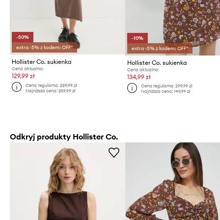
-50%
-10%
extra -5% z kodem: OFF*
extra -5% z kodem: OFF*
Hollister Co. sukienka
Hollister Co. sukienka
Cena aktualna:
Cena aktualna:
129,99 zł
134,99 zł
Cena regularna:
259,99 zł
Cena regularna:
299,99 zł
Najniższa cena:
259,99 zł
Najniższa cena:
149,99 zł
Odkryj produkty Hollister Co.