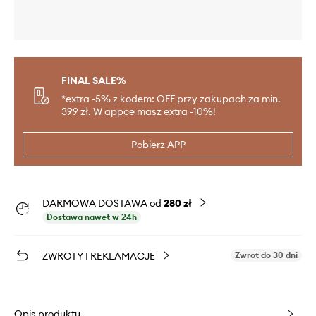
FINAL SALE%
*extra -5% z kodem: OFF przy zakupach za min.
399 zł. W appce masz extra -10%!
Pobierz APP
DARMOWA DOSTAWA od
280 zł
Dostawa nawet w 24h
ZWROTY I REKLAMACJE
Zwrot do 30 dni
Opis produktu