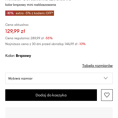
kolor brązowy mini rozkloszowana
-10%
extra -5% z kodem: OFF*
Cena aktualna:
129,99 zł
Cena regularna:
289,99 zł
-55%
Najniższa cena z 30 dni przed obniżką:
144,99 zł
 -10%
Kolor:
brązowy
Tabela rozmiarów
Wybierz rozmiar
Dodaj do koszyka