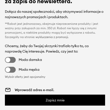
za zapis do newslettera.
Dołącz do naszej społeczności, aby otrzymywać informacje o
najnowszych promocjach i produktach.
**Rabat jest jednorazowy, obejmuje nieprzecenione produkty i jest
ważny przy zakupach za min. 350 zł. Rabat nie łączy się z innymi
promocjami, a niektóre produkty mogą być wyłączone z rabatu.
Szczegóły na stronie:
wykluczenia z promocji
.
Chcemy, żeby do Twojej skrzynki trafiało tylko to, co
naprawdę Cię interesuje. Powiedz, czy jest to:
Moda damska
Moda męska
Wybór oferty jest opcjonalny
Zapisz mnie