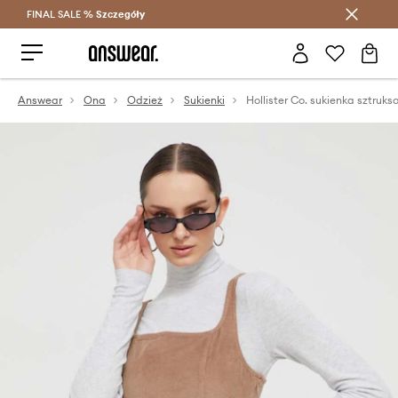
FINAL SALE %
Szczegóły
Oszczędzaj z Answear Club >
Answear
Ona
Odzież
Sukienki
Hollister Co. sukienka sztruk