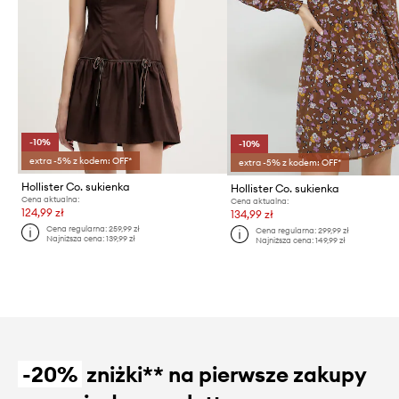
-10%
-10%
extra -5% z kodem: OFF*
extra -5% z kodem: OFF*
Hollister Co. sukienka
Hollister Co. sukienka
Cena aktualna:
Cena aktualna:
124,99 zł
134,99 zł
Cena regularna:
259,99 zł
Cena regularna:
299,99 zł
Najniższa cena:
139,99 zł
Najniższa cena:
149,99 zł
-20%
zniżki** na pierwsze zakupy