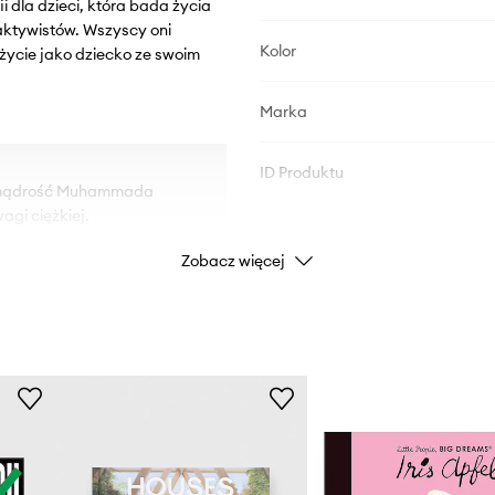
ii dla dzieci, która bada życia
aktywistów. Wszyscy oni
Kolor
 życie jako dziecko ze swoim
Marka
ID Produktu
raz mądrość Muhammada
agi ciężkiej.
Zobacz więcej