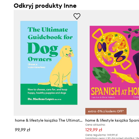
Odkryj produkty Inne
extra -5% z kodem: OFF*
home & lifestyle książka The Ultimate Guidebook for Dog Owners by Marlena Lopez, English
Cena aktualna:
99,99 zł
129,99 zł
Cena regularna:
149,99 zł
Najniższa cena z 30 dni przed obniżką:
13