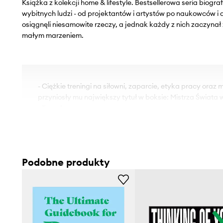
Książka z kolekcji home & lifestyle. Bestsellerowa seria biograf
wybitnych ludzi - od projektantów i artystów po naukowców i 
osiągnęli niesamowite rzeczy, a jednak każdy z nich zaczynał
małym marzeniem.
- Ciężkie treningi na siłowni, zaparcie, etyka pracy o
przyniosły mu największy tytuł w boksie: Mistrza Świata w
- Twarda oprawa.
- Kraj publikacji: Wielka Brytania.
- Rok publikacji: 2022.
- Wydawca: Quarto Publishing PLC.
- Liczba stron: 32.
Podobne produkty
- Waga: 324 g.
- Wymiary: 24,4 x 19,6 x 1,2 cm.