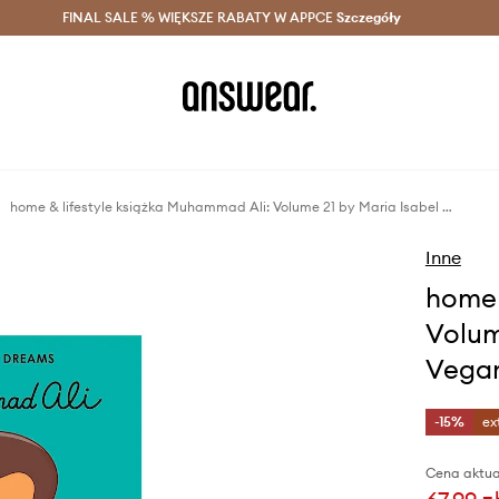
szczędzaj z Answear Club >
FINAL SALE % WIĘKSZE RABATY W APPCE
Dostawa nawet w 24h >
Szczegóły
News
home & lifestyle książka Muhammad Ali: Volume 21 by Maria Isabel Sanchez Vegara, English
Inne
home 
Volum
Vegar
-15%
ex
Cena aktua