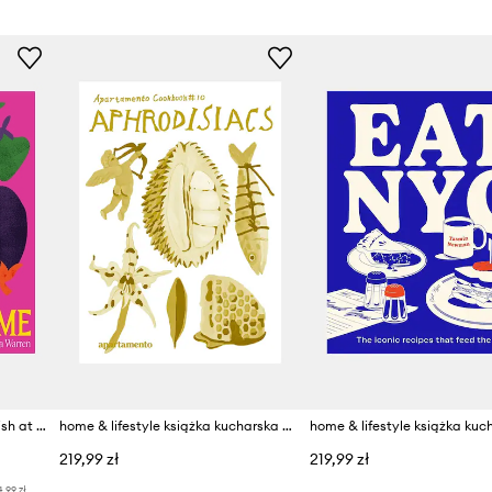
home & lifestyle książka Spanish at Home by Emma Warren, English
home & lifestyle książka kucharska Apartamento Cookbook #10 by Sainte Maria, English
219,99 zł
219,99 zł
4,99 zł