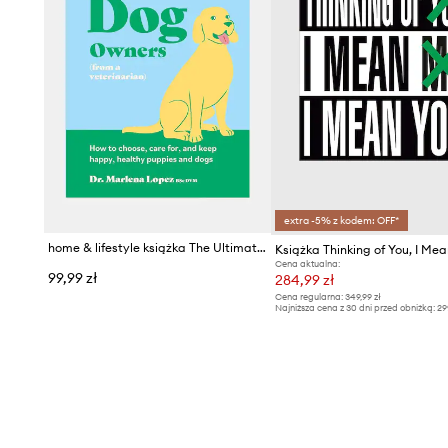
extra -5% z kodem: OFF*
home & lifestyle książka The Ultimate Guidebook for Dog Owners by Marlena Lopez, English
Cena aktualna:
99,99 zł
284,99 zł
Cena regularna:
349,99 zł
Najniższa cena z 30 dni przed obniżką:
29