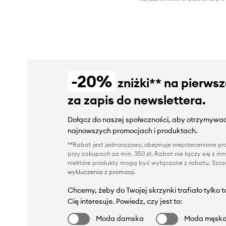
-20%
zniżki** na pierws
za zapis do newslettera.
Dołącz do naszej społeczności, aby otrzymywać
najnowszych promocjach i produktach.
**Rabat jest jednorazowy, obejmuje nieprzecenione pro
przy zakupach za min. 350 zł. Rabat nie łączy się z i
niektóre produkty mogą być wyłączone z rabatu. Szcze
wykluczenia z promocji
.
Chcemy, żeby do Twojej skrzynki trafiało tylko 
Cię interesuje. Powiedz, czy jest to:
Moda damska
Moda męsk