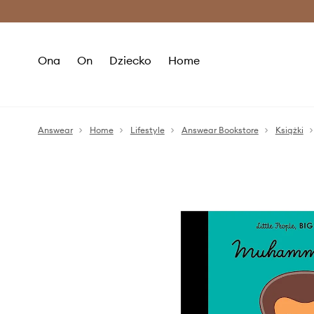
Premium Fashion Benefits >
O
Ona
On
Dziecko
Home
Answear
Home
Lifestyle
Answear Bookstore
Książki