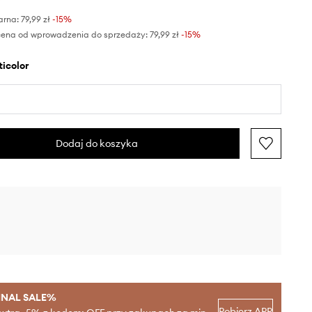
ł
arna:
79,99 zł
-15%
cena od wprowadzenia do sprzedaży:
79,99 zł
 -15%
lticolor
Dodaj do koszyka
INAL SALE%
Pobierz APP