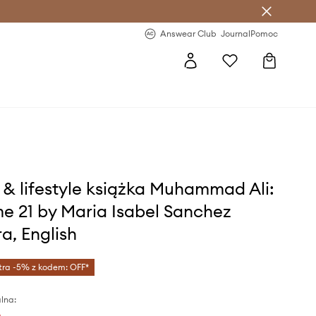
letter >
Regularne nowości >
Answear Club
Journal
Pomoc
& lifestyle książka Muhammad Ali:
e 21 by Maria Isabel Sanchez
a, English
tra -5% z kodem: OFF*
lna: