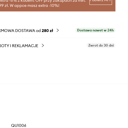
extra -5% z kodem: OFF przy zakupach za min.
99 zł. W appce masz extra -10%!
RMOWA DOSTAWA od
280 zł
Dostawa nawet w 24h
OTY I REKLAMACJE
Zwrot do 30 dni
QU1006