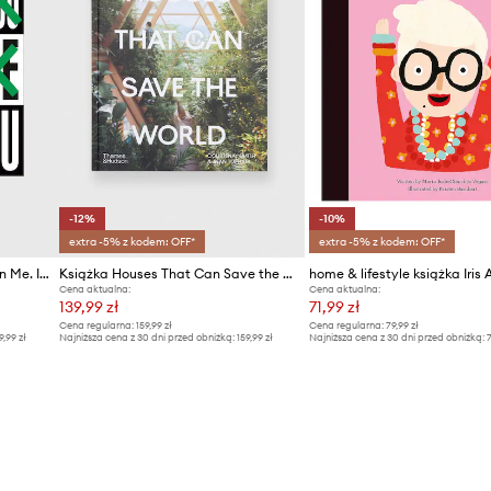
-12%
-10%
extra -5% z kodem: OFF*
extra -5% z kodem: OFF*
Książka Thinking of You, I Mean Me. I Mean You, Barbara Kruger
Książka Houses That Can Save the World by Courtenay Smith, Sean Topham, English
Cena aktualna:
Cena aktualna:
139,99 zł
71,99 zł
Cena regularna:
159,99 zł
Cena regularna:
79,99 zł
9,99 zł
Najniższa cena z 30 dni przed obniżką:
159,99 zł
Najniższa cena z 30 dni przed obniżką:
7