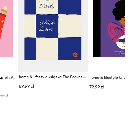
home & lifestyle książka The Pocket For Dad With Love, English
home & lifestyle książka Iris Apfel : Volume 64 by Maria Isabel Sanchez Vegara, English
59,99 zł
79,99 zł
9,99 zł