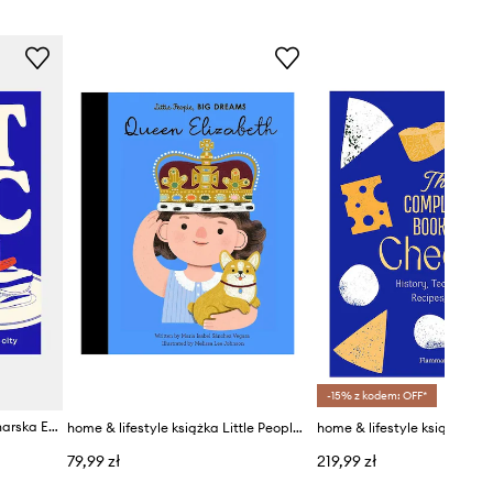
-15% z kodem: OFF*
home & lifestyle książka kucharska EAT NYC by Yasmin Newman, English
home & lifestyle książka Little People, Big Dreams 87 Queen Elizabeth by Maria Isabel Sanchez Vegara, English
79,99 zł
219,99 zł