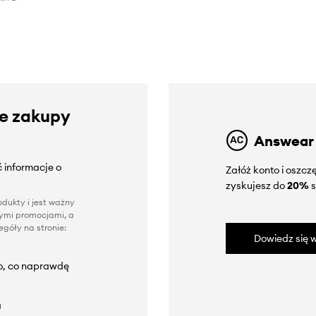
ze zakupy
Answear
 informacje o
Załóż konto i oszc
zyskujesz do
20%
s
dukty i jest ważny
nnymi promocjami, a
góły na stronie:
Dowiedz się w
to, co naprawdę
a