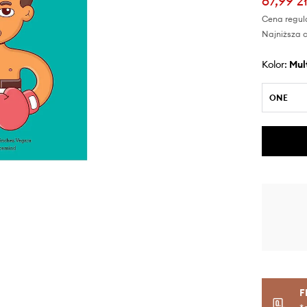
67,99 z
Cena regul
Najniższa 
Kolor:
mu
ONE
F