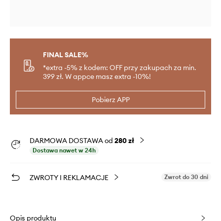
FINAL SALE%
*extra -5% z kodem: OFF przy zakupach za min.
399 zł. W appce masz extra -10%!
Pobierz APP
DARMOWA DOSTAWA od
280 zł
Dostawa nawet w 24h
ZWROTY I REKLAMACJE
Zwrot do 30 dni
Opis produktu