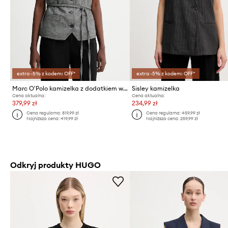
extra -5% z kodem: OFF*
extra -5% z kodem: OFF*
Marc O'Polo kamizelka z dodatkiem wełny
Sisley kamizelka
Cena aktualna:
Cena aktualna:
379,99 zł
234,99 zł
Cena regularna:
819,99 zł
Cena regularna:
459,99 zł
Najniższa cena:
419,99 zł
Najniższa cena:
259,99 zł
Odkryj produkty HUGO