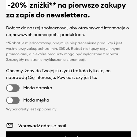
-20%
zniżki** na pierwsze zakupy
za zapis do newslettera.
Dołącz do naszej społeczności, aby otrzymywać informacje o
najnowszych promocjach i produktach.
**Rabat jest jednorazowy, obejmuje nieprzecenione produkty i jest
ważny przy zakupach za min. 350 zł. Rabat nie łączy się z innymi
promocjami, a niektóre produkty mogą być wyłączone z rabatu.
Szczegóły na stronie:
wykluczenia z promocji
.
Chcemy, żeby do Twojej skrzynki trafiało tylko to, co
naprawdę Cię interesuje. Powiedz, czy jest to:
Moda damska
Moda męska
Wybór oferty jest opcjonalny