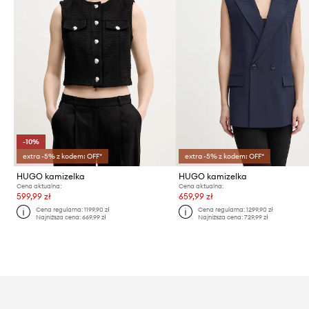
-10%
extra -5% z kodem: OFF*
extra -5% z kodem: OFF*
HUGO kamizelka
HUGO kamizelka
Cena aktualna:
Cena aktualna:
599,99 zł
659,99 zł
Cena regularna:
1199,90 zł
Cena regularna:
1299,90 zł
Najniższa cena:
669,99 zł
Najniższa cena:
729,99 zł