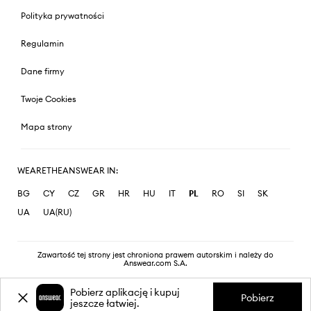
Polityka prywatności
Regulamin
Dane firmy
Twoje Cookies
Mapa strony
WEARETHEANSWEAR IN:
BG
CY
CZ
GR
HR
HU
IT
PL
RO
SI
SK
UA
UA(RU)
Zawartość tej strony jest chroniona prawem autorskim i należy do
Answear.com S.A.
Pobierz aplikację i kupuj
Pobierz
jeszcze łatwiej.