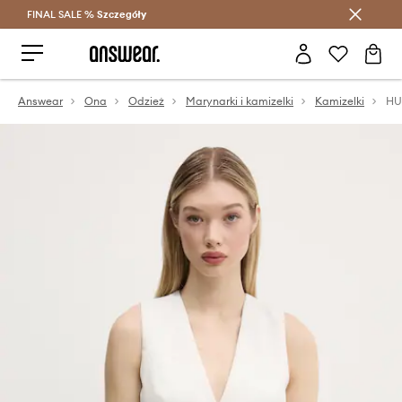
FINAL SALE %
Szczegóły
Oszczędzaj z Answear Club >
Answear
Ona
Odzież
Marynarki i kamizelki
Kamizelki
HU