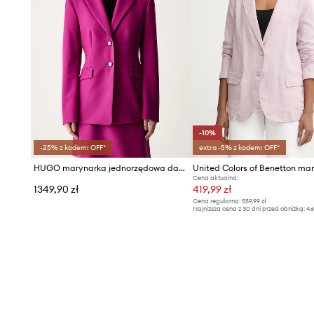
-10%
-25% z kodem: OFF*
extra -5% z kodem: OFF*
HUGO marynarka jednorzędowa damska Asmalla
Cena aktualna:
1349,90 zł
419,99 zł
Cena regularna:
559,99 zł
Najniższa cena z 30 dni przed obniżką:
46