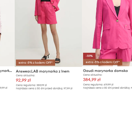
-10%
extra -5% z kodem: OFF*
extra -5% z kodem: OFF*
United Colors of Benetton marynarka jednorzędowa damska lniana
Gaudi marynarka damska
Answear.LAB marynarka z lnem
Cena aktualna:
Cena aktualna:
384,99 zł
92,99 zł
Cena regularna:
619,99 zł
Cena regularna:
359,99 zł
9,99 zł
Najniższa cena z 30 dni przed obniżką:
4
Najniższa cena z 30 dni przed obniżką:
97,99 zł