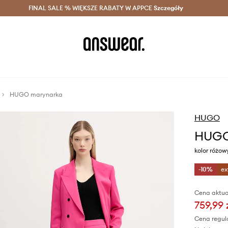
szczędzaj z Answear Club >
FINAL SALE % WIĘKSZE RABATY W APPCE
Dostawa nawet w 24h >
Szczegóły
News
HUGO marynarka
HUGO
HUGO
kolor różo
-10%
ex
Cena aktua
759,99 
Cena regul