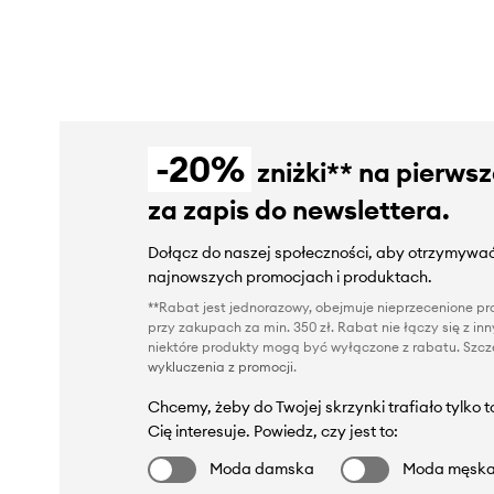
-20%
zniżki** na pierws
za zapis do newslettera.
Dołącz do naszej społeczności, aby otrzymywać
najnowszych promocjach i produktach.
**Rabat jest jednorazowy, obejmuje nieprzecenione pro
przy zakupach za min. 350 zł. Rabat nie łączy się z i
niektóre produkty mogą być wyłączone z rabatu. Szcze
wykluczenia z promocji
.
Chcemy, żeby do Twojej skrzynki trafiało tylko 
Cię interesuje. Powiedz, czy jest to:
Moda damska
Moda męsk