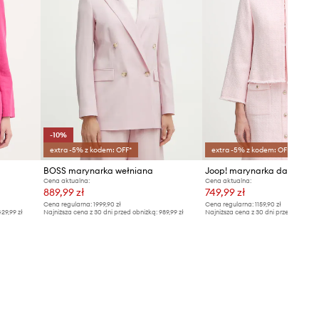
zazwyczaj.
Tabela rozmiarów
-10%
extra -5% z kodem: OFF*
extra -5% z kodem: OFF*
BOSS marynarka wełniana
Joop! marynarka damska
Cena aktualna:
Cena aktualna:
889,99 zł
749,99 zł
Cena regularna:
1999,90 zł
Cena regularna:
1159,90 zł
29,99 zł
Najniższa cena z 30 dni przed obniżką:
989,99 zł
Najniższa cena z 30 dni przed obniżką