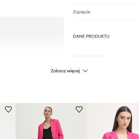
Zapięcie
DANE PRODUKTU
Kod producenta
Zobacz więcej
Kolor
zania się oraz lepsze
Marka
Producent
ID Produktu