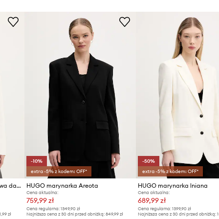
-10%
-50%
extra -5% z kodem: OFF*
extra -5% z kodem: OFF*
HUGO marynarka jednorzędowa damska Asmalla
HUGO marynarka Areota
HUGO marynarka lniana
Cena aktualna:
Cena aktualna:
759,99 zł
689,99 zł
Cena regularna:
1349,90 zł
Cena regularna:
1399,90 zł
1,99 zł
Najniższa cena z 30 dni przed obniżką:
849,99 zł
Najniższa cena z 30 dni przed obniżką:
1