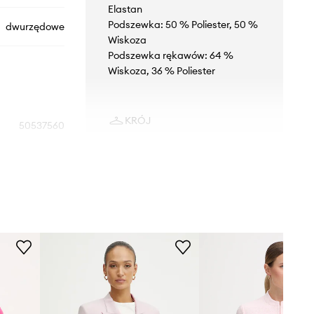
Elastan
Podszewka: 50 % Poliester, 50 %
dwurzędowe
Wiskoza
Podszewka rękawów: 64 %
Wiskoza, 36 % Poliester
KRÓJ
50537560
Krój
:
regular fit
różowy
Rodzaj rękawa
:
klasyczny
HUGO
WYMIARY
Modelka ze zdjęcia ma 177 cm
wzrostu i ma na sobie rozmiar 36.
Rozmiarówka standardowa
Zalecamy wybór rozmiaru, jaki nosisz