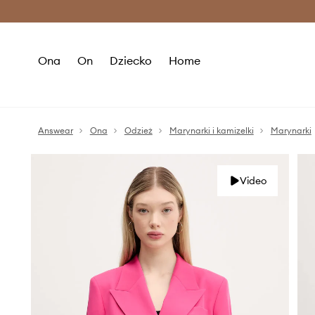
Premium Fashion Benefits >
O
Ona
On
Dziecko
Home
Answear
Ona
Odzież
Marynarki i kamizelki
Marynarki
Video