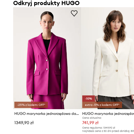
Odkryj produkty HUGO
-10%
-25% z kodem: OFF*
extra -5% z kodem: OFF*
HUGO marynarka jednorzędowa damska Asmalla
Cena aktualna:
1349,90 zł
741,99 zł
Cena regularna:
1349,90 zł
Najniższa cena z 30 dni przed obniżką:
83