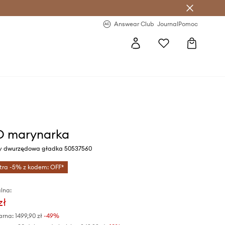
letter >
Regularne nowości >
Answear Club
Journal
Pomoc
 marynarka
wy dwurzędowa gładka 50537560
tra -5% z kodem: OFF*
lna:
zł
arna:
1499,90 zł
-49%