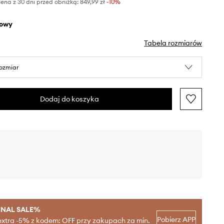
ena z 30 dni przed obniżką:
849,99 zł
 -10%
żowy
Tabela rozmiarów
rozmiar
Dodaj do koszyka
INAL SALE%
Pobierz APP
extra -5% z kodem: OFF przy zakupach za min.