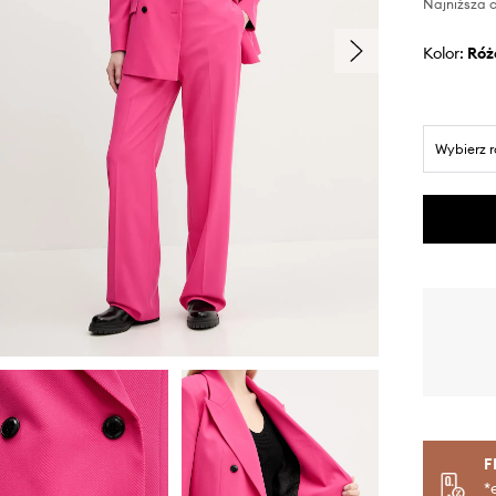
Najniższa c
Kolor:
ró
Wybierz 
F
*