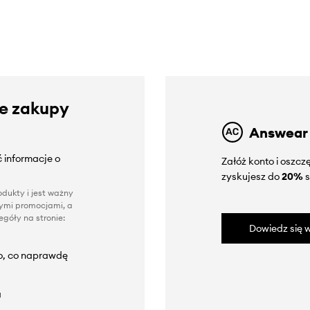
ze zakupy
Answear
 informacje o
Załóż konto i oszc
zyskujesz do
20%
s
dukty i jest ważny
nnymi promocjami, a
góły na stronie:
Dowiedz się w
to, co naprawdę
a