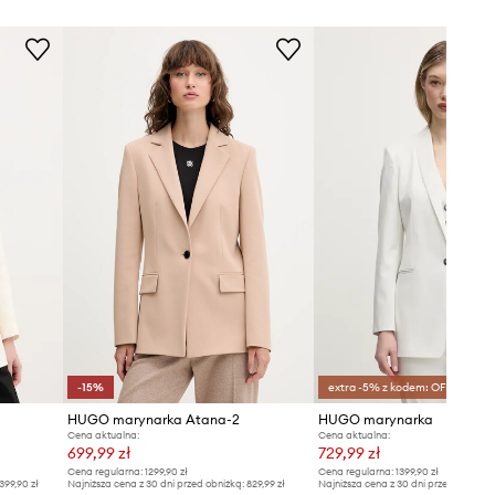
-15%
extra -5% z kodem: OFF*
HUGO marynarka Atana-2
HUGO marynarka
Cena aktualna:
Cena aktualna:
699,99 zł
729,99 zł
Cena regularna:
1299,90 zł
Cena regularna:
1399,90 zł
399,90 zł
Najniższa cena z 30 dni przed obniżką:
829,99 zł
Najniższa cena z 30 dni przed obniżką