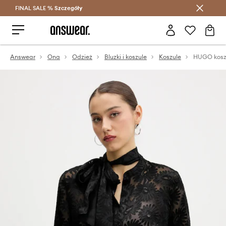
FINAL SALE %
Szczegóły
Oszczędzaj z Answear Club >
Answear
Ona
Odzież
Bluzki i koszule
Koszule
HUGO kosz