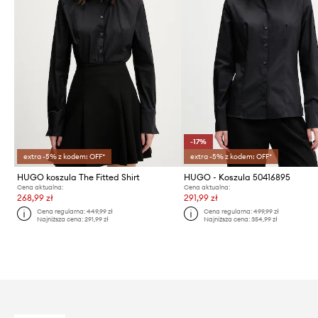
-17%
extra -5% z kodem: OFF*
extra -5% z kodem: OFF*
HUGO koszula The Fitted Shirt
HUGO - Koszula 50416895
Cena aktualna:
Cena aktualna:
268,99 zł
291,99 zł
Cena regularna:
449,99 zł
Cena regularna:
499,99 zł
Najniższa cena:
291,99 zł
Najniższa cena:
354,99 zł