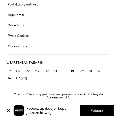
Polityka prywatności
Regulamin
Dane firmy
Twoje Cookies
Mapa strony
WEARETHEANSWEAR IN:
BG
CY
CZ
GR
HR
HU
IT
PL
RO
SI
SK
UA
UA(RU)
Zawartość tej strony jest chroniona prawem autorskim i należy do
Answear.com S.A.
Pobierz aplikację i kupuj
Pobierz
jeszcze łatwiej.