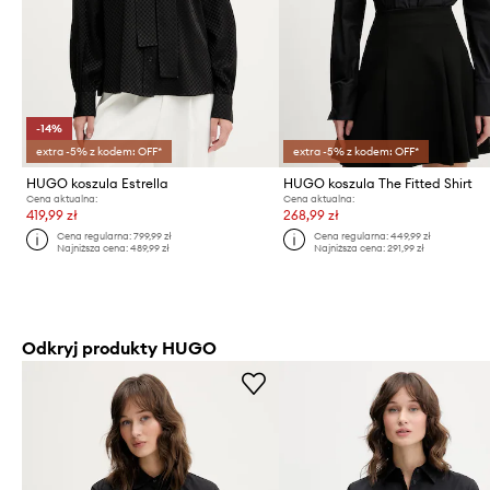
-14%
extra -5% z kodem: OFF*
extra -5% z kodem: OFF*
HUGO koszula Estrella
HUGO koszula The Fitted Shirt
Cena aktualna:
Cena aktualna:
419,99 zł
268,99 zł
Cena regularna:
799,99 zł
Cena regularna:
449,99 zł
Najniższa cena:
489,99 zł
Najniższa cena:
291,99 zł
Odkryj produkty HUGO