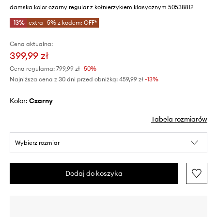
damska kolor czarny regular z kołnierzykiem klasycznym 50538812
-13%
extra -5% z kodem: OFF*
Cena aktualna:
399,99 zł
Cena regularna:
799,99 zł
-50%
Najniższa cena z 30 dni przed obniżką:
459,99 zł
 -13%
Kolor:
czarny
Tabela rozmiarów
Wybierz rozmiar
Dodaj do koszyka