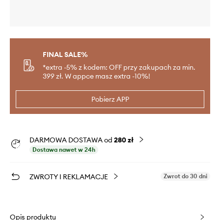
FINAL SALE%
*extra -5% z kodem: OFF przy zakupach za min.
399 zł. W appce masz extra -10%!
Pobierz APP
DARMOWA DOSTAWA od
280 zł
Dostawa nawet w 24h
ZWROTY I REKLAMACJE
Zwrot do 30 dni
Opis produktu