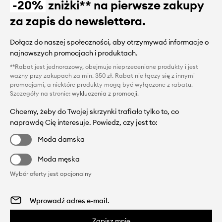
-20%
zniżki** na pierwsze zakupy
za zapis do newslettera.
Dołącz do naszej społeczności, aby otrzymywać informacje o
najnowszych promocjach i produktach.
**Rabat jest jednorazowy, obejmuje nieprzecenione produkty i jest
ważny przy zakupach za min. 350 zł. Rabat nie łączy się z innymi
promocjami, a niektóre produkty mogą być wyłączone z rabatu.
Szczegóły na stronie:
wykluczenia z promocji
.
Chcemy, żeby do Twojej skrzynki trafiało tylko to, co
naprawdę Cię interesuje. Powiedz, czy jest to:
Moda damska
Moda męska
Wybór oferty jest opcjonalny
Zapisz mnie