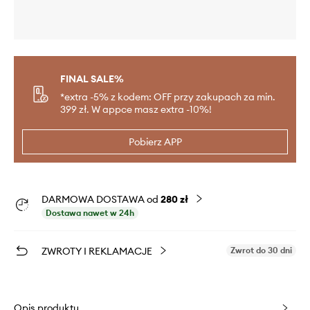
FINAL SALE%
*extra -5% z kodem: OFF przy zakupach za min.
399 zł. W appce masz extra -10%!
Pobierz APP
DARMOWA DOSTAWA od
280 zł
Dostawa nawet w 24h
ZWROTY I REKLAMACJE
Zwrot do 30 dni
Opis produktu