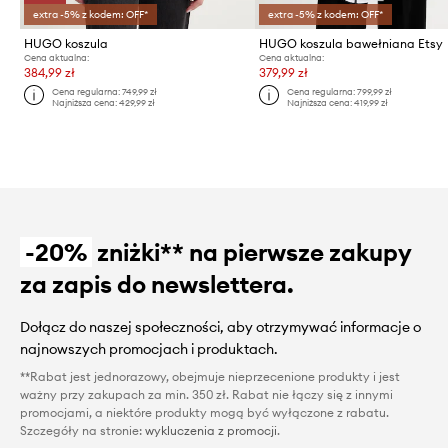
extra -5% z kodem: OFF*
extra -5% z kodem: OFF*
HUGO koszula
HUGO koszula bawełniana Etsy
Cena aktualna:
Cena aktualna:
384,99 zł
379,99 zł
Cena regularna:
749,99 zł
Cena regularna:
799,99 zł
Najniższa cena:
429,99 zł
Najniższa cena:
419,99 zł
-20%
zniżki** na pierwsze zakupy
za zapis do newslettera.
Dołącz do naszej społeczności, aby otrzymywać informacje o
najnowszych promocjach i produktach.
**Rabat jest jednorazowy, obejmuje nieprzecenione produkty i jest
ważny przy zakupach za min. 350 zł. Rabat nie łączy się z innymi
promocjami, a niektóre produkty mogą być wyłączone z rabatu.
Szczegóły na stronie:
wykluczenia z promocji
.