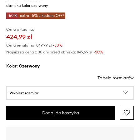
damska kolor czerwony
-50%
extra -5% z kodem: OFF*
Cena aktualna:
424,99 zł
Cena regularna:
849,99 zł
-50%
Najniższa cena z 30 dni przed obniżką:
849,99 zł
 -50%
Kolor:
czerwony
Tabela rozmiarów
Wybierz rozmiar
Dodaj do koszyka