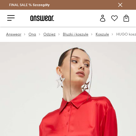
FINAL SALE %
Szczegóły
Oszczędzaj z Answear Club >
Answear
Ona
Odzież
Bluzki i koszule
Koszule
HUGO kosz