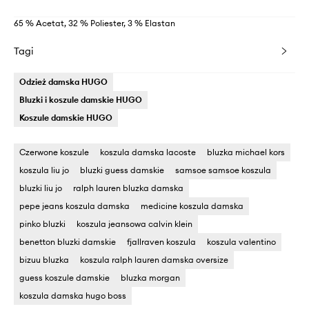
65 % Acetat, 32 % Poliester, 3 % Elastan
Tagi
Odzież damska HUGO
Bluzki i koszule damskie HUGO
Koszule damskie HUGO
Czerwone koszule
koszula damska lacoste
bluzka michael kors
koszula liu jo
bluzki guess damskie
samsoe samsoe koszula
bluzki liu jo
ralph lauren bluzka damska
pepe jeans koszula damska
medicine koszula damska
pinko bluzki
koszula jeansowa calvin klein
benetton bluzki damskie
fjallraven koszula
koszula valentino
bizuu bluzka
koszula ralph lauren damska oversize
guess koszule damskie
bluzka morgan
koszula damska hugo boss