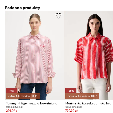
Podobne produkty
-15%
-29%
extra -5% z kodem: OFF*
extra -5% z kodem: OFF*
Tommy Hilfiger koszula bawełniana
Marimekko koszula damska lnia
Cena aktualna:
Cena aktualna:
274,99 zł
799,99 zł