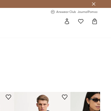
letter >
Regularne nowości >
Answear Club
Journal
Pomoc