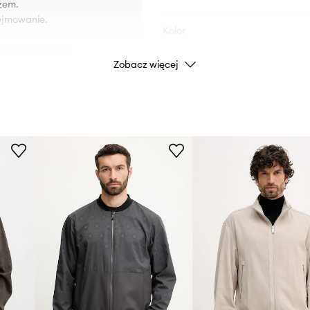
zem.
dejmowanie.
Kolor
ją indywidualne
Zobacz więcej
Marka
.
Producent
ID Produktu