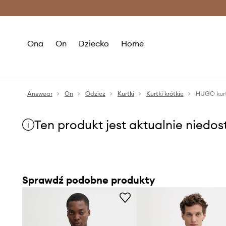
Premium Fashion Benefits >
O
Ona
On
Dziecko
Home
Answear
On
Odzież
Kurtki
Kurtki krótkie
HUGO kurt
Ten produkt jest aktualnie niedo
Sprawdź podobne produkty