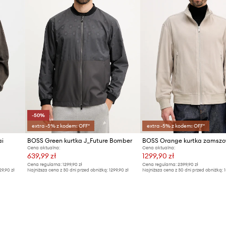
-50%
extra -5% z kodem: OFF*
extra -5% z kodem: OFF*
ai
BOSS Green kurtka J_Future Bomber
BOSS Orange kurtka zamszo
Cena aktualna:
Cena aktualna:
639,99 zł
1299,90 zł
Cena regularna:
1299,90 zł
Cena regularna:
2399,90 zł
29,90 zł
Najniższa cena z 30 dni przed obniżką:
1299,90 zł
Najniższa cena z 30 dni przed obniżką:
1