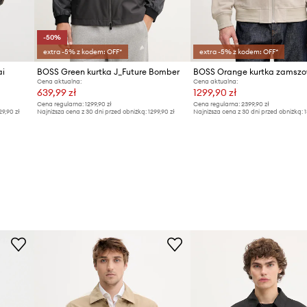
-50%
extra -5% z kodem: OFF*
extra -5% z kodem: OFF*
ai
BOSS Green kurtka J_Future Bomber
BOSS Orange kurtka zamszo
Cena aktualna:
Cena aktualna:
639,99 zł
1299,90 zł
Cena regularna:
1299,90 zł
Cena regularna:
2399,90 zł
29,90 zł
Najniższa cena z 30 dni przed obniżką:
1299,90 zł
Najniższa cena z 30 dni przed obniżką:
1