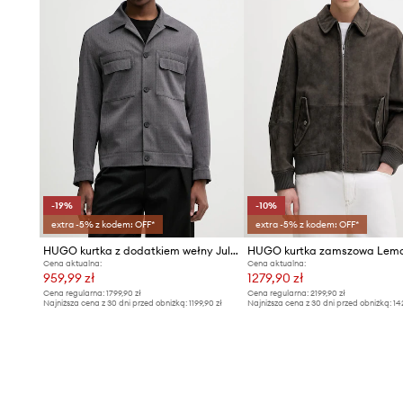
-19%
-10%
extra -5% z kodem: OFF*
extra -5% z kodem: OFF*
HUGO kurtka z dodatkiem wełny Juliano243F1
HUGO kurtka zamszowa Lem
Cena aktualna:
Cena aktualna:
959,99 zł
1279,90 zł
Cena regularna:
1799,90 zł
Cena regularna:
2199,90 zł
Najniższa cena z 30 dni przed obniżką:
1199,90 zł
Najniższa cena z 30 dni przed obniżką:
14