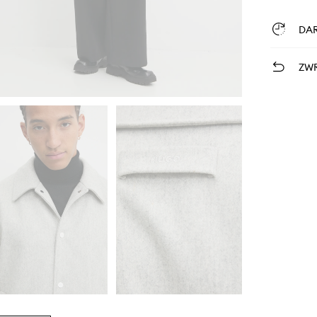
DA
ZWR