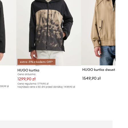
extra -5% z kodem: OFF*
HUGO kurtka
Cena aktualna:
1549,90 zł
1299,90 zł
Cena regularna:
1779,90 zł
59,99 zł
Najniższa cena z 30 dni przed obniżką:
1439,90 zł