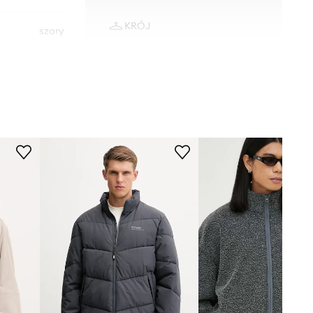
KRÓJ
szary
Krój
:
regular fit
HUGO
WYMIARY
Model ze zdjęcia ma 186 cm
wzrostu i ma na sobie rozmiar M.
Rozmiarówka standardowa
Zalecamy wybór rozmiaru, jaki nosisz
zazwyczaj.
Tabela rozmiarów