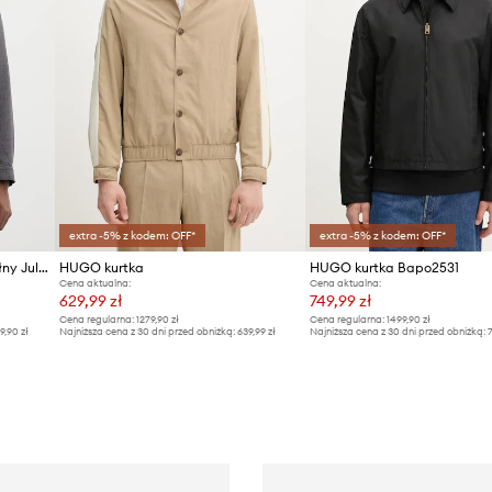
extra -5% z kodem: OFF*
extra -5% z kodem: OFF*
HUGO kurtka z dodatkiem wełny Juliano243F1
HUGO kurtka
HUGO kurtka Bapo2531
Cena aktualna:
Cena aktualna:
629,99 zł
749,99 zł
Cena regularna:
1279,90 zł
Cena regularna:
1499,90 zł
99,90 zł
Najniższa cena z 30 dni przed obniżką:
639,99 zł
Najniższa cena z 30 dni przed obniżką:
7