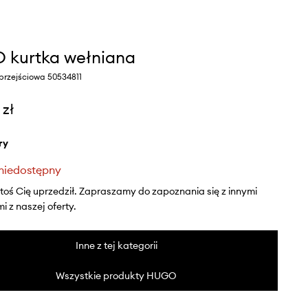
kurtka wełniana
 przejściowa 50534811
 zł
ry
niedostępny
ktoś Cię uprzedził. Zapraszamy do zapoznania się z innymi
 z naszej oferty.
Inne z tej kategorii
Wszystkie produkty HUGO