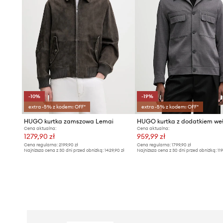
-10%
-19%
extra -5% z kodem: OFF*
extra -5% z kodem: OFF*
HUGO kurtka zamszowa Lemai
Cena aktualna:
Cena aktualna:
1279,90 zł
959,99 zł
Cena regularna:
2199,90 zł
Cena regularna:
1799,90 zł
Najniższa cena z 30 dni przed obniżką:
1429,90 zł
Najniższa cena z 30 dni przed obniżką:
11