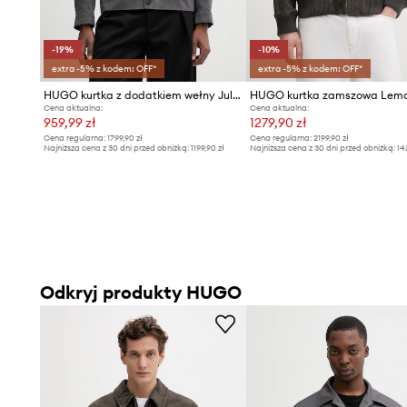
-19%
-10%
extra -5% z kodem: OFF*
extra -5% z kodem: OFF*
HUGO kurtka z dodatkiem wełny Juliano243F1
HUGO kurtka zamszowa Lem
Cena aktualna:
Cena aktualna:
959,99 zł
1279,90 zł
Cena regularna:
1799,90 zł
Cena regularna:
2199,90 zł
Najniższa cena z 30 dni przed obniżką:
1199,90 zł
Najniższa cena z 30 dni przed obniżką:
14
Odkryj produkty HUGO