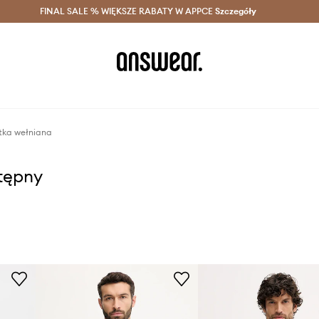
szczędzaj z Answear Club >
FINAL SALE % WIĘKSZE RABATY W APPCE
Dostawa nawet w 24h >
Szczegóły
News
ka wełniana
stępny