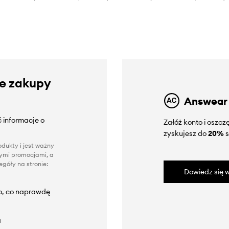
ze zakupy
Answear
 informacje o
Załóż konto i oszc
zyskujesz do
20%
s
dukty i jest ważny
nnymi promocjami, a
góły na stronie:
Dowiedz się w
to, co naprawdę
a