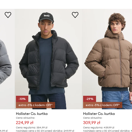
-10%
-29%
extra -5% z kodem: OFF*
extra -5% z kodem: OFF*
Hollister Co. kurtka
Hollister Co. kurtka
Cena aktualna:
Cena aktualna:
224,99 zł
309,99 zł
Cena regularna:
354,99 zł
Cena regularna:
439,99 zł
4,99 zł
Najniższa cena z 30 dni przed obniżką:
249,99 zł
Najniższa cena z 30 dni przed obniżką:
4