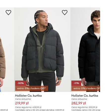
-50%
-11%
extra -5% z kodem: OFF*
extra -5% z kodem: OFF*
Hollister Co. kurtka
Hollister Co. kurtka
Cena aktualna:
Cena aktualna:
219,99 zł
282,99 zł
Cena regularna:
439,99 zł
Cena regularna:
599,99 zł
39,99 zł
Najniższa cena z 30 dni przed obniżką:
439,99 zł
Najniższa cena z 30 dni przed obniżką