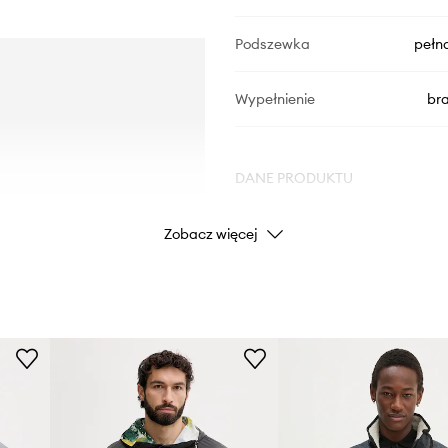
Podszewka
pełn
Wypełnienie
br
DANE PRODUKTU
Zobacz więcej
Kod producenta
K
Kolor
Marka
Producent