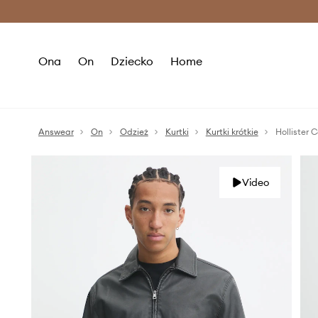
Premium Fashion Benefits >
O
Ona
On
Dziecko
Home
Answear
On
Odzież
Kurtki
Kurtki krótkie
Hollister C
Video