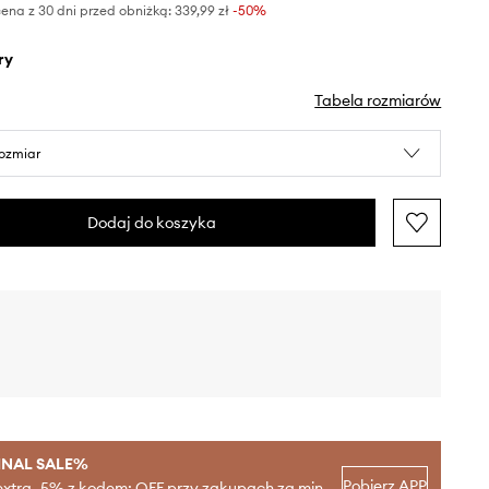
ena z 30 dni przed obniżką:
339,99 zł
 -50%
ry
Tabela rozmiarów
rozmiar
Dodaj do koszyka
INAL SALE%
Pobierz APP
extra -5% z kodem: OFF przy zakupach za min.