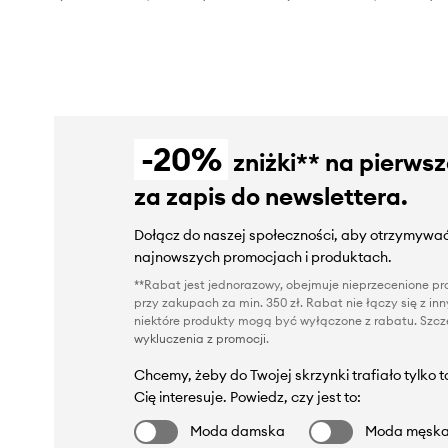
-20%
zniżki** na pierws
za zapis do newslettera.
Dołącz do naszej społeczności, aby otrzymywać
najnowszych promocjach i produktach.
**Rabat jest jednorazowy, obejmuje nieprzecenione pro
przy zakupach za min. 350 zł. Rabat nie łączy się z i
niektóre produkty mogą być wyłączone z rabatu. Szcze
wykluczenia z promocji
.
Chcemy, żeby do Twojej skrzynki trafiało tylko 
Cię interesuje. Powiedz, czy jest to:
Moda damska
Moda męsk