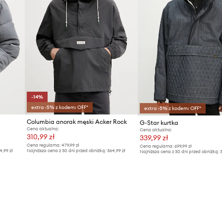
ID Produktu
-14%
extra -5% z kodem: OFF*
extra -5% z kodem: OFF*
Columbia anorak męski Acker Rock
G-Star kurtka
Cena aktualna:
Cena aktualna:
310,99 zł
339,99 zł
Cena regularna:
479,99 zł
Cena regularna:
699,99 zł
4,99 zł
Najniższa cena z 30 dni przed obniżką:
364,99 zł
Najniższa cena z 30 dni przed obniżką:
3