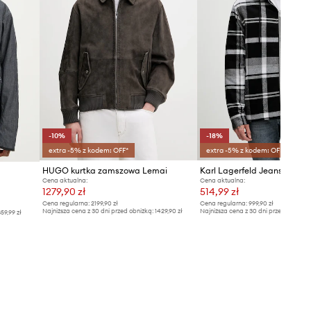
-10%
-18%
extra -5% z kodem: OFF*
extra -5% z kodem: OFF*
HUGO kurtka zamszowa Lemai
Karl Lagerfeld Jeans kurtka
Cena aktualna:
Cena aktualna:
1279,90 zł
514,99 zł
Cena regularna:
2199,90 zł
Cena regularna:
999,90 zł
Najniższa cena z 30 dni przed obniżką:
1429,90 zł
Najniższa cena z 30 dni przed obniżką
59,99 zł