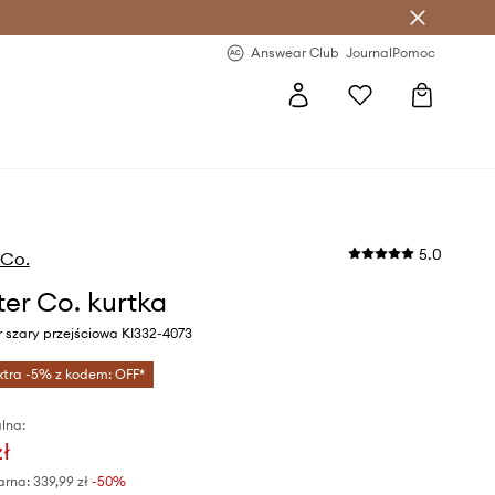
letter >
Regularne nowości >
Answear Club
Journal
Pomoc
5.0
 Co.
ter Co. kurtka
 szary przejściowa KI332-4073
xtra -5% z kodem: OFF*
lna:
zł
arna:
339,99 zł
-50%