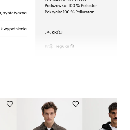
Podszewka: 100 % Poliester
Pokrycie: 100 % Poliuretan
a, syntetyczna
ak wypełnienia
KRÓJ
Krój
:
regular fit
WYMIARY
I332.4073.900
Model ze zdjęcia ma 186 cm
szary
wzrostu i ma na sobie rozmiar M.
Rozmiarówka standardowa
Hollister Co.
Zalecamy wybór rozmiaru, jaki nosisz
zazwyczaj.
Tabela rozmiarów