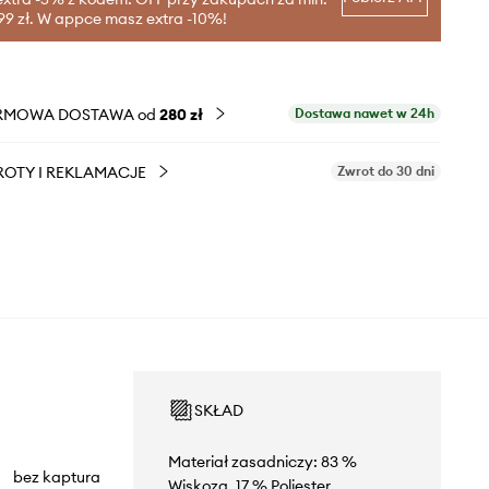
99 zł. W appce masz extra -10%!
RMOWA DOSTAWA od
280 zł
Dostawa nawet w 24h
OTY I REKLAMACJE
Zwrot do 30 dni
SKŁAD
Materiał zasadniczy: 83 %
bez kaptura
Wiskoza, 17 % Poliester