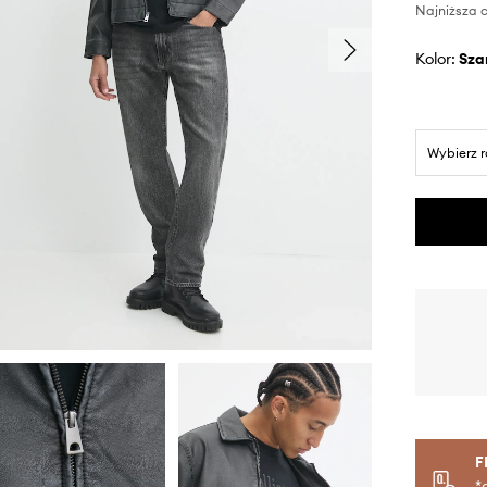
Najniższa c
Kolor:
sza
Wybierz 
F
*