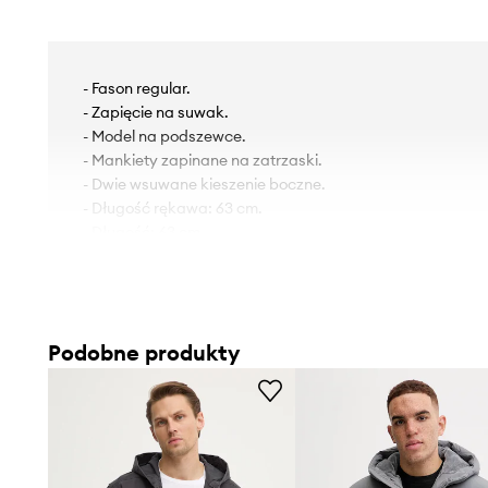
- Fason regular.
- Zapięcie na suwak.
- Model na podszewce.
- Mankiety zapinane na zatrzaski.
- Dwie wsuwane kieszenie boczne.
- Długość rękawa: 63 cm.
- Długość: 63 cm.
- Szerokość pod pachami: 56 cm.
- Wymiary podane dla rozmiaru: M.
Podobne produkty