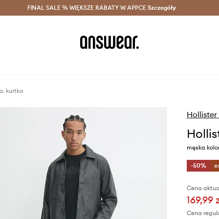
szczędzaj z Answear Club >
FINAL SALE % WIĘKSZE RABATY W APPCE
Dostawa nawet w 24h >
Szczegóły
News
o. kurtka
Hollister
Hollis
męska kolor
-50%
e
Cena aktua
169,99 
Cena regul