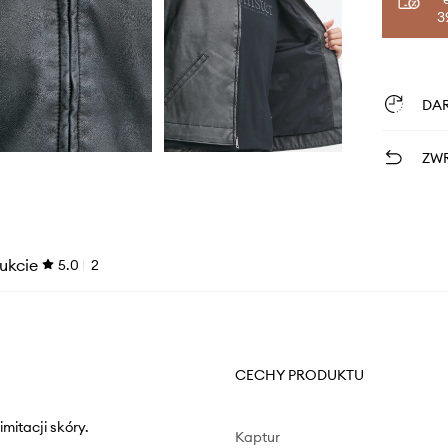
3
DA
ZWR
ukcie
5.0
2
CECHY PRODUKTU
mitacji skóry.
Kaptur