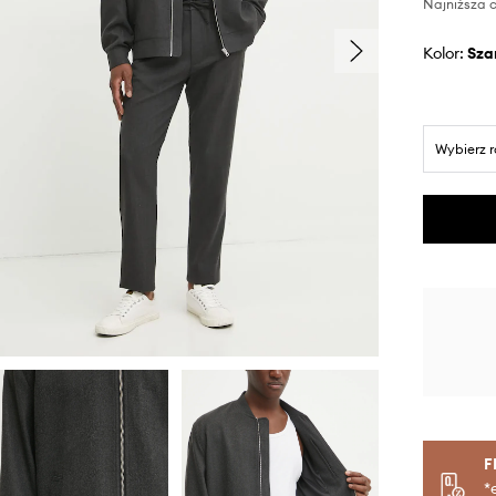
Najniższa c
Kolor:
sza
Wybierz 
F
*