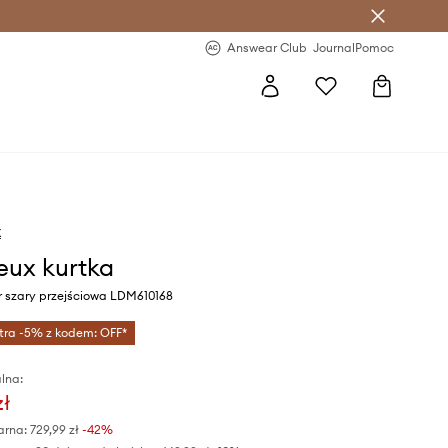
letter >
Regularne nowości >
Answear Club
Journal
Pomoc
x
eux kurtka
r szary przejściowa LDM610168
tra -5% z kodem: OFF*
lna:
zł
arna:
729,99 zł
-42%