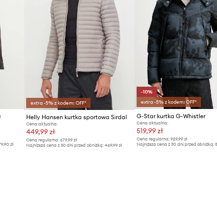
ID Produktu
-10%
extra -5% z kodem: OFF*
extra -5% z kodem: OFF*
a
G-Star kurtka G-Whistler
Helly Hansen kurtka sportowa Sirdal
Cena aktualna:
Cena aktualna:
519,99 zł
449,99 zł
Cena regularna:
929,99 zł
Cena regularna:
679,99 zł
79,90 zł
Najniższa cena z 30 dni przed obniżką:
5
Najniższa cena z 30 dni przed obniżką:
469,99 zł