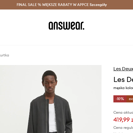
szczędzaj z Answear Club >
FINAL SALE % WIĘKSZE RABATY W APPCE
Dostawa nawet w 24h >
Szczegóły
News
kurtka
Les Deu
Les D
męska kolo
-10%
ex
Cena aktua
419,99 
Cena regul