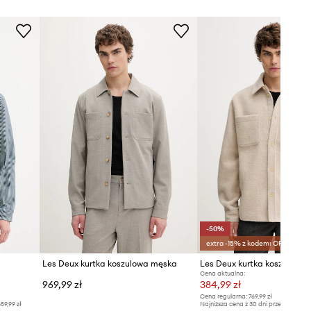
-50%
extra -15% z kodem: OFF*
Les Deux kurtka koszulowa męska
Cena aktualna:
969,99 zł
384,99 zł
Cena regularna:
769,99 zł
59,99 zł
Najniższa cena z 30 dni przed obniżką