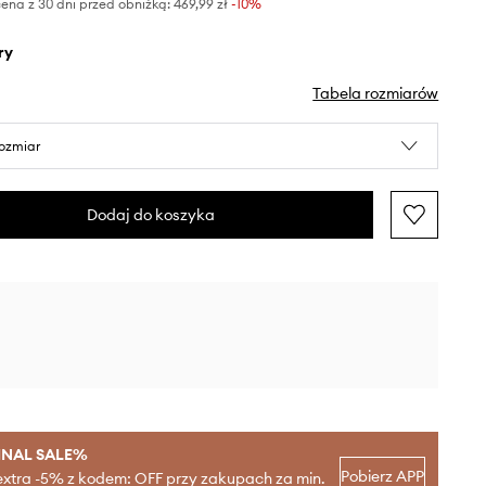
ena z 30 dni przed obniżką:
469,99 zł
 -10%
ry
Tabela rozmiarów
rozmiar
Dodaj do koszyka
INAL SALE%
Pobierz APP
extra -5% z kodem: OFF przy zakupach za min.