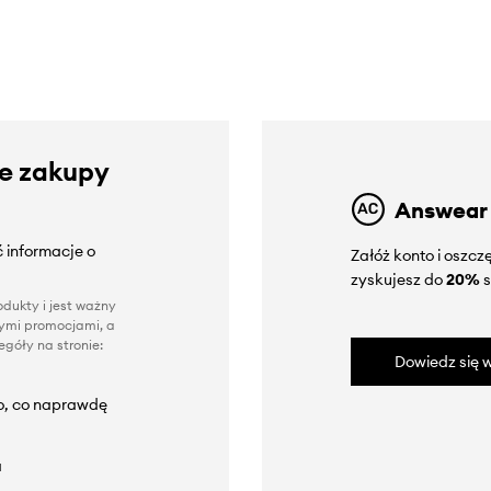
ze zakupy
Answear
 informacje o
Załóż konto i oszc
zyskujesz do
20%
s
dukty i jest ważny
nnymi promocjami, a
góły na stronie:
Dowiedz się w
to, co naprawdę
a