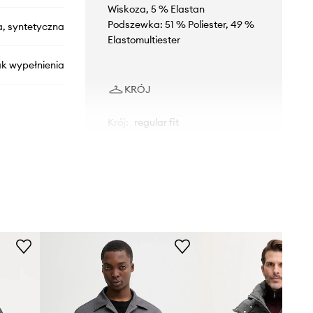
Wiskoza, 5 % Elastan
Podszewka: 51 % Poliester, 49 %
a, syntetyczna
Elastomultiester
ak wypełnienia
KRÓJ
Krój
:
regular fit
LDM610168
360320
szary
Les Deux