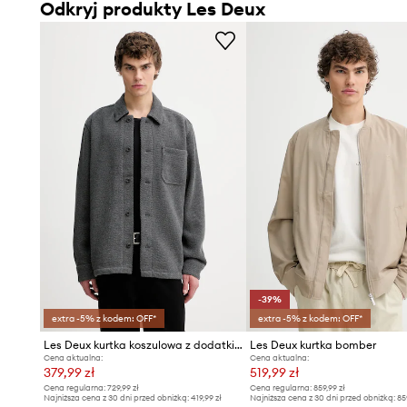
Odkryj produkty Les Deux
-39%
extra -5% z kodem: OFF*
extra -5% z kodem: OFF*
Les Deux kurtka koszulowa z dodatkiem wełny Hamilton
Les Deux kurtka bomber
Cena aktualna:
Cena aktualna:
379,99 zł
519,99 zł
Cena regularna:
729,99 zł
Cena regularna:
859,99 zł
Najniższa cena z 30 dni przed obniżką:
419,99 zł
Najniższa cena z 30 dni przed obniżką:
85