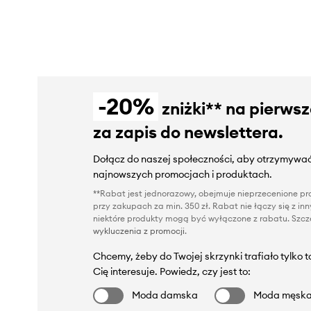
-20%
zniżki** na pierws
za zapis do newslettera.
Dołącz do naszej społeczności, aby otrzymywać
najnowszych promocjach i produktach.
**Rabat jest jednorazowy, obejmuje nieprzecenione pro
przy zakupach za min. 350 zł. Rabat nie łączy się z i
niektóre produkty mogą być wyłączone z rabatu. Szcze
wykluczenia z promocji
.
Chcemy, żeby do Twojej skrzynki trafiało tylko 
Cię interesuje. Powiedz, czy jest to:
Moda damska
Moda męsk