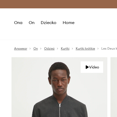
Premium Fashion Benefits >
O
Ona
On
Dziecko
Home
Answear
On
Odzież
Kurtki
Kurtki krótkie
Les Deux 
Video