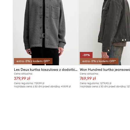
-39%
extra -5% z kodem: OFF*
extra -5% z kodem: OFF*
Les Deux kurtka koszulowa z dodatkiem wełny Hamilton
Won Hundred kurtka jeansow
Cena aktualna:
Cena aktualna:
379,99 zł
769,99 zł
Cena regularna:
729,99 zł
Cena regularna:
1279,90 zł
Najniższa cena z 30 dni przed obniżką:
419,99 zł
Najniższa cena z 30 dni przed obniżką:
12