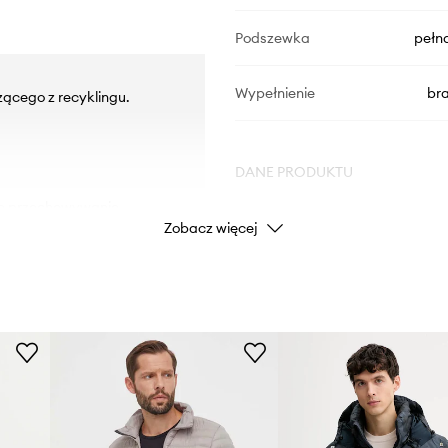
Podszewka
pełn
Wypełnienie
br
zącego z recyklingu.
DANE PRODUKTU
ne przechowywanie
Zobacz więcej
Kod producenta
Kolor producenta
Kolor
Marka