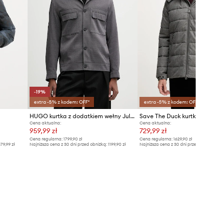
-19%
extra -5% z kodem: OFF*
extra -5% z kodem: OFF*
HUGO kurtka z dodatkiem wełny Juliano243F1
Save The Duck kurtka CO
Cena aktualna:
Cena aktualna:
959,99 zł
729,99 zł
Cena regularna:
1799,90 zł
Cena regularna:
1629,90 zł
79,99 zł
Najniższa cena z 30 dni przed obniżką:
1199,90 zł
Najniższa cena z 30 dni przed obniżką