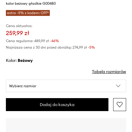
kolor beżowy gładkie G00480
extra -5% z kodem: OFF*
Cena aktualna:
259,99 zł
Cena regularna:
489,99 zł
-46%
Najniższa cena z 30 dni przed obniżką:
274,99 zł
 -5%
Kolor:
beżowy
Tabela rozmiarów
Wybierz rozmiar
Dodaj do koszyka