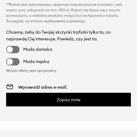
**Rabat jest jednorazowy, obejmuje nieprzecenione produkty i jest
ważny przy zakupach za min. 350 zł. Rabat nie łączy się z innymi
promocjami, a niektóre produkty mogą być wyłączone z rabatu.
Szczegóły na stronie:
wykluczenia z promocji
.
Chcemy, żeby do Twojej skrzynki trafiało tylko to, co
naprawdę Cię interesuje. Powiedz, czy jest to:
Moda damska
Moda męska
Wybór oferty jest opcjonalny
Zapisz mnie