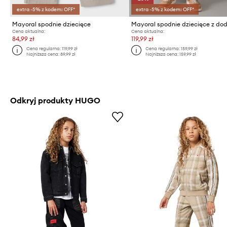
extra -5% z kodem: OFF*
extra -5% z kodem: OFF*
Mayoral spodnie dziecięce
Cena aktualna:
Cena aktualna:
84,99 zł
119,99 zł
Cena regularna:
119,99 zł
Cena regularna:
159,99 zł
Najniższa cena:
89,99 zł
Najniższa cena:
159,99 zł
Odkryj produkty HUGO