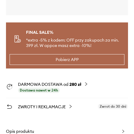
FINAL SALE%
*extra -5% z kodem: OFF przy zakupach za min.
399 zł. W appce masz extra -10%!
Pobierz APP
DARMOWA DOSTAWA od
280 zł
Dostawa nawet w 24h
ZWROTY I REKLAMACJE
Zwrot do 30 dni
Opis produktu