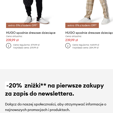
extra -5% z kodem: OFF*
extra -5% z kodem: OFF*
HUGO spodnie dresowe dziecięce
HUGO spodnie dresowe dziecię
Cena aktualna:
Cena aktualna:
209,99 zł
239,99 zł
Cena regularna:
379,99 zł
Cena regularna:
469,99 zł
Najniższa cena:
219,99 zł
Najniższa cena:
254,99 zł
-20%
zniżki** na pierwsze zakupy
za zapis do newslettera.
Dołącz do naszej społeczności, aby otrzymywać informacje o
najnowszych promocjach i produktach.