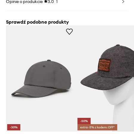
Opinie o produkcie
3.0
1
Sprawdź podobne produkty
-50%
-30%
extra -5% z kodem: OFF*