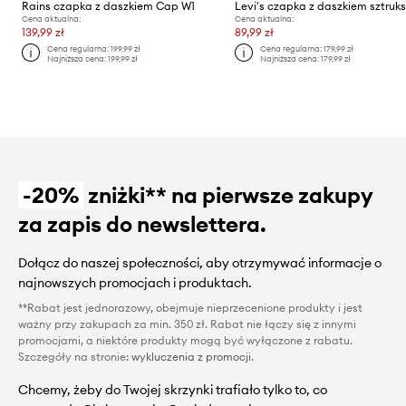
Rains czapka z daszkiem Cap W1
Levi's czapka z daszkiem sztru
Cena aktualna:
Cena aktualna:
139,99 zł
89,99 zł
Cena regularna:
199,99 zł
Cena regularna:
179,99 zł
Najniższa cena:
199,99 zł
Najniższa cena:
179,99 zł
-20%
zniżki** na pierwsze zakupy
za zapis do newslettera.
Dołącz do naszej społeczności, aby otrzymywać informacje o
najnowszych promocjach i produktach.
**Rabat jest jednorazowy, obejmuje nieprzecenione produkty i jest
ważny przy zakupach za min. 350 zł. Rabat nie łączy się z innymi
promocjami, a niektóre produkty mogą być wyłączone z rabatu.
Szczegóły na stronie:
wykluczenia z promocji
.
Chcemy, żeby do Twojej skrzynki trafiało tylko to, co