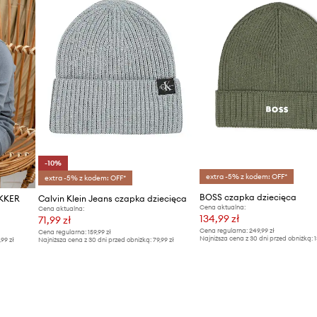
-10%
extra -5% z kodem: OFF*
extra -5% z kodem: OFF*
BOSS czapka dziecięca
EKKER
Calvin Klein Jeans czapka dziecięca
Cena aktualna:
Cena aktualna:
134,99 zł
71,99 zł
Cena regularna:
249,99 zł
Cena regularna:
159,99 zł
Najniższa cena z 30 dni przed obniżką:
1
,99 zł
Najniższa cena z 30 dni przed obniżką:
79,99 zł