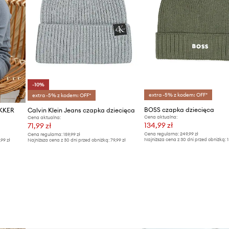
-10%
extra -5% z kodem: OFF*
extra -5% z kodem: OFF*
BOSS czapka dziecięca
EKKER
Calvin Klein Jeans czapka dziecięca
Cena aktualna:
Cena aktualna:
134,99 zł
71,99 zł
Cena regularna:
249,99 zł
Cena regularna:
159,99 zł
Najniższa cena z 30 dni przed obniżką:
1
,99 zł
Najniższa cena z 30 dni przed obniżką:
79,99 zł