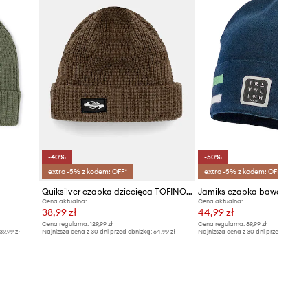
-40%
-50%
extra -5% z kodem: OFF*
extra -5% z kodem: OFF*
Quiksilver czapka dziecięca TOFINO BEANIE
Cena aktualna:
Cena aktualna:
38,99 zł
44,99 zł
Cena regularna:
129,99 zł
Cena regularna:
89,99 zł
39,99 zł
Najniższa cena z 30 dni przed obniżką:
64,99 zł
Najniższa cena z 30 dni przed obniżką