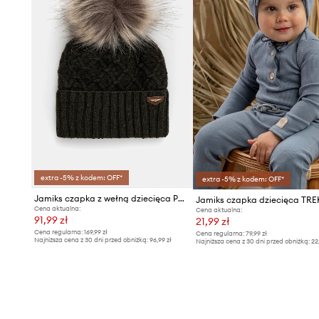
extra -5% z kodem: OFF*
extra -5% z kodem: OFF*
Jamiks czapka z wełną dziecięca PAGASO II
Jamiks czapka dziecięca TR
Cena aktualna:
Cena aktualna:
91,99 zł
21,99 zł
Cena regularna:
169,99 zł
Cena regularna:
79,99 zł
Najniższa cena z 30 dni przed obniżką:
96,99 zł
Najniższa cena z 30 dni przed obniżką:
22