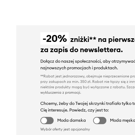
-20%
zniżki** na pierws
za zapis do newslettera.
Dołącz do naszej społeczności, aby otrzymywać
najnowszych promocjach i produktach.
**Rabat jest jednorazowy, obejmuje nieprzecenione pro
przy zakupach za min. 350 zł. Rabat nie łączy się z i
niektóre produkty mogą być wyłączone z rabatu. Szcze
wykluczenia z promocji
.
Chcemy, żeby do Twojej skrzynki trafiało tylko 
Cię interesuje. Powiedz, czy jest to:
Moda damska
Moda męsk
Wybór oferty jest opcjonalny