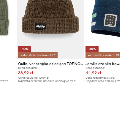
-40%
-50%
extra -5% z kodem: OFF*
extra -5% z kodem: OFF*
Quiksilver czapka dziecięca TOFINO BEANIE
Cena aktualna:
Cena aktualna:
38,99 zł
44,99 zł
Cena regularna:
129,99 zł
Cena regularna:
89,99 zł
39,99 zł
Najniższa cena z 30 dni przed obniżką:
64,99 zł
Najniższa cena z 30 dni przed obniżką