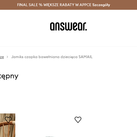
szczędzaj z Answear Club >
FINAL SALE % WIĘKSZE RABATY W APPCE
Dostawa nawet w 24h >
Szczegóły
News
sze
Jamiks czapka bawełniana dziecięca SAMAIL
stępny