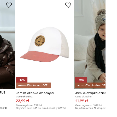
-40%
-40%
extra -5% z kodem: OFF*
extra -5% z kodem: OFF*
UFUS
Jamiks czapka dziecięca
Jamiks czapka dziecięca 
Cena aktualna:
Cena aktualna:
23,99 zł
41,99 zł
Cena regularna:
79,99 zł
Cena regularna:
139,99 zł
9,99 zł
Najniższa cena z 30 dni przed obniżką:
39,99 zł
Najniższa cena z 30 dni przed obniżką