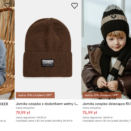
extra -5% z kodem: OFF*
extra -5% z kodem: OFF*
Jamiks czapka z dodatkiem wełny IVARN
Jamiks czapka dziecięca R
EKKER
Cena aktualna:
Cena aktualna:
79,99 zł
75,99 zł
Cena regularna:
149,99 zł
Cena regularna:
139,99 zł
Najniższa cena z 30 dni przed obniżką:
84,99 zł
Najniższa cena z 30 dni przed obniżką:
7
,99 zł