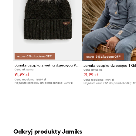
extra -5% z kodem: OFF*
extra -5% z kodem: OFF*
Jamiks czapka z wełną dziecięca PAGASO II
Jamiks czapka dziecięca TR
Cena aktualna:
Cena aktualna:
91,99 zł
21,99 zł
Cena regularna:
169,99 zł
Cena regularna:
79,99 zł
Najniższa cena z 30 dni przed obniżką:
96,99 zł
Najniższa cena z 30 dni przed obniżką:
22
Odkryj produkty Jamiks