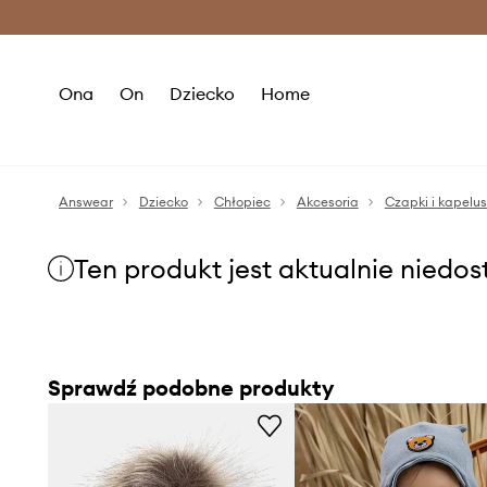
Premium Fashion Benefits >
O
Ona
On
Dziecko
Home
Answear
Dziecko
Chłopiec
Akcesoria
Czapki i kapelu
Ten produkt jest aktualnie niedo
Sprawdź podobne produkty