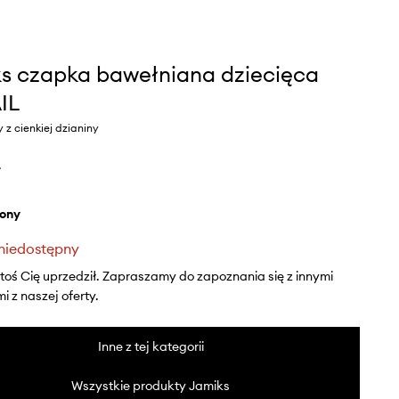
s czapka bawełniana dziecięca
IL
y z cienkiej dzianiny
ł
elony
niedostępny
ktoś Cię uprzedził. Zapraszamy do zapoznania się z innymi
 z naszej oferty.
Inne z tej kategorii
Wszystkie produkty Jamiks