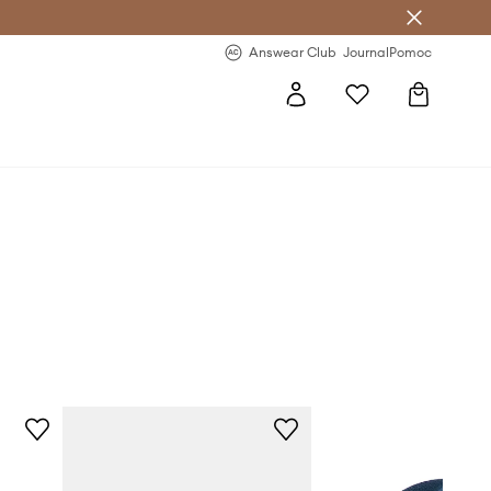
letter >
Regularne nowości >
Answear Club
Journal
Pomoc