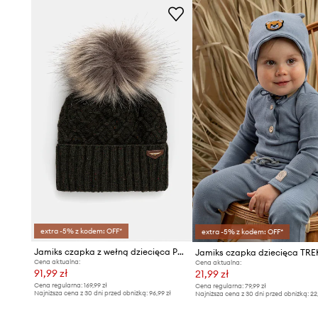
extra -5% z kodem: OFF*
extra -5% z kodem: OFF*
Jamiks czapka z wełną dziecięca PAGASO II
Jamiks czapka dziecięca TR
Cena aktualna:
Cena aktualna:
91,99 zł
21,99 zł
Cena regularna:
169,99 zł
Cena regularna:
79,99 zł
Najniższa cena z 30 dni przed obniżką:
96,99 zł
Najniższa cena z 30 dni przed obniżką:
22