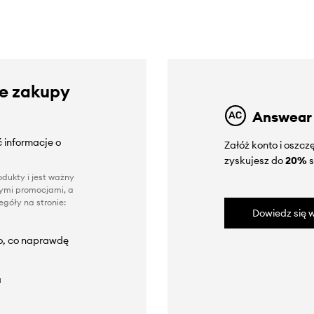
ze zakupy
Answear
 informacje o
Załóż konto i oszc
zyskujesz do
20%
s
dukty i jest ważny
nnymi promocjami, a
góły na stronie:
Dowiedz się w
to, co naprawdę
a