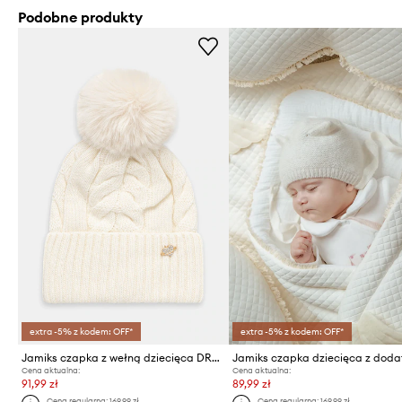
Podobne produkty
extra -5% z kodem: OFF*
extra -5% z kodem: OFF*
Jamiks czapka z wełną dziecięca DRACO II
Cena aktualna:
Cena aktualna:
91,99 zł
89,99 zł
Cena regularna:
169,99 zł
Cena regularna:
169,99 zł