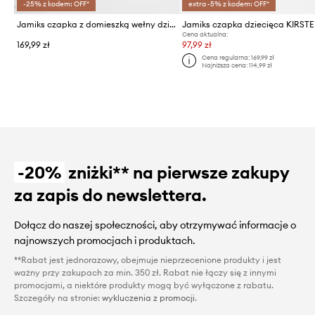
-25% z kodem: OFF*
extra -5% z kodem: OFF*
Jamiks czapka z domieszką wełny dziecięca LUMISHI IIA
Jamiks czapka dziecięca KIRST
Cena aktualna:
169,99 zł
97,99 zł
Cena regularna:
169,99 zł
Najniższa cena:
114,99 zł
-20%
zniżki** na pierwsze zakupy
za zapis do newslettera.
Dołącz do naszej społeczności, aby otrzymywać informacje o
najnowszych promocjach i produktach.
**Rabat jest jednorazowy, obejmuje nieprzecenione produkty i jest
ważny przy zakupach za min. 350 zł. Rabat nie łączy się z innymi
promocjami, a niektóre produkty mogą być wyłączone z rabatu.
Szczegóły na stronie:
wykluczenia z promocji
.