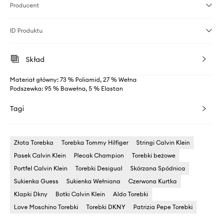
Producent
ID Produktu
Skład
Materiał główny: 73 % Poliamid, 27 % Wełna
Podszewka: 95 % Bawełna, 5 % Elastan
Tagi
Złota Torebka
Torebka Tommy Hilfiger
Stringi Calvin Klein
Pasek Calvin Klein
Plecak Champion
Torebki beżowe
Portfel Calvin Klein
Torebki Desigual
Skórzana Spódnica
Sukienka Guess
Sukienka Wełniana
Czerwona Kurtka
Klapki Dkny
Botki Calvin Klein
Aldo Torebki
Love Moschino Torebki
Torebki DKNY
Patrizia Pepe Torebki