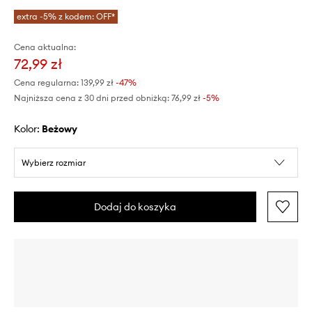
extra -5% z kodem: OFF*
Cena aktualna:
72,99 zł
Cena regularna:
139,99 zł
-47%
Najniższa cena z 30 dni przed obniżką:
76,99 zł
 -5%
Kolor:
beżowy
Wybierz rozmiar
Dodaj do koszyka