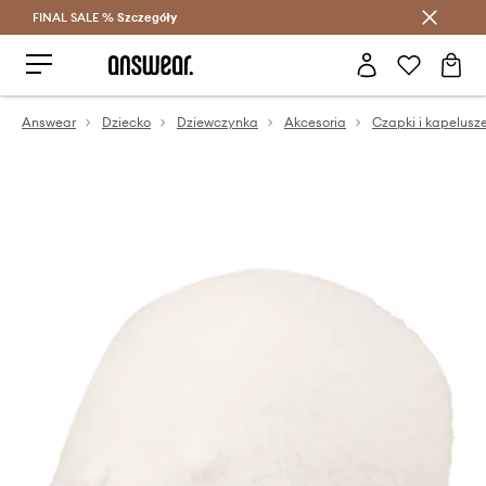
FINAL SALE %
Szczegóły
Oszczędzaj z Answear Club >
Answear
Dziecko
Dziewczynka
Akcesoria
Czapki i kapelusz