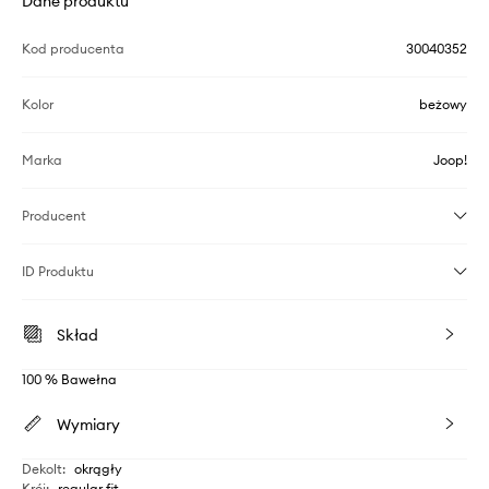
Dane produktu
Kod producenta
30040352
Kolor
beżowy
Marka
Joop!
Producent
ID Produktu
Skład
100 % Bawełna
Wymiary
Dekolt
:
okrągły
Krój
:
regular fit