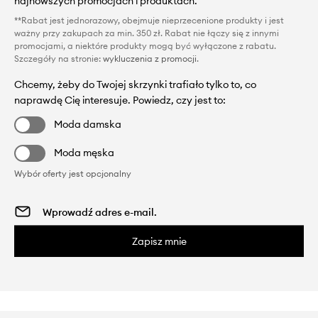
najnowszych promocjach i produktach.
**Rabat jest jednorazowy, obejmuje nieprzecenione produkty i jest
ważny przy zakupach za min. 350 zł. Rabat nie łączy się z innymi
promocjami, a niektóre produkty mogą być wyłączone z rabatu.
Szczegóły na stronie:
wykluczenia z promocji
.
Chcemy, żeby do Twojej skrzynki trafiało tylko to, co
naprawdę Cię interesuje. Powiedz, czy jest to:
Moda damska
Moda męska
Wybór oferty jest opcjonalny
Zapisz mnie