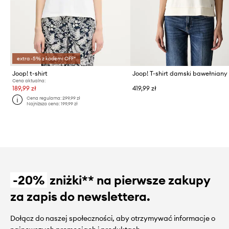
extra -5% z kodem: OFF*
Joop! t-shirt
Joop! T-shirt damski bawełniany
Cena aktualna:
189,99 zł
419,99 zł
Cena regularna:
299,99 zł
Najniższa cena:
199,99 zł
-20%
zniżki** na pierwsze zakupy
za zapis do newslettera.
Dołącz do naszej społeczności, aby otrzymywać informacje o