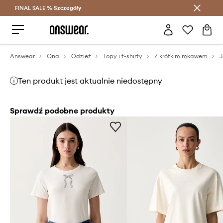
FINAL SALE %
Szczegóły
Oszczędzaj z Answear Club >
Answear
Ona
Odzież
Topy i t-shirty
Z krótkim rękawem
J
Ten produkt jest aktualnie niedostępny
Sprawdź podobne produkty