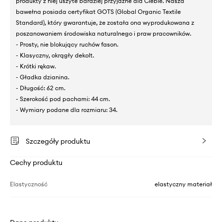
produkty z niej uszyte bardziej przyjazne dla Ciebie. Nasza
bawełna posiada certyfikat GOTS (Global Organic Textile
Standard), który gwarantuje, że została ona wyprodukowana z
poszanowaniem środowiska naturalnego i praw pracowników.
- Prosty, nie blokujący ruchów fason.
- Klasyczny, okrągły dekolt.
- Krótki rękaw.
- Gładka dzianina.
- Długość: 62 cm.
- Szerokość pod pachami: 44 cm.
- Wymiary podane dla rozmiaru: 34.
Szczegóły produktu
Cechy produktu
Elastyczność
elastyczny materiał