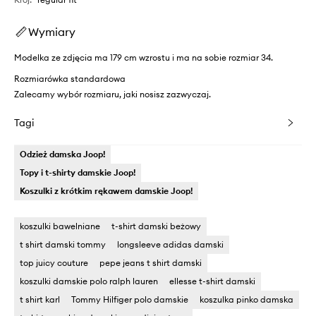
Wymiary
Modelka ze zdjęcia ma 179 cm wzrostu i ma na sobie rozmiar 34.
Rozmiarówka standardowa
Zalecamy wybór rozmiaru, jaki nosisz zazwyczaj.
Tagi
Odzież damska Joop!
Topy i t-shirty damskie Joop!
Koszulki z krótkim rękawem damskie Joop!
koszulki bawelniane
t-shirt damski beżowy
t shirt damski tommy
longsleeve adidas damski
top juicy couture
pepe jeans t shirt damski
koszulki damskie polo ralph lauren
ellesse t-shirt damski
t shirt karl
Tommy Hilfiger polo damskie
koszulka pinko damska