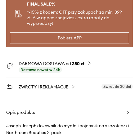
FINAL SALE%
*-15% z kodem: OFF przy zakupach za min. 399
zł. A w appce znajdziesz extra rabaty do
wyprzedaży!
Pobierz APP
DARMOWA DOSTAWA od
280 zł
Dostawa nawet w 24h
ZWROTY I REKLAMACJE
Zwrot do 30 dni
Opis produktu
Joseph Joseph dozownik do mydła i pojemnik na szczoteczki
Barthroom Beauties 2-pack