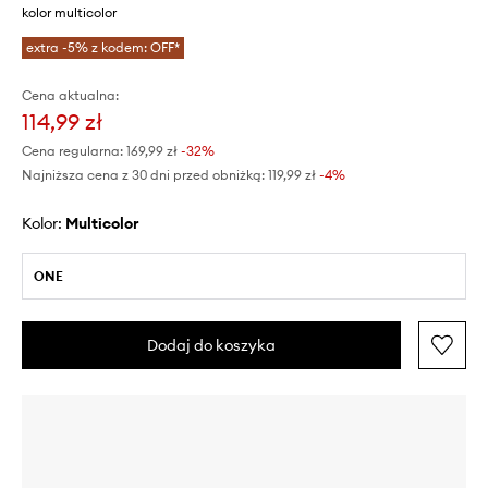
kolor multicolor
extra -5% z kodem: OFF*
Cena aktualna:
114,99 zł
Cena regularna:
169,99 zł
-32%
Najniższa cena z 30 dni przed obniżką:
119,99 zł
 -4%
Kolor:
multicolor
ONE
Dodaj do koszyka