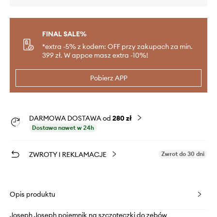
FINAL SALE%
*extra -5% z kodem: OFF przy zakupach za min.
399 zł. W appce masz extra -10%!
Pobierz APP
DARMOWA DOSTAWA od
280 zł
Dostawa nawet w 24h
ZWROTY I REKLAMACJE
Zwrot do 30 dni
Opis produktu
Joseph Joseph pojemnik na szczoteczki do zębów