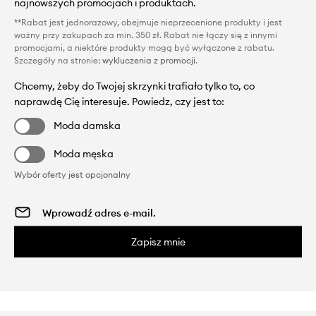
najnowszych promocjach i produktach.
**Rabat jest jednorazowy, obejmuje nieprzecenione produkty i jest
ważny przy zakupach za min. 350 zł. Rabat nie łączy się z innymi
promocjami, a niektóre produkty mogą być wyłączone z rabatu.
Szczegóły na stronie:
wykluczenia z promocji
.
Chcemy, żeby do Twojej skrzynki trafiało tylko to, co
naprawdę Cię interesuje. Powiedz, czy jest to:
Moda damska
Moda męska
Wybór oferty jest opcjonalny
Zapisz mnie