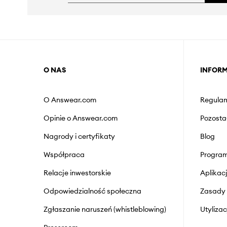
O NAS
INFOR
O Answear.com
Regulam
Opinie o Answear.com
Pozosta
Nagrody i certyfikaty
Blog
Współpraca
Program
Relacje inwestorskie
Aplika
Odpowiedzialność społeczna
Zasady 
Zgłaszanie naruszeń (whistleblowing)
Utyliza