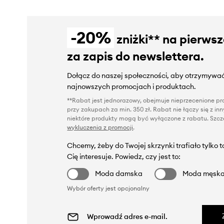
-20%
zniżki** na pierws
za zapis do newslettera.
Dołącz do naszej społeczności, aby otrzymywać
najnowszych promocjach i produktach.
**Rabat jest jednorazowy, obejmuje nieprzecenione pro
przy zakupach za min. 350 zł. Rabat nie łączy się z i
niektóre produkty mogą być wyłączone z rabatu. Szcze
wykluczenia z promocji
.
Chcemy, żeby do Twojej skrzynki trafiało tylko 
Cię interesuje. Powiedz, czy jest to:
Moda damska
Moda męsk
Wybór oferty jest opcjonalny