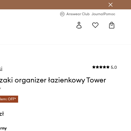
letter >
Regularne nowości >
Answear Club
Journal
Pomoc
5.0
i
aki organizer łazienkowy Tower
y
dem: OFF*
zł
arny