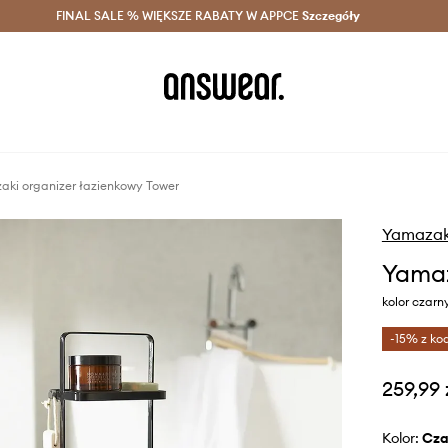
szczędzaj z Answear Club >
FINAL SALE % WIĘKSZE RABATY W APPCE
Dostawa nawet w 24h >
Szczegóły
News
ki organizer łazienkowy Tower
Yamazak
Yamaz
kolor czarn
-15% z ko
259,99 
Kolor:
cz