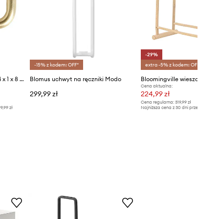
-29%
-15% z kodem: OFF*
extra -5% z kodem: OFF*
OYOY wieszak ścienny Pieni 4 x 1 x 8 cm 2-pack
Blomus uchwyt na ręczniki Modo
Cena aktualna:
299,99 zł
224,99 zł
Cena regularna:
319,99 zł
9,99 zł
Najniższa cena z 30 dni przed obniżką