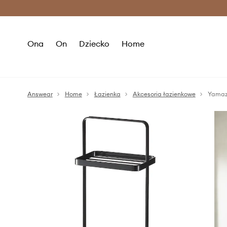
Premium Fashion Benefits >
O
Ona
On
Dziecko
Home
Answear
Home
Łazienka
Akcesoria łazienkowe
Yamaza