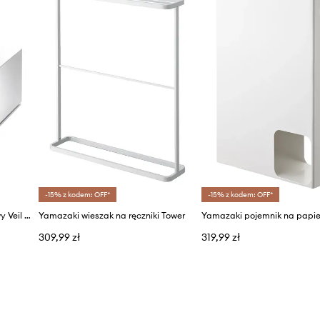
-15% z kodem: OFF*
-15% z kodem: OFF*
Yamazaki organizer łazienkowy Veil 16 x 10 x 9 cm
Yamazaki wieszak na ręczniki Tower
309,99 zł
319,99 zł