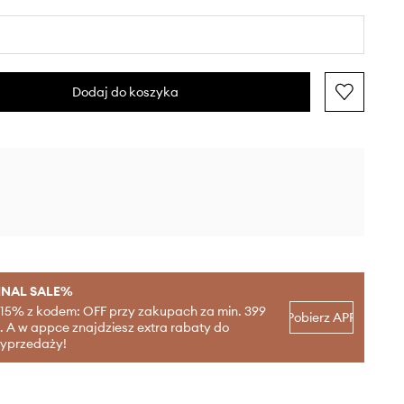
Dodaj do koszyka
INAL SALE%
-15% z kodem: OFF przy zakupach za min. 399
Pobierz APP
ł. A w appce znajdziesz extra rabaty do
yprzedaży!