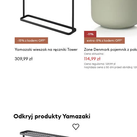
-11%
-15% z kodem: OFF*
extra -5% z kodem: OFF*
Yamazaki wieszak na ręczniki Tower
Cena aktualna:
309,99 zł
114,99 zł
Cena regularna:
129,99 zł
Najniższa cena z 30 dni przed obniżką:
12
Odkryj produkty Yamazaki