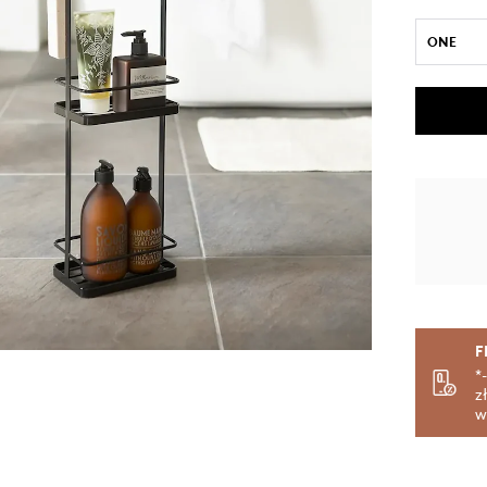
ONE
F
*
z
w