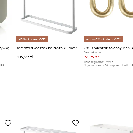
-15% z kodem: OFF*
extra -5% z kodem: OFF*
Zone Denmark pojemnik z pokrywką Ume
Yamazaki wieszak na ręczniki Tower
Cena aktualna:
309,99 zł
96,99 zł
Cena regularna:
119,99 zł
9,99 zł
Najniższa cena z 30 dni przed obniżką:
9