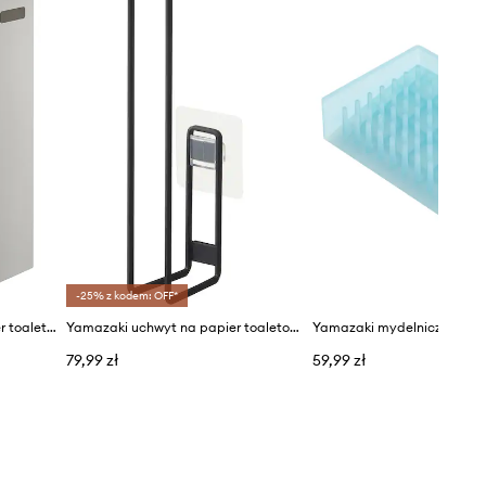
-25% z kodem: OFF*
Yamazaki pojemnik na papier toaletowy
Yamazaki uchwyt na papier toaletowy Tower
Yamazaki mydelniczka Floa
79,99 zł
59,99 zł