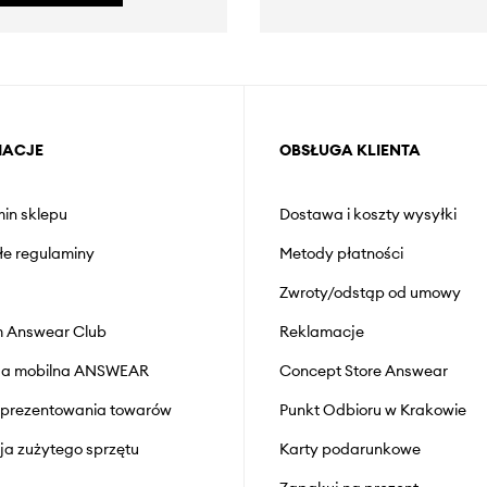
MACJE
OBSŁUGA KLIENTA
in sklepu
Dostawa i koszty wysyłki
łe regulaminy
Metody płatności
Zwroty/odstąp od umowy
 Answear Club
Reklamacje
cja mobilna ANSWEAR
Concept Store Answear
prezentowania towarów
Punkt Odbioru w Krakowie
cja zużytego sprzętu
Karty podarunkowe