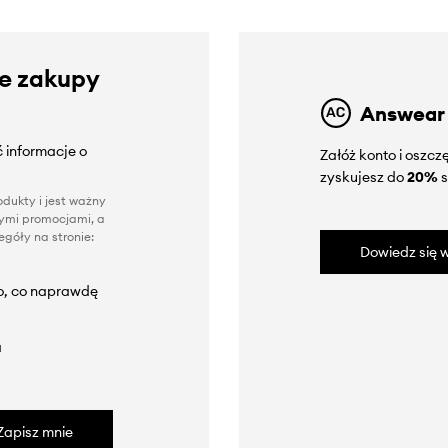
ze zakupy
Answear
 informacje o
Załóż konto i oszc
zyskujesz do
20%
s
dukty i jest ważny
nnymi promocjami, a
góły na stronie:
Dowiedz się w
to, co naprawdę
a
Zapisz mnie