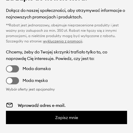
Dołącz do naszej społeczności, aby otrzymywać informacje o
najnowszych promocjach i produktach.
**Rabat jest jednorazowy, obejmuje nieprzecenione produkty i jest
ważny przy zakupach za min. 350 zł. Rabat nie łączy się z innymi
promocjami, a niektóre produkty mogą być wyłączone z rabatu.
Szczegóły na stronie:
wykluczenia z promocji
.
Chcemy, żeby do Twojej skrzynki trafiało tylko to, co
naprawdę Cię interesuje. Powiedz, czy jest to:
Moda damska
Moda męska
Wybór oferty jest opcjonalny
Zapisz mnie