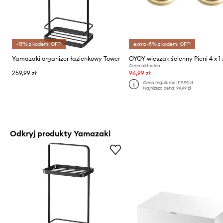
-15% z kodem: OFF*
extra -5% z kodem: OFF*
Yamazaki organizer łazienkowy Tower
Cena aktualna:
259,99 zł
96,99 zł
Cena regularna:
119,99 zł
Najniższa cena:
99,99 zł
Odkryj produkty Yamazaki