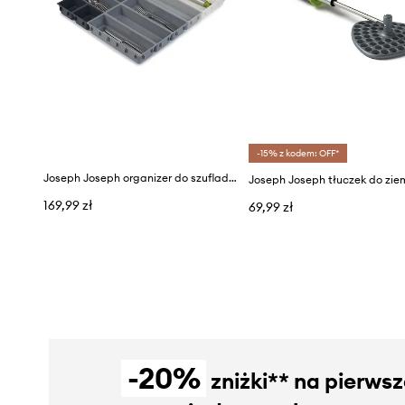
-15% z kodem: OFF*
Joseph Joseph organizer do szuflady z tworzywa sztucznego
169,99 zł
69,99 zł
-20%
zniżki** na pierws