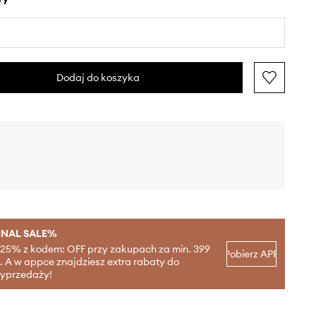
Dodaj do koszyka
INAL SALE%
-25% z kodem: OFF przy zakupach za min. 399
Pobierz APP
ł. A w appce znajdziesz extra rabaty do
yprzedaży!