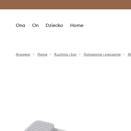
Premium Fashion Benefits >
O
Ona
On
Dziecko
Home
Answear
Home
Kuchnia i bar
Gotowanie i pieczenie
A