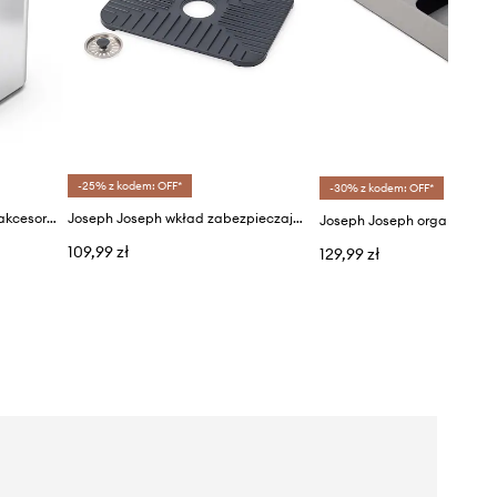
-25% z kodem: OFF*
-30% z kodem: OFF*
Joseph Joseph organizer na akcesoria kuchenne Surface 16,9 x 15 x 14 cm
Joseph Joseph wkład zabezpieczający zlew SinkShield™
109,99 zł
129,99 zł