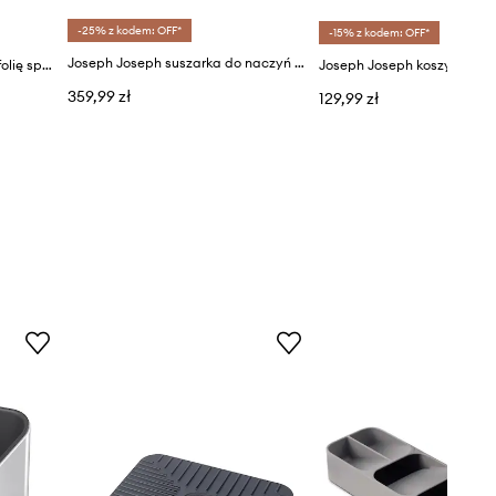
-25% z kodem: OFF*
-15% z kodem: OFF*
Joseph Joseph suszarka do naczyń Extend™
Joseph Joseph organizer na folię spożywczą
359,99 zł
129,99 zł