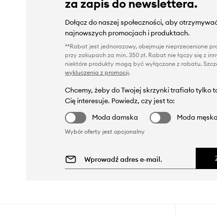
za zapis do newslettera.
Dołącz do naszej społeczności, aby otrzymywać
najnowszych promocjach i produktach.
**Rabat jest jednorazowy, obejmuje nieprzecenione pro
przy zakupach za min. 350 zł. Rabat nie łączy się z i
niektóre produkty mogą być wyłączone z rabatu. Szcze
wykluczenia z promocji
.
Chcemy, żeby do Twojej skrzynki trafiało tylko 
Cię interesuje. Powiedz, czy jest to:
Moda damska
Moda męsk
Wybór oferty jest opcjonalny