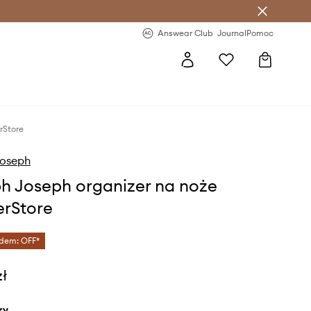
letter >
Regularne nowości >
Answear Club
Journal
Pomoc
rStore
Joseph
h Joseph organizer na noże
rStore
dem: OFF*
zł
ry