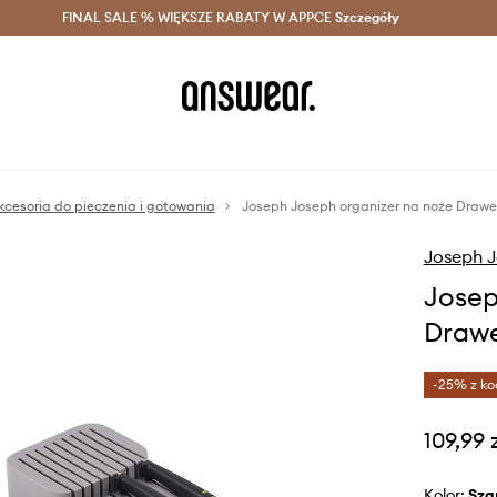
szczędzaj z Answear Club >
FINAL SALE % WIĘKSZE RABATY W APPCE
Dostawa nawet w 24h >
Szczegóły
News
kcesoria do pieczenia i gotowania
Joseph Joseph organizer na noże Drawe
Joseph 
Josep
Drawe
-25% z ko
109,99 
Kolor:
sza