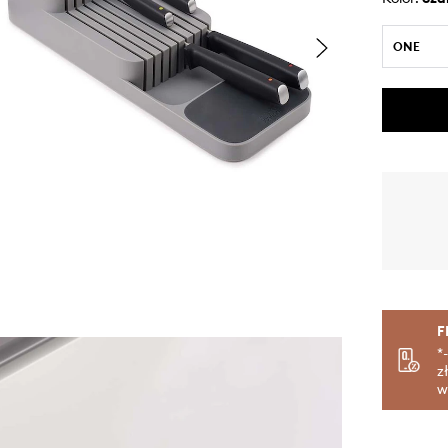
ONE
F
*
z
w