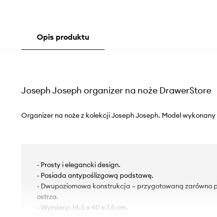
Opis produktu
Joseph Joseph organizer na noże DrawerStore
Organizer na noże z kolekcji Joseph Joseph. Model wykonany
- Prosty i elegancki design.
- Posiada antypoślizgową podstawę.
- Dwupoziomowa konstrukcja – przygotowaną zarówno pod
ostrza.
- Wymiary: 14,5 x 40 x 7,5 cm.