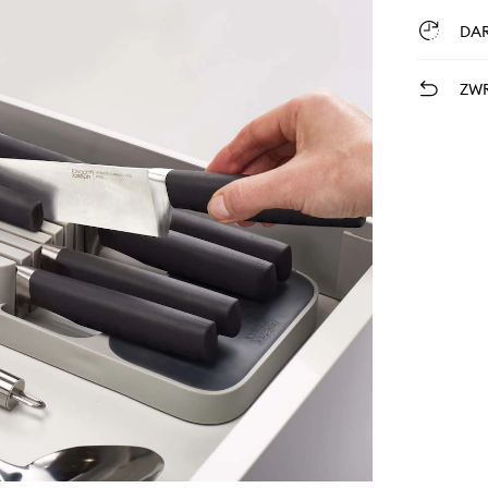
DA
ZWR