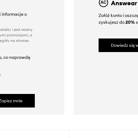
Answear
 informacje o
Załóż konto i oszc
zyskujesz do
20%
s
dukty i jest ważny
nnymi promocjami, a
góły na stronie:
Dowiedz się w
to, co naprawdę
a
Zapisz mnie