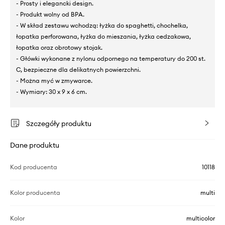
- Prosty i elegancki design.
- Produkt wolny od BPA.
- W skład zestawu wchodzą: łyżka do spaghetti, chochelka,
łopatka perforowana, łyżka do mieszania, łyżka cedzakowa,
łopatka oraz obrotowy stojak.
- Główki wykonane z nylonu odpornego na temperatury do 200 st.
C, bezpieczne dla delikatnych powierzchni.
- Można myć w zmywarce.
- Wymiary: 30 x 9 x 6 cm.
Szczegóły produktu
Dane produktu
Kod producenta
10118
Kolor producenta
multi
Kolor
multicolor