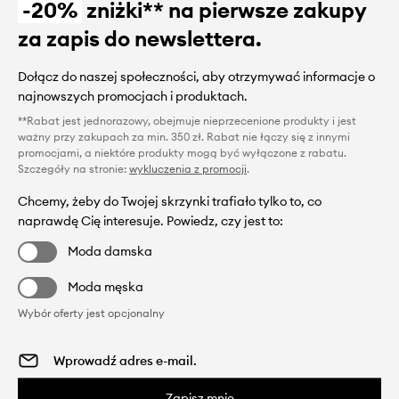
-20%
zniżki** na pierwsze zakupy
za zapis do newslettera.
Dołącz do naszej społeczności, aby otrzymywać informacje o
najnowszych promocjach i produktach.
**Rabat jest jednorazowy, obejmuje nieprzecenione produkty i jest
ważny przy zakupach za min. 350 zł. Rabat nie łączy się z innymi
promocjami, a niektóre produkty mogą być wyłączone z rabatu.
Szczegóły na stronie:
wykluczenia z promocji
.
Chcemy, żeby do Twojej skrzynki trafiało tylko to, co
naprawdę Cię interesuje. Powiedz, czy jest to:
Moda damska
Moda męska
Wybór oferty jest opcjonalny
Zapisz mnie