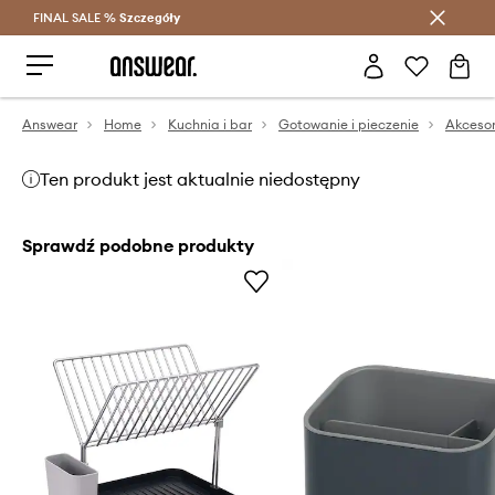
FINAL SALE %
Szczegóły
Oszczędzaj z Answear Club >
Answear
Home
Kuchnia i bar
Gotowanie i pieczenie
Akcesor
Ten produkt jest aktualnie niedostępny
Sprawdź podobne produkty