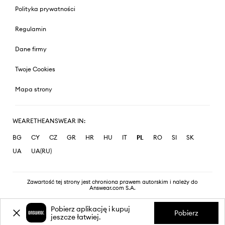
Polityka prywatności
Regulamin
Dane firmy
Twoje Cookies
Mapa strony
WEARETHEANSWEAR IN:
BG
CY
CZ
GR
HR
HU
IT
PL
RO
SI
SK
UA
UA(RU)
Zawartość tej strony jest chroniona prawem autorskim i należy do
Answear.com S.A.
Pobierz aplikację i kupuj
Pobierz
jeszcze łatwiej.