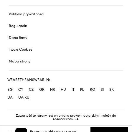
Polityka prywatności
Regulamin
Dane firmy
Twoje Cookies
Mapa strony
WEARETHEANSWEAR IN:
BG
CY
CZ
GR
HR
HU
IT
PL
RO
SI
SK
UA
UA(RU)
Zawartość tej strony jest chroniona prawem autorskim i należy do
Answear.com S.A.
Pobierz aplikację i kupuj