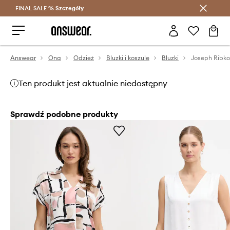
FINAL SALE %
Szczegóły
Oszczędzaj z Answear Club >
Answear
Ona
Odzież
Bluzki i koszule
Bluzki
Joseph Ribko
Ten produkt jest aktualnie niedostępny
Sprawdź podobne produkty