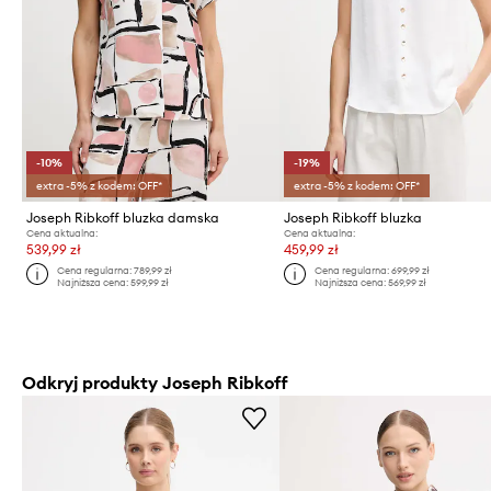
-10%
-19%
extra -5% z kodem: OFF*
extra -5% z kodem: OFF*
Joseph Ribkoff bluzka damska
Joseph Ribkoff bluzka
Cena aktualna:
Cena aktualna:
539,99 zł
459,99 zł
Cena regularna:
789,99 zł
Cena regularna:
699,99 zł
Najniższa cena:
599,99 zł
Najniższa cena:
569,99 zł
Odkryj produkty Joseph Ribkoff