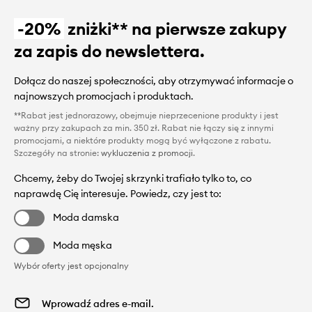
-20%
zniżki** na pierwsze zakupy
za zapis do newslettera.
Dołącz do naszej społeczności, aby otrzymywać informacje o
najnowszych promocjach i produktach.
**Rabat jest jednorazowy, obejmuje nieprzecenione produkty i jest
ważny przy zakupach za min. 350 zł. Rabat nie łączy się z innymi
promocjami, a niektóre produkty mogą być wyłączone z rabatu.
Szczegóły na stronie:
wykluczenia z promocji
.
Chcemy, żeby do Twojej skrzynki trafiało tylko to, co
naprawdę Cię interesuje. Powiedz, czy jest to:
Moda damska
Moda męska
Wybór oferty jest opcjonalny