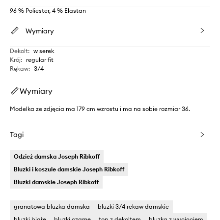
96 % Poliester, 4 % Elastan
Wymiary
Dekolt
:
w serek
Krój
:
regular fit
Rękaw
:
3/4
Wymiary
Modelka ze zdjęcia ma 179 cm wzrostu i ma na sobie rozmiar 36.
Tagi
Odzież damska Joseph Ribkoff
Bluzki i koszule damskie Joseph Ribkoff
Bluzki damskie Joseph Ribkoff
granatowa bluzka damska
bluzki 3/4 rekaw damskie
bluzki białe
bluzki czarne
top z dekoltem
bluzka z wycięciem